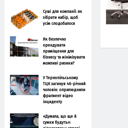
Суші для компанії: як
зібрати набір, щоб
усім сподобалося
Як безпечно
орендувати
приміщення для
бізнесу та мінімізувати
можливі ризики?
У Тернопільському
ТЦК загинув 46-річний
чоловік: оприлюднили
фрагмент відео
інциденту
«Думала, що ще й
сумки будуть»: