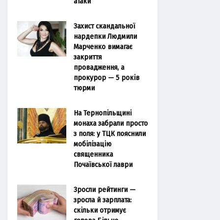
атаки
Захист скандальної
нардепки Людмили
Марченко вимагає
закриття
провадження, а
прокурор — 5 років
тюрми
На Тернопільщині
монаха забрали просто
з поля: у ТЦК пояснили
мобілізацію
священника
Почаївської лаври
Зросли рейтинги —
зросла й зарплата:
скільки отримує