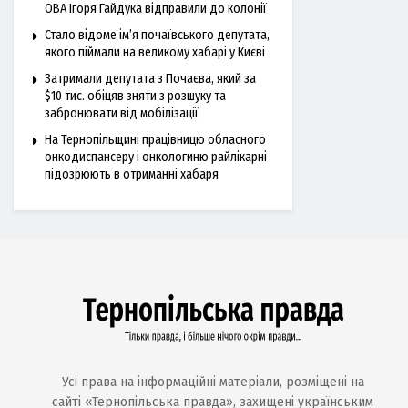
ОВА Ігоря Гайдука відправили до колонії
Стало відоме ім’я почаївського депутата,
якого піймали на великому хабарі у Києві
Затримали депутата з Почаєва, який за
$10 тис. обіцяв зняти з розшуку та
забронювати від мобілізації
На Тернопільщині працівницю обласного
онкодиспансеру і онкологиню райлікарні
підозрюють в отриманні хабаря
Усі права на інформаційні матеріали, розміщені на
сайті «Тернопільська правда», захищені українським