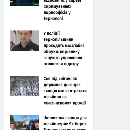
відеозапис у справі
«кришування»
порноофісів у
Тернополі
У поліції
Тернопільщини
проходять масштабні
обшуки: керівнику
слідчого управління
оголосили підозру
Соя під снігом: як
державна дослідна
станція могла втратити
мільйони на
«насіннєвому» врожаї
Човникова станція для
мільйонерів: Як берег
Тернопільського ставу