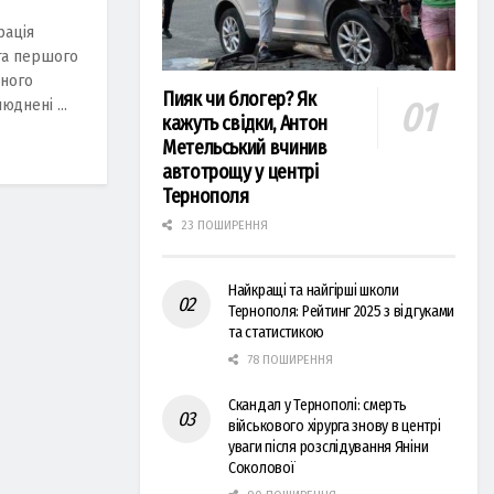
рація
та першого
ьного
Пияк чи блогер? Як
днені ...
кажуть свідки, Антон
Метельський вчинив
автотрощу у центрі
Тернополя
23 ПОШИРЕННЯ
Найкращі та найгірші школи
Тернополя: Рейтинг 2025 з відгуками
та статистикою
78 ПОШИРЕННЯ
Скандал у Тернополі: смерть
військового хірурга знову в центрі
уваги після розслідування Яніни
Соколової