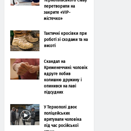
перетворили на
закрите «VIP-
містечко»
Тактичні кросівки при
роботі зі сходами та на
висоті
Скандал на
Кременеччині: чоловік
вдруге побив
колишню дружину і
опинився на лаві
підсудних
У Тернополі двоє
поліцейських
врятували чоловіка
під час російської