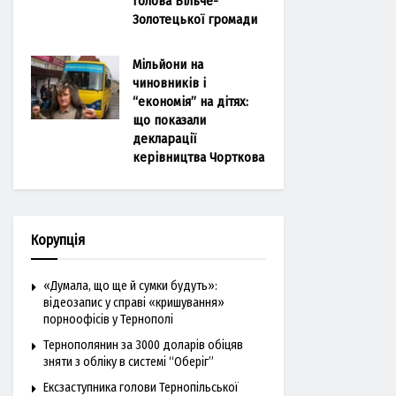
голова Більче-
Золотецької громади
Мільйони на
чиновників і
“економія” на дітях:
що показали
декларації
керівництва Чорткова
Корупція
«Думала, що ще й сумки будуть»:
відеозапис у справі «кришування»
порноофісів у Тернополі
Тернополянин за 3000 доларів обіцяв
зняти з обліку в системі “Оберіг”
Ексзаступника голови Тернопільської