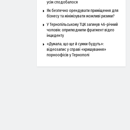
усім сподобалося
Як безпечно орендувати приміщення для
бізнесу та мінімізувати можливі ризики?
У Тернопільському ТЦК загинув 46-річний
чоловік: оприлюднили фрагмент відео
інциденту
«Думала, що ще й сумки будуть»:
відеозапис у справі «кришування»
порноофісів у Тернополі