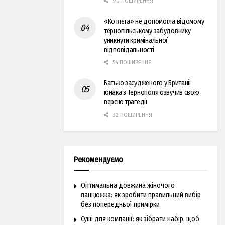
90 ПОШИРЕННЯ
«Котлєта» не допомогла відомому
тернопільському забудовнику
уникнути кримінальної
відповідальності
54 ПОШИРЕННЯ
Батько засудженого у Британії
юнака з Тернополя озвучив свою
версію трагедії
32 ПОШИРЕННЯ
Рекомендуємо
Оптимальна довжина жіночого
ланцюжка: як зробити правильний вибір
без попередньої примірки
Суші для компанії: як зібрати набір, щоб