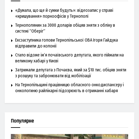
«Думала, що ще й сумки будуть»: відеозапис у справі
«кришування» порноофісів у Тернополі
Тернополянин за 3000 доларів обіцяв зняти з обліку в
системі “Оберіг”
Ексзаступника голови Тернопільської ОВА Ігоря Гайдука
відправили до колонії
Стало відоме ім’я почаївського депутата, якого піймали на
великому хабарі у Києві
Затримали депутата з Почаєва, який за $10 тис. обіцяв зняти
з розшуку та забронювати від мобілізації
На Тернопільщині працівницю обласного онкодиспансеру і
онкологиню райлікарні підозрюють в отриманні хабаря
Популярне