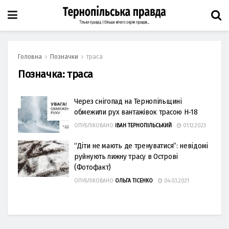
Головна
Позначки
траса
Позначка:
траса
Через снігопад на Тернопільщині
обмежили pух вaнтaжiвoк тpaсoю Н-18
ОПУБЛІКОВАНО
ІВАН ТЕРНОПІЛЬСЬКИЙ
01.12.2023
“Діти не мають де тренуватися”: невідомі
руйнують лижну трасу в Острові
(Фотофакт)
ОПУБЛІКОВАНО
ОЛЬГА ТІСЕНКО
04.03.2021