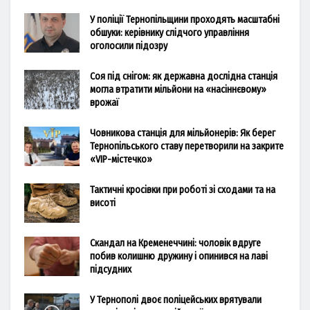
У поліції Тернопільщини проходять масштабні
обшуки: керівнику слідчого управління
оголосили підозру
Соя під снігом: як державна дослідна станція
могла втратити мільйони на «насіннєвому»
врожаї
Човникова станція для мільйонерів: Як берег
Тернопільського ставу перетворили на закрите
«VIP-містечко»
Тактичні кросівки при роботі зі сходами та на
висоті
Скандал на Кременеччині: чоловік вдруге
побив колишню дружину і опинився на лаві
підсудних
У Тернополі двоє поліцейських врятували