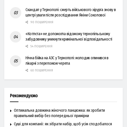
Скандал у Тернополі: смерть військового хірурга знову в
центрі уваги після розслідування Яніни Соколової
90 ПОШИРЕННЯ
«Котлєта» не допомогла відомому тернопільському
забудовнику уникнути кримінальної відповідальності
54 ПОШИРЕННЯ
Нічна бійка на АЗС у Тернополі: молодик опинився в
лікарні з переломом черепа
60 ПОШИРЕННЯ
Рекомендуємо
Оптимальна довжина жіночого ланцюжка: як зробити
правильний вибір без попередньої примірки
Суші для компанії: як зібрати набір, щоб усім сподобалося