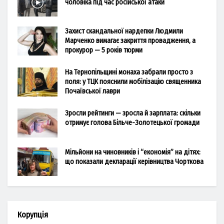
чоловіка під час російської атаки
Захист скандальної нардепки Людмили
Марченко вимагає закриття провадження, а
прокурор — 5 років тюрми
На Тернопільщині монаха забрали просто з
поля: у ТЦК пояснили мобілізацію священника
Почаївської лаври
Зросли рейтинги — зросла й зарплата: скільки
отримує голова Більче-Золотецької громади
Мільйони на чиновників і “економія” на дітях:
що показали декларації керівництва Чорткова
Корупція