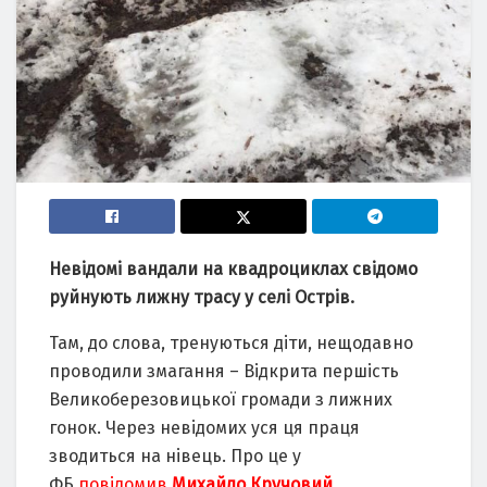
Невідомі вандали на квадроциклах свідомо
руйнують лижну трасу у селі Острів.
Там, до слова, тренуються діти, нещодавно
проводили змагання – Відкрита першість
Великоберезовицької громади з лижних
гонок. Через невідомих уся ця праця
зводиться на нівець. Про це у
ФБ
повідомив
Михайло Кручовий
.