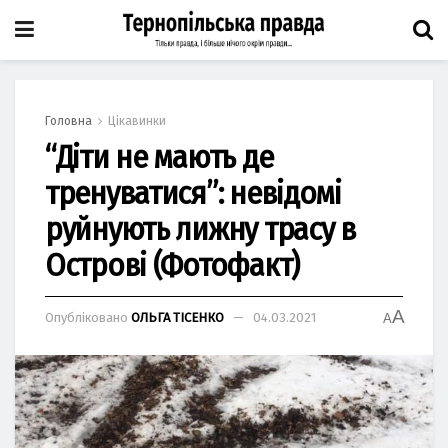
Головна
Цікавинки
“Діти не мають де
тренуватися”: невідомі
руйнують лижну трасу в
Острові (Фотофакт)
A
Опубліковано
ОЛЬГА ТІСЕНКО
04.03.2021
A