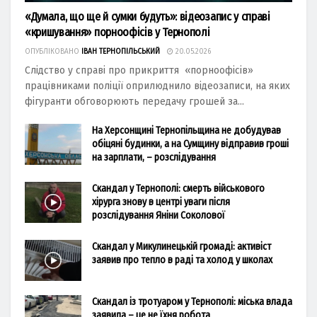
«Думала, що ще й сумки будуть»: відеозапис у справі
«кришування» порноофісів у Тернополі
ОПУБЛІКОВАНО
ІВАН ТЕРНОПІЛЬСЬКИЙ
20.05.2026
Слідство у справі про прикриття «порноофісів»
працівниками поліції оприлюднило відеозаписи, на яких
фігуранти обговорюють передачу грошей за...
На Херсонщині Тернопільщина не добудував
обіцяні будинки, а на Сумщину відправив гроші
на зарплати, – розслідування
Скандал у Тернополі: смерть військового
хірурга знову в центрі уваги після
розслідування Яніни Соколової
Скандал у Микулинецькій громаді: активіст
заявив про тепло в раді та холод у школах
Скандал із тротуаром у Тернополі: міська влада
заявила – це не їхня робота