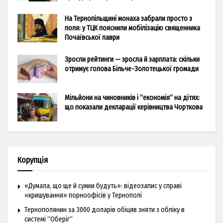
На Тернопільщині монаха забрали просто з
поля: у ТЦК пояснили мобілізацію священника
Почаївської лаври
Зросли рейтинги — зросла й зарплата: скільки
отримує голова Більче-Золотецької громади
Мільйони на чиновників і “економія” на дітях:
що показали декларації керівництва Чорткова
Корупція
«Думала, що ще й сумки будуть»: відеозапис у справі
«кришування» порноофісів у Тернополі
Тернополянин за 3000 доларів обіцяв зняти з обліку в
системі “Оберіг”