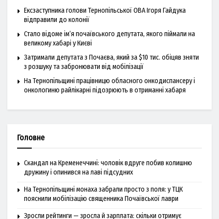
Ексзаступника голови Тернопільської ОВА Ігоря Гайдука
відправили до колонії
Стало відоме ім’я почаївського депутата, якого піймали на
великому хабарі у Києві
Затримали депутата з Почаєва, який за $10 тис. обіцяв зняти
з розшуку та забронювати від мобілізації
На Тернопільщині працівницю обласного онкодиспансеру і
онкологиню райлікарні підозрюють в отриманні хабаря
Головне
Скандал на Кременеччині: чоловік вдруге побив колишню
дружину і опинився на лаві підсудних
На Тернопільщині монаха забрали просто з поля: у ТЦК
пояснили мобілізацію священника Почаївської лаври
Зросли рейтинги — зросла й зарплата: скільки отримує