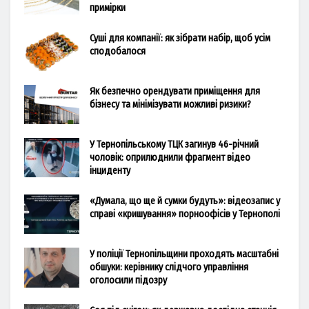
примірки
Суші для компанії: як зібрати набір, щоб усім
сподобалося
Як безпечно орендувати приміщення для
бізнесу та мінімізувати можливі ризики?
У Тернопільському ТЦК загинув 46-річний
чоловік: оприлюднили фрагмент відео
інциденту
«Думала, що ще й сумки будуть»: відеозапис у
справі «кришування» порноофісів у Тернополі
У поліції Тернопільщини проходять масштабні
обшуки: керівнику слідчого управління
оголосили підозру