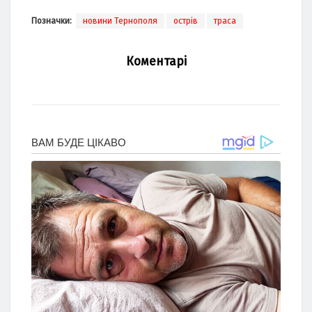
Позначки:
новини Тернополя
острів
траса
Коментарі