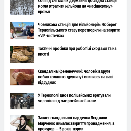
Соя під снігом: як державна дослідна станція
могла втратити мільйони на «насіннєвому»
врожаї
Човникова станція для мільйонерів: Як берег
Тернопільського ставу перетворили на закрите
«VIP-містечко»
Тактичні кросівки при роботі зі сходами та на
висоті
Скандал на Кременеччині: чоловік вдруге
побив колишню дружину і опинився на лаві
підсудних
У Тернополі двоє поліцейських врятували
чоловіка під час російської атаки
Захист скандальної нардепки Людмили
Марченко вимагає закриття провадження, а
прокурор — 5 років тюрми