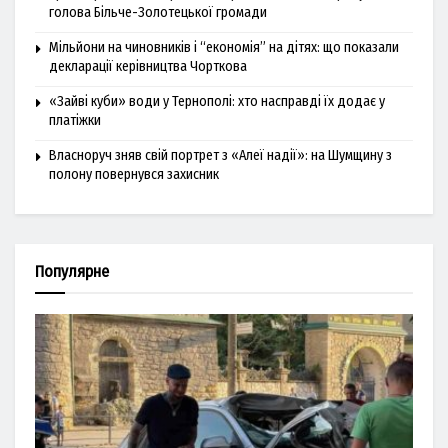
голова Більче-Золотецької громади
Мільйони на чиновників і “економія” на дітях: що показали
декларації керівництва Чорткова
«Зайві куби» води у Тернополі: хто насправді їх додає у
платіжки
Власноруч зняв свій портрет з «Алеї надії»: на Шумщину з
полону повернувся захисник
Популярне