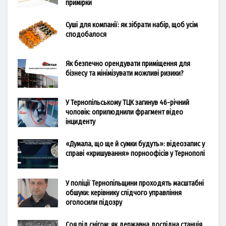
примірки
Суші для компанії: як зібрати набір, щоб усім
сподобалося
Як безпечно орендувати приміщення для
бізнесу та мінімізувати можливі ризики?
У Тернопільському ТЦК загинув 46-річний
чоловік: оприлюднили фрагмент відео
інциденту
«Думала, що ще й сумки будуть»: відеозапис у
справі «кришування» порноофісів у Тернополі
У поліції Тернопільщини проходять масштабні
обшуки: керівнику слідчого управління
оголосили підозру
Соя під снігом: як державна дослідна станція