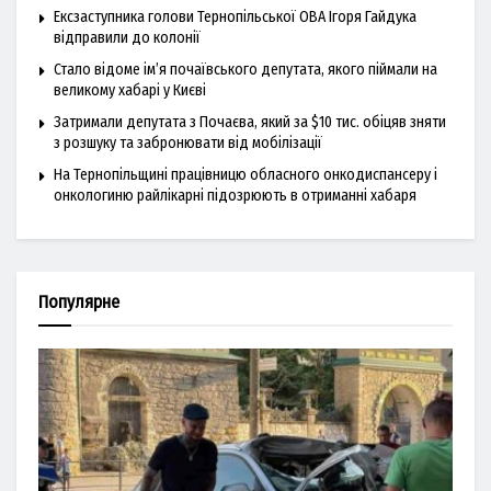
Ексзаступника голови Тернопільської ОВА Ігоря Гайдука
відправили до колонії
Стало відоме ім’я почаївського депутата, якого піймали на
великому хабарі у Києві
Затримали депутата з Почаєва, який за $10 тис. обіцяв зняти
з розшуку та забронювати від мобілізації
На Тернопільщині працівницю обласного онкодиспансеру і
онкологиню райлікарні підозрюють в отриманні хабаря
Популярне