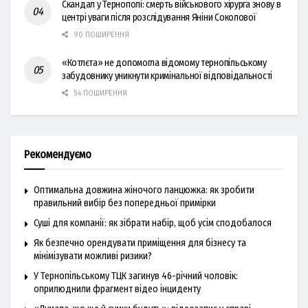
Скандал у Тернополі: смерть військового хірурга знову в
центрі уваги після розслідування Яніни Соколової
90 ПОШИРЕННЯ
«Котлєта» не допомогла відомому тернопільському
забудовнику уникнути кримінальної відповідальності
54 ПОШИРЕННЯ
Рекомендуємо
Оптимальна довжина жіночого ланцюжка: як зробити
правильний вибір без попередньої примірки
Суші для компанії: як зібрати набір, щоб усім сподобалося
Як безпечно орендувати приміщення для бізнесу та
мінімізувати можливі ризики?
У Тернопільському ТЦК загинув 46-річний чоловік:
оприлюднили фрагмент відео інциденту