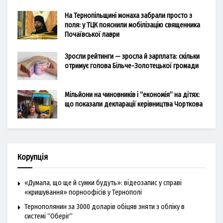
На Тернопільщині монаха забрали просто з
поля: у ТЦК пояснили мобілізацію священника
Почаївської лаври
Зросли рейтинги — зросла й зарплата: скільки
отримує голова Більче-Золотецької громади
Мільйони на чиновників і “економія” на дітях:
що показали декларації керівництва Чорткова
Корупція
«Думала, що ще й сумки будуть»: відеозапис у справі
«кришування» порноофісів у Тернополі
Тернополянин за 3000 доларів обіцяв зняти з обліку в
системі “Оберіг”