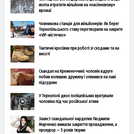
могла втратити мільйони на «насіннєвому»
врожаї
Човникова станція для мільйонерів: Як берег
Тернопільського ставу перетворили на закрите
«VIP-містечко»
Тактичні кросівки при роботі зі сходами та на
висоті
Скандал на Кременеччині: чоловік вдруге
побив колишню дружину і опинився на лаві
підсудних
У Тернополі двоє поліцейських врятували
чоловіка під час російської атаки
Захист скандальної нардепки Людмили
Марченко вимагає закриття провадження, а
прокурор — 5 років тюрми