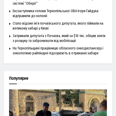
системі “Оберіг”
Ексзаступника голови Тернопільської ОВА Ігоря Гайдука
відправили до колонії
Стало відоме ім’я почаївського депутата, якого піймали на
великому хабарі у Києві
Затримали депутата з Почаєва, який за $10 тис. обіцяв зняти
з розшуку та забронювати від мобілізації
На Тернопільщині працівницю обласного онкодиспансеру і
онкологиню райлікарні підозрюють в отриманні хабаря
Популярне