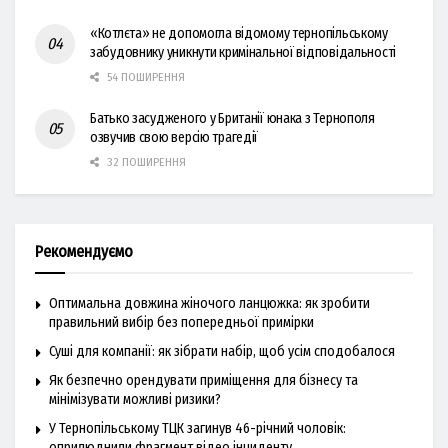
«Котлєта» не допомогла відомому тернопільському
забудовнику уникнути кримінальної відповідальності
54 ПОШИРЕННЯ
Батько засудженого у Британії юнака з Тернополя
озвучив свою версію трагедії
32 ПОШИРЕННЯ
Рекомендуємо
Оптимальна довжина жіночого ланцюжка: як зробити
правильний вибір без попередньої примірки
Суші для компанії: як зібрати набір, щоб усім сподобалося
Як безпечно орендувати приміщення для бізнесу та
мінімізувати можливі ризики?
У Тернопільському ТЦК загинув 46-річний чоловік:
оприлюднили фрагмент відео інциденту