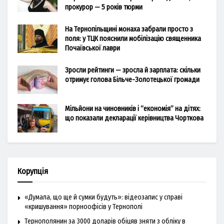
прокурор — 5 років тюрми
На Тернопільщині монаха забрали просто з
поля: у ТЦК пояснили мобілізацію священника
Почаївської лаври
Зросли рейтинги — зросла й зарплата: скільки
отримує голова Більче-Золотецької громади
Мільйони на чиновників і “економія” на дітях:
що показали декларації керівництва Чорткова
Корупція
«Думала, що ще й сумки будуть»: відеозапис у справі
«кришування» порноофісів у Тернополі
Тернополянин за 3000 доларів обіцяв зняти з обліку в