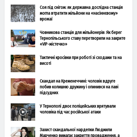
Соя під снігом: як державна дослідна станція
могла втратити мільйони на «насіннєвому»
врожаї
Човникова станція для мільйонерів: Як берег
Тернопільського ставу перетворили на закрите
«VIP-містечко»
Тактичні кросівки при роботі зі сходами та на
висоті
Скандал на Кременеччині: чоловік вдруге
побив колишню дружину і опинився на лаві
підсудних
У Тернополі двоє поліцейських врятували
чоловіка під час російської атаки
Захист скандальної нардепки Людмили
Марченко вимагає закриття провадження, а