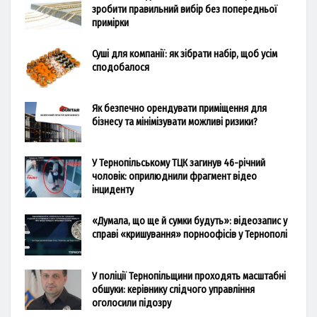
зробити правильний вибір без попередньої
примірки
Суші для компанії: як зібрати набір, щоб усім
сподобалося
Як безпечно орендувати приміщення для
бізнесу та мінімізувати можливі ризики?
У Тернопільському ТЦК загинув 46-річний
чоловік: оприлюднили фрагмент відео
інциденту
«Думала, що ще й сумки будуть»: відеозапис у
справі «кришування» порноофісів у Тернополі
У поліції Тернопільщини проходять масштабні
обшуки: керівнику слідчого управління
оголосили підозру