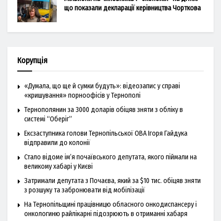
що показали декларації керівництва Чорткова
Корупція
«Думала, що ще й сумки будуть»: відеозапис у справі
«кришування» порноофісів у Тернополі
Тернополянин за 3000 доларів обіцяв зняти з обліку в
системі “Оберіг”
Ексзаступника голови Тернопільської ОВА Ігоря Гайдука
відправили до колонії
Стало відоме ім’я почаївського депутата, якого піймали на
великому хабарі у Києві
Затримали депутата з Почаєва, який за $10 тис. обіцяв зняти
з розшуку та забронювати від мобілізації
На Тернопільщині працівницю обласного онкодиспансеру і
онкологиню райлікарні підозрюють в отриманні хабаря