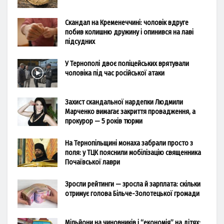
Скандал на Кременеччині: чоловік вдруге
побив колишню дружину і опинився на лаві
підсудних
У Тернополі двоє поліцейських врятували
чоловіка під час російської атаки
Захист скандальної нардепки Людмили
Марченко вимагає закриття провадження, а
прокурор — 5 років тюрми
На Тернопільщині монаха забрали просто з
поля: у ТЦК пояснили мобілізацію священника
Почаївської лаври
Зросли рейтинги — зросла й зарплата: скільки
отримує голова Більче-Золотецької громади
Мільйони на чиновників і “економія” на дітях: