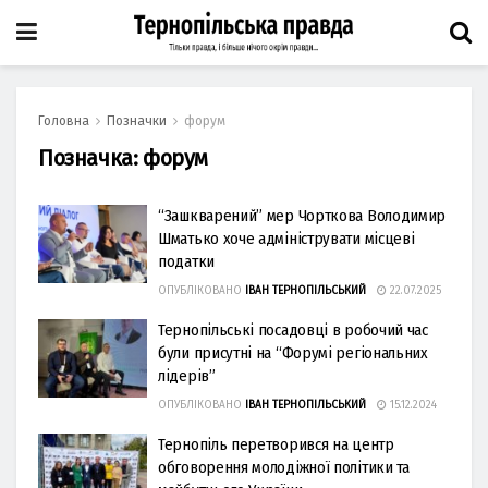
Головна
Позначки
форум
Позначка:
форум
“Зашкварений” мер Чорткова Володимир
Шматько хоче адмініструвати місцеві
податки
ОПУБЛІКОВАНО
ІВАН ТЕРНОПІЛЬСЬКИЙ
22.07.2025
Тернопільські посадовці в робочий час
були присутні на “Форумі регіональних
лідерів”
ОПУБЛІКОВАНО
ІВАН ТЕРНОПІЛЬСЬКИЙ
15.12.2024
Тернопіль перетворився на центр
обговорення молодіжної політики та