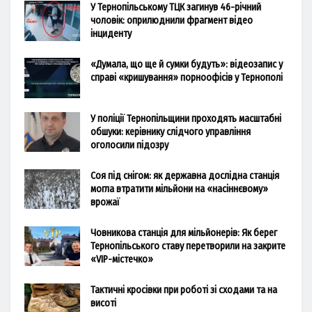
У Тернопільському ТЦК загинув 46-річний
чоловік: оприлюднили фрагмент відео
інциденту
«Думала, що ще й сумки будуть»: відеозапис у
справі «кришування» порноофісів у Тернополі
У поліції Тернопільщини проходять масштабні
обшуки: керівнику слідчого управління
оголосили підозру
Соя під снігом: як державна дослідна станція
могла втратити мільйони на «насіннєвому»
врожаї
Човникова станція для мільйонерів: Як берег
Тернопільського ставу перетворили на закрите
«VIP-містечко»
Тактичні кросівки при роботі зі сходами та на
висоті