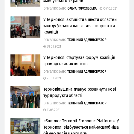
майбутнього України
ОПУБЛІКОВАНО
ОЛЬГА ГОРОХІВСЬКА
06.10.2021
У Тернополі активісти з шести областей
заходу України навчалися створювати
коаліції
ОПУБЛІКОВАНО
ТЕХНІЧНИЙ АДМІНІСТРАТОР
28.03.2021
У Тернополі стартував форум коаліцій
громадських активістів
ОПУБЛІКОВАНО
ТЕХНІЧНИЙ АДМІНІСТРАТОР
26.03.2021
Тернопільщина планує розвинути нові
турпродукти області
ОПУБЛІКОВАНО
ТЕХНІЧНИЙ АДМІНІСТРАТОР
11.03.2021
«Summer Ternopil Economic Platform»: У
Тернополі відбувається наймасштабніша
бізнес-подія цього літа