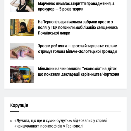
Марченко вимагає закриття провадження, а
прокурор — 5 років тюрми
На Тернопільщині монаха забрали просто з
поля: у ТЦК пояснили мобілізацію священника
Почаївської лаври
Зросли рейтинги — зросла й зарплата: скільки
отримує голова Більче-Золотецької громади
Мільйони на чиновників і “економія” на дітях:
що показали декларації керівництва Чорткова
Корупція
«Думала, що ще й сумки будуть»: відеозапис у справі
«кришування» порноофісів у Тернополі