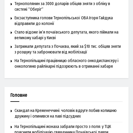
Тернополянин за 3000 доларів обіцяв зняти з обліку в
системі “Оберіг”
Ексзаступника голови Тернопільської ОВА Ігоря Гайдука
відправили до колонії
Стало відоме ім’я почаївського депутата, якого піймали на
великому хабарі у Києві
Затримали депутата з Почаєва, який за $10 тис. обіцяв зняти
з розшуку та забронювати від мобілізації
На Тернопільщині працівницю обласного онкодиспансеру і
онкологиню райлікарні підозрюють в отриманні хабаря
Головне
Скандал на Кременеччині: чоловік вдруге побив колишню
дружину і опинився на лаві підсудних
На Тернопільщині монаха забрали просто з поля: у ТЦК
пояснили мобілізацію священника Почаївської лаври