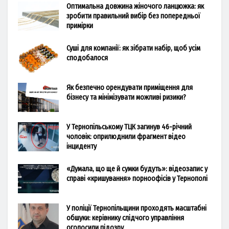
Оптимальна довжина жіночого ланцюжка: як
зробити правильний вибір без попередньої
примірки
Суші для компанії: як зібрати набір, щоб усім
сподобалося
Як безпечно орендувати приміщення для
бізнесу та мінімізувати можливі ризики?
У Тернопільському ТЦК загинув 46-річний
чоловік: оприлюднили фрагмент відео
інциденту
«Думала, що ще й сумки будуть»: відеозапис у
справі «кришування» порноофісів у Тернополі
У поліції Тернопільщини проходять масштабні
обшуки: керівнику слідчого управління
оголосили підозру