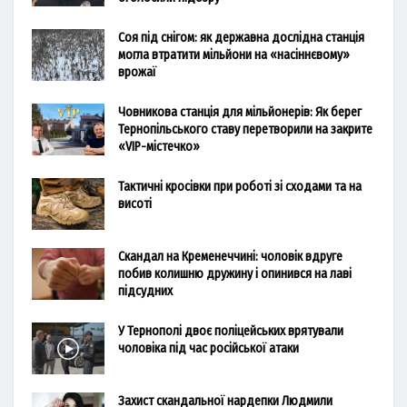
Соя під снігом: як державна дослідна станція
могла втратити мільйони на «насіннєвому»
врожаї
Човникова станція для мільйонерів: Як берег
Тернопільського ставу перетворили на закрите
«VIP-містечко»
Тактичні кросівки при роботі зі сходами та на
висоті
Скандал на Кременеччині: чоловік вдруге
побив колишню дружину і опинився на лаві
підсудних
У Тернополі двоє поліцейських врятували
чоловіка під час російської атаки
Захист скандальної нардепки Людмили