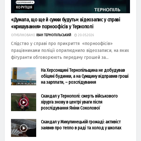
КОРУПЦІЯ
«Думала, що ще й сумки будуть»: відеозапис у справі
«кришування» порноофісів у Тернополі
ОПУБЛІКОВАНО
ІВАН ТЕРНОПІЛЬСЬКИЙ
20.05.2026
Слідство у справі про прикриття «порноофісів»
працівниками поліції оприлюднило відеозаписи, на яких
фігуранти обговорюють передачу грошей за...
На Херсонщині Тернопільщина не добудував
обіцяні будинки, а на Сумщину відправив гроші
на зарплати, – розслідування
Скандал у Тернополі: смерть військового
хірурга знову в центрі уваги після
розслідування Яніни Соколової
Скандал у Микулинецькій громаді: активіст
заявив про тепло в раді та холод у школах