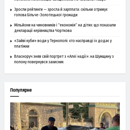
Зросли рейтинги — зросла й зарплата: скільки отримує
голова Більче-Золотецької громади
Мільйони на чиновників і “економія” на дітях: що показали
декларації керівництва Чорткова
«Зайві куби» води у Тернополі: хто насправді їх додає у
платіжки
Власноруч зняв свій портрет з «Алеї надії»: на Шумщину з
полону повернувся захисник
Популярне