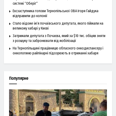
системі “Оберіг”
Ексзаступника голови Тернопільської ОВА Ігоря Гайдука
відправили до колонії
Стало відоме ім’я почаївського депутата, якого піймали на
великому хабарі у Києві
Затримали депутата з Почаєва, який за $10 тис. обіцяв зняти
з розшуку та забронювати від мобілізації
На Тернопільщині працівницю обласного онкодиспансеру і
онкологиню райлікарні підозрюють в отриманні хабаря
Популярне