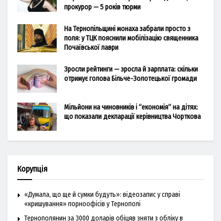
прокурор — 5 років тюрми
На Тернопільщині монаха забрали просто з
поля: у ТЦК пояснили мобілізацію священника
Почаївської лаври
Зросли рейтинги — зросла й зарплата: скільки
отримує голова Більче-Золотецької громади
Мільйони на чиновників і “економія” на дітях:
що показали декларації керівництва Чорткова
Корупція
«Думала, що ще й сумки будуть»: відеозапис у справі
«кришування» порноофісів у Тернополі
Тернополянин за 3000 доларів обіцяв зняти з обліку в