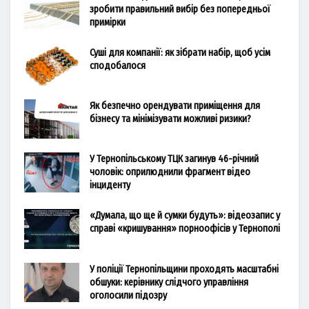
зробити правильний вибір без попередньої
примірки
Суші для компанії: як зібрати набір, щоб усім
сподобалося
Як безпечно орендувати приміщення для
бізнесу та мінімізувати можливі ризики?
У Тернопільському ТЦК загинув 46-річний
чоловік: оприлюднили фрагмент відео
інциденту
«Думала, що ще й сумки будуть»: відеозапис у
справі «кришування» порноофісів у Тернополі
У поліції Тернопільщини проходять масштабні
обшуки: керівнику слідчого управління
оголосили підозру