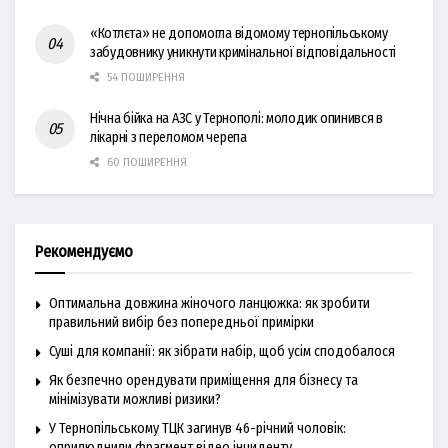
«Котлєта» не допомогла відомому тернопільському
забудовнику уникнути кримінальної відповідальності
54 ПОШИРЕННЯ
Нічна бійка на АЗС у Тернополі: молодик опинився в
лікарні з переломом черепа
60 ПОШИРЕННЯ
Рекомендуємо
Оптимальна довжина жіночого ланцюжка: як зробити
правильний вибір без попередньої примірки
Суші для компанії: як зібрати набір, щоб усім сподобалося
Як безпечно орендувати приміщення для бізнесу та
мінімізувати можливі ризики?
У Тернопільському ТЦК загинув 46-річний чоловік:
оприлюднили фрагмент відео інциденту