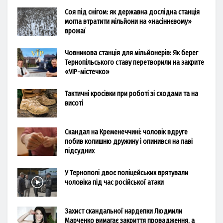
Соя під снігом: як державна дослідна станція
могла втратити мільйони на «насіннєвому»
врожаї
Човникова станція для мільйонерів: Як берег
Тернопільського ставу перетворили на закрите
«VIP-містечко»
Тактичні кросівки при роботі зі сходами та на
висоті
Скандал на Кременеччині: чоловік вдруге
побив колишню дружину і опинився на лаві
підсудних
У Тернополі двоє поліцейських врятували
чоловіка під час російської атаки
Захист скандальної нардепки Людмили
Марченко вимагає закриття провадження, а