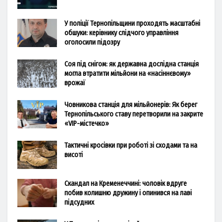
У поліції Тернопільщини проходять масштабні
обшуки: керівнику слідчого управління
оголосили підозру
Соя під снігом: як державна дослідна станція
могла втратити мільйони на «насіннєвому»
врожаї
Човникова станція для мільйонерів: Як берег
Тернопільського ставу перетворили на закрите
«VIP-містечко»
Тактичні кросівки при роботі зі сходами та на
висоті
Скандал на Кременеччині: чоловік вдруге
побив колишню дружину і опинився на лаві
підсудних