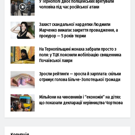
У Тернополі двоє поліцейських врятували
чоловіка під час російської атаки
Захист скандальної нардепки Людмили
Марченко вимагає закриття провадження, а
прокурор — 5 років тюрми
На Тернопільщині монаха забрали просто з
поля: у ТЦК пояснили мобілізацію священника
Почаївської лаври
Зросли рейтинги — зросла й зарплата: скільки
отримує голова Більче-Золотецької громади
Мільйони на чиновників і “економія” на дітях:
що показали декларації керівництва Чорткова
Корупція