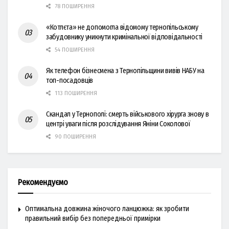
78 ПОШИРЕННЯ
«Котлєта» не допомогла відомому тернопільському
забудовнику уникнути кримінальної відповідальності
54 ПОШИРЕННЯ
Як телефон бізнесмена з Тернопільщини вивів НАБУ на
топ-посадовців
113 ПОШИРЕННЯ
Скандал у Тернополі: смерть військового хірурга знову в
центрі уваги після розслідування Яніни Соколової
90 ПОШИРЕННЯ
Рекомендуємо
Оптимальна довжина жіночого ланцюжка: як зробити
правильний вибір без попередньої примірки