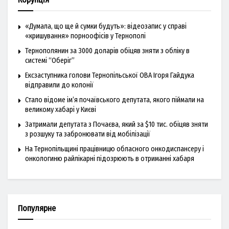
«Думала, що ще й сумки будуть»: відеозапис у справі
«кришування» порноофісів у Тернополі
Тернополянин за 3000 доларів обіцяв зняти з обліку в
системі “Оберіг”
Ексзаступника голови Тернопільської ОВА Ігоря Гайдука
відправили до колонії
Стало відоме ім’я почаївського депутата, якого піймали на
великому хабарі у Києві
Затримали депутата з Почаєва, який за $10 тис. обіцяв зняти
з розшуку та забронювати від мобілізації
На Тернопільщині працівницю обласного онкодиспансеру і
онкологиню райлікарні підозрюють в отриманні хабаря
Популярне