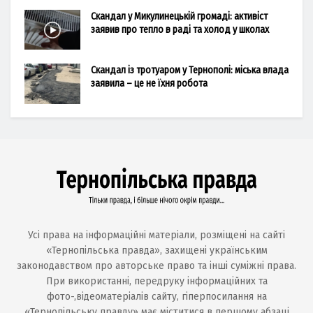
Скандал у Микулинецькій громаді: активіст
заявив про тепло в раді та холод у школах
Скандал із тротуаром у Тернополі: міська влада
заявила – це не їхня робота
Усі права на інформаційні матеріали, розміщені на сайті
«Тернопільська правда», захищені українським
законодавством про авторське право та інші суміжні права.
При використанні, передруку інформаційних та
фото-,відеоматеріалів сайту, гіперпосилання на
«Тернопільську правду» має міститися в першому абзаці