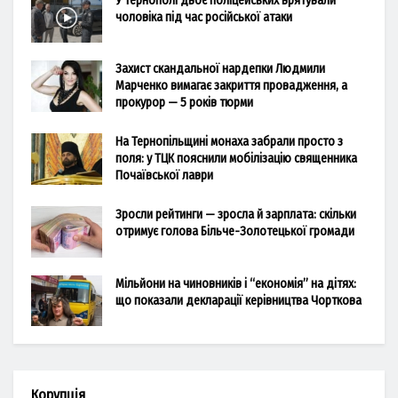
У Тернополі двоє поліцейських врятували
чоловіка під час російської атаки
Захист скандальної нардепки Людмили
Марченко вимагає закриття провадження, а
прокурор — 5 років тюрми
На Тернопільщині монаха забрали просто з
поля: у ТЦК пояснили мобілізацію священника
Почаївської лаври
Зросли рейтинги — зросла й зарплата: скільки
отримує голова Більче-Золотецької громади
Мільйони на чиновників і “економія” на дітях:
що показали декларації керівництва Чорткова
Корупція