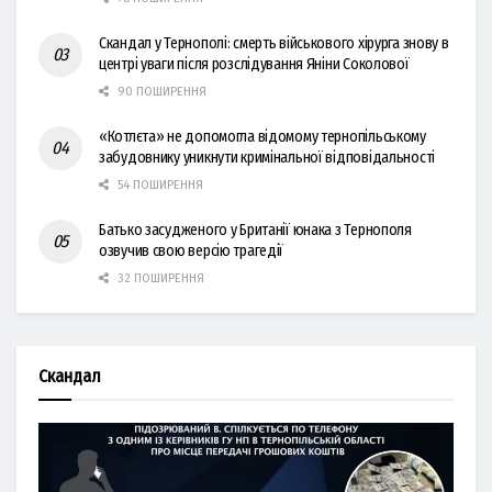
Скандал у Тернополі: смерть військового хірурга знову в
центрі уваги після розслідування Яніни Соколової
90 ПОШИРЕННЯ
«Котлєта» не допомогла відомому тернопільському
забудовнику уникнути кримінальної відповідальності
54 ПОШИРЕННЯ
Батько засудженого у Британії юнака з Тернополя
озвучив свою версію трагедії
32 ПОШИРЕННЯ
Скандал