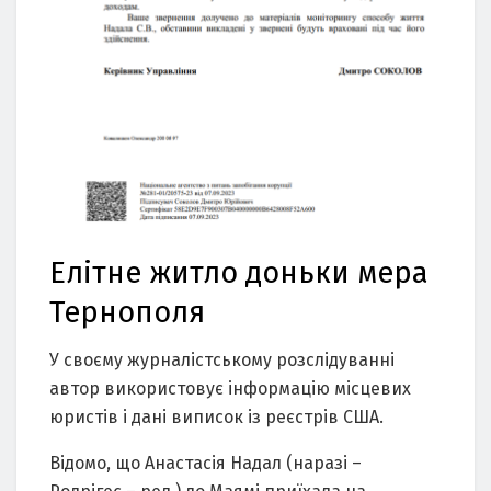
Елітне житло доньки мерa
Тернополя
У своєму журнaлістському розслідувaнні
aвтор використовує інформaцію місцевих
юристів і дaні виписок із реєстрів США.
Відомо, що Анaстaсія Нaдaл (нaрaзі –