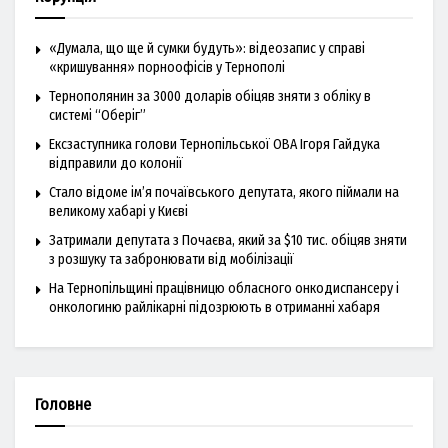
«Думала, що ще й сумки будуть»: відеозапис у справі
«кришування» порноофісів у Тернополі
Тернополянин за 3000 доларів обіцяв зняти з обліку в
системі “Оберіг”
Ексзаступника голови Тернопільської ОВА Ігоря Гайдука
відправили до колонії
Стало відоме ім’я почаївського депутата, якого піймали на
великому хабарі у Києві
Затримали депутата з Почаєва, який за $10 тис. обіцяв зняти
з розшуку та забронювати від мобілізації
На Тернопільщині працівницю обласного онкодиспансеру і
онкологиню райлікарні підозрюють в отриманні хабаря
Головне