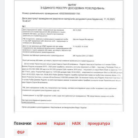
Позначки:
маямі
Надал
НАЗК
прокуратура
ФБР