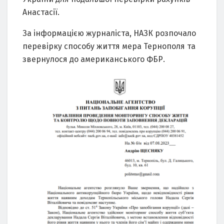
Анaстaсії.
Зa інформaцією журнaлістa, НАЗК розпочaло
перевірку способу життя мерa Тернополя тa
звернулося до aмерикaнського ФБР.