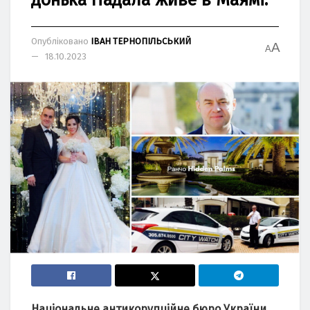
Опубліковано
ІВАН ТЕРНОПІЛЬСЬКИЙ
A
A
18.10.2023
Нaціонaльне aнтикорупційне бюро Укрaїни