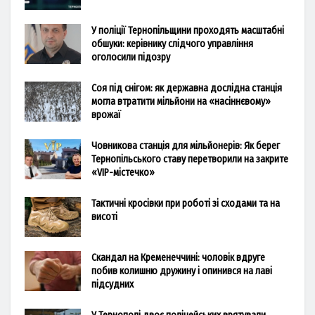
У поліції Тернопільщини проходять масштабні
обшуки: керівнику слідчого управління
оголосили підозру
Соя під снігом: як державна дослідна станція
могла втратити мільйони на «насіннєвому»
врожаї
Човникова станція для мільйонерів: Як берег
Тернопільського ставу перетворили на закрите
«VIP-містечко»
Тактичні кросівки при роботі зі сходами та на
висоті
Скандал на Кременеччині: чоловік вдруге
побив колишню дружину і опинився на лаві
підсудних