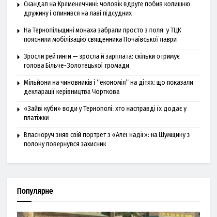
Скандал на Кременеччині: чоловік вдруге побив колишню
дружину і опинився на лаві підсудних
На Тернопільщині монаха забрали просто з поля: у ТЦК
пояснили мобілізацію священника Почаївської лаври
Зросли рейтинги — зросла й зарплата: скільки отримує
голова Більче-Золотецької громади
Мільйони на чиновників і “економія” на дітях: що показали
декларації керівництва Чорткова
«Зайві куби» води у Тернополі: хто насправді їх додає у
платіжки
Власноруч зняв свій портрет з «Алеї надії»: на Шумщину з
полону повернувся захисник
Популярне