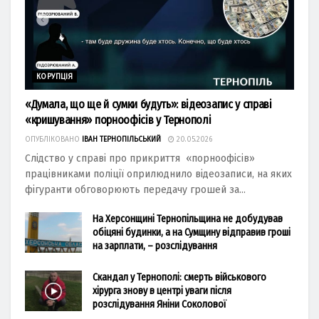
КОРУПЦІЯ
«Думала, що ще й сумки будуть»: відеозапис у справі
«кришування» порноофісів у Тернополі
ОПУБЛІКОВАНО
ІВАН ТЕРНОПІЛЬСЬКИЙ
20.05.2026
Слідство у справі про прикриття «порноофісів»
працівниками поліції оприлюднило відеозаписи, на яких
фігуранти обговорюють передачу грошей за...
На Херсонщині Тернопільщина не добудував
обіцяні будинки, а на Сумщину відправив гроші
на зарплати, – розслідування
Скандал у Тернополі: смерть військового
хірурга знову в центрі уваги після
розслідування Яніни Соколової