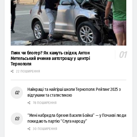
Пияк чи блогер? Як кажуть свідки, Антон
Метельський вчинив автотрощу у центрі
Тернополя
22 ПОШИРЕННЯ
Найкращі та найгірші школи Тернополя: Рейтинг 2025 з
відгуками та статистикою
78 ПОШИРЕННЯ
“Мені набридла брехня Василя Бойка” — у Почаєві люди
покидають партію “Слуга народу”
30 ПОШИРЕННЯ