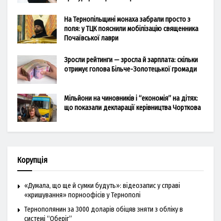
На Тернопільщині монаха забрали просто з
поля: у ТЦК пояснили мобілізацію священника
Почаївської лаври
Зросли рейтинги — зросла й зарплата: скільки
отримує голова Більче-Золотецької громади
Мільйони на чиновників і “економія” на дітях:
що показали декларації керівництва Чорткова
Корупція
«Думала, що ще й сумки будуть»: відеозапис у справі
«кришування» порноофісів у Тернополі
Тернополянин за 3000 доларів обіцяв зняти з обліку в
системі “Оберіг”