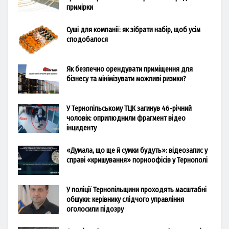
примірки
Суші для компанії: як зібрати набір, щоб усім
сподобалося
Як безпечно орендувати приміщення для
бізнесу та мінімізувати можливі ризики?
У Тернопільському ТЦК загинув 46-річний
чоловік: оприлюднили фрагмент відео
інциденту
«Думала, що ще й сумки будуть»: відеозапис у
справі «кришування» порноофісів у Тернополі
У поліції Тернопільщини проходять масштабні
обшуки: керівнику слідчого управління
оголосили підозру