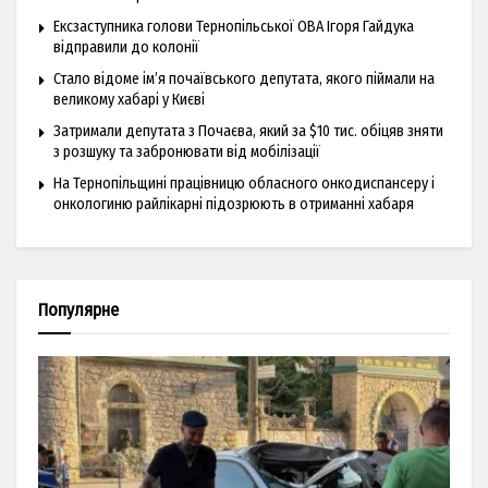
Ексзаступника голови Тернопільської ОВА Ігоря Гайдука
відправили до колонії
Стало відоме ім’я почаївського депутата, якого піймали на
великому хабарі у Києві
Затримали депутата з Почаєва, який за $10 тис. обіцяв зняти
з розшуку та забронювати від мобілізації
На Тернопільщині працівницю обласного онкодиспансеру і
онкологиню райлікарні підозрюють в отриманні хабаря
Популярне