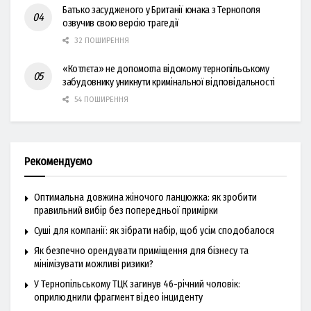
Батько засудженого у Британії юнака з Тернополя
озвучив свою версію трагедії
32 ПОШИРЕННЯ
«Котлєта» не допомогла відомому тернопільському
забудовнику уникнути кримінальної відповідальності
54 ПОШИРЕННЯ
Рекомендуємо
Оптимальна довжина жіночого ланцюжка: як зробити
правильний вибір без попередньої примірки
Суші для компанії: як зібрати набір, щоб усім сподобалося
Як безпечно орендувати приміщення для бізнесу та
мінімізувати можливі ризики?
У Тернопільському ТЦК загинув 46-річний чоловік:
оприлюднили фрагмент відео інциденту