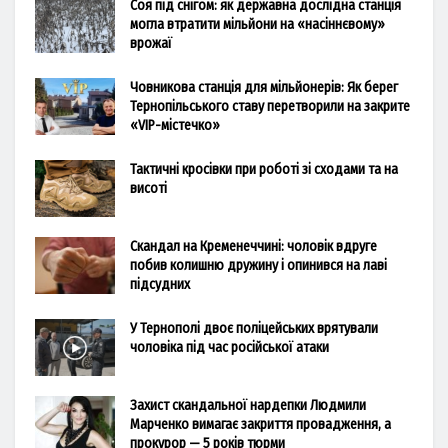
Соя під снігом: як державна дослідна станція
могла втратити мільйони на «насіннєвому»
врожаї
Човникова станція для мільйонерів: Як берег
Тернопільського ставу перетворили на закрите
«VIP-містечко»
Тактичні кросівки при роботі зі сходами та на
висоті
Скандал на Кременеччині: чоловік вдруге
побив колишню дружину і опинився на лаві
підсудних
У Тернополі двоє поліцейських врятували
чоловіка під час російської атаки
Захист скандальної нардепки Людмили
Марченко вимагає закриття провадження, а
прокурор — 5 років тюрми