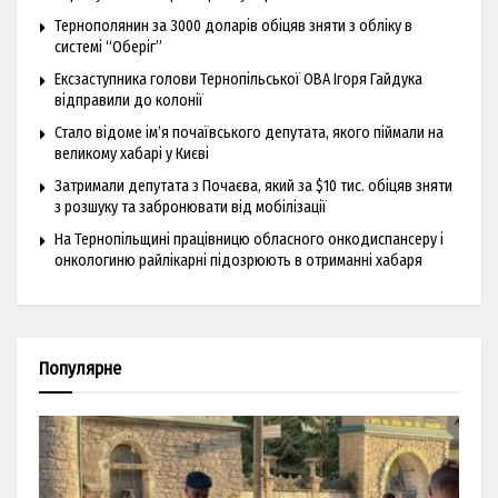
Тернополянин за 3000 доларів обіцяв зняти з обліку в
системі “Оберіг”
Ексзаступника голови Тернопільської ОВА Ігоря Гайдука
відправили до колонії
Стало відоме ім’я почаївського депутата, якого піймали на
великому хабарі у Києві
Затримали депутата з Почаєва, який за $10 тис. обіцяв зняти
з розшуку та забронювати від мобілізації
На Тернопільщині працівницю обласного онкодиспансеру і
онкологиню райлікарні підозрюють в отриманні хабаря
Популярне