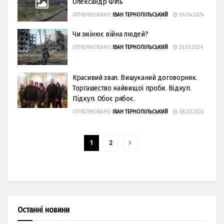
Олександр Філь
ОПУБЛІКОВАНО
ІВАН ТЕРНОПІЛЬСЬКИЙ
06.04.2024
Чи змінює війна людей?
ОПУБЛІКОВАНО
ІВАН ТЕРНОПІЛЬСЬКИЙ
26.03.2024
Красивий звал. Вишуканий договорняк.
Торгашество найвищої проби. Відкуп.
Підкуп. Обоє рябоє.
ОПУБЛІКОВАНО
ІВАН ТЕРНОПІЛЬСЬКИЙ
08.03.2024
1
2
Останні новини