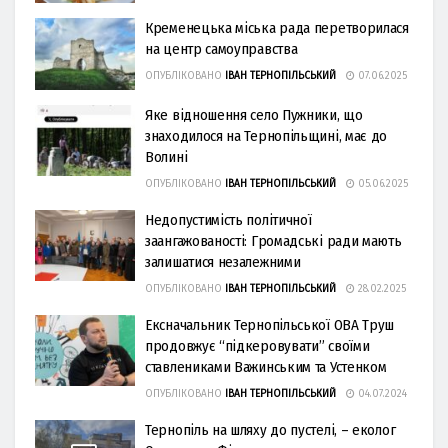
Кременецька міська рада перетворилася
на центр самоуправства
ОПУБЛІКОВАНО
ІВАН ТЕРНОПІЛЬСЬКИЙ
07.06.2025
Яке відношення село Пужники, що
знаходилося на Тернопільщині, має до
Волині
ОПУБЛІКОВАНО
ІВАН ТЕРНОПІЛЬСЬКИЙ
05.06.2025
Недопустимість політичної
заангажованості: Громадські ради мають
залишатися незалежними
ОПУБЛІКОВАНО
ІВАН ТЕРНОПІЛЬСЬКИЙ
28.02.2025
Ексначальник Тернопільської ОВА Труш
продовжує “підкеровувати” своїми
ставлениками Важинським та Устенком
ОПУБЛІКОВАНО
ІВАН ТЕРНОПІЛЬСЬКИЙ
04.07.2024
Тернопіль на шляху до пустелі, – еколог