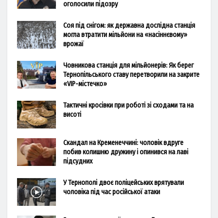
оголосили підозру
Соя під снігом: як державна дослідна станція
могла втратити мільйони на «насіннєвому»
врожаї
Човникова станція для мільйонерів: Як берег
Тернопільського ставу перетворили на закрите
«VIP-містечко»
Тактичні кросівки при роботі зі сходами та на
висоті
Скандал на Кременеччині: чоловік вдруге
побив колишню дружину і опинився на лаві
підсудних
У Тернополі двоє поліцейських врятували
чоловіка під час російської атаки