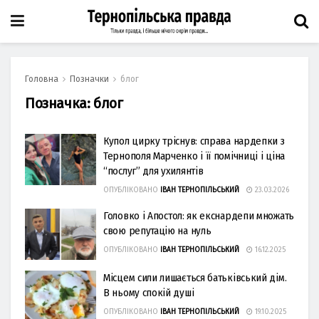
Головна
Позначки
блог
Позначка:
блог
Купол цирку тріснув: справа нардепки з
Тернополя Марченко і її помічниці і ціна
“послуг” для ухилянтів
ОПУБЛІКОВАНО
ІВАН ТЕРНОПІЛЬСЬКИЙ
23.03.2026
Головко і Апостол: як екснардепи множать
свою репутацію на нуль
ОПУБЛІКОВАНО
ІВАН ТЕРНОПІЛЬСЬКИЙ
16.12.2025
Місцем сили лишається батьківський дім.
В ньому спокій душі
ОПУБЛІКОВАНО
ІВАН ТЕРНОПІЛЬСЬКИЙ
19.10.2025