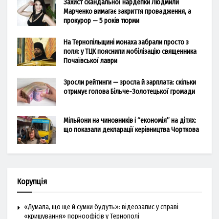
Захист скандальної нардепки Людмили
Марченко вимагає закриття провадження, а
прокурор — 5 років тюрми
На Тернопільщині монаха забрали просто з
поля: у ТЦК пояснили мобілізацію священника
Почаївської лаври
Зросли рейтинги — зросла й зарплата: скільки
отримує голова Більче-Золотецької громади
Мільйони на чиновників і “економія” на дітях:
що показали декларації керівництва Чорткова
Корупція
«Думала, що ще й сумки будуть»: відеозапис у справі
«кришування» порноофісів у Тернополі