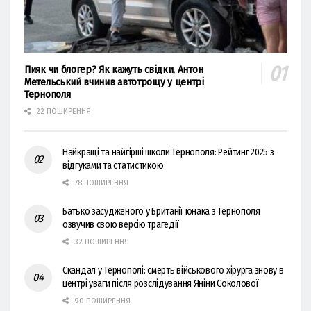
Пияк чи блогер? Як кажуть свідки, Антон
Метельський вчинив автотрощу у центрі
Тернополя
22 ПОШИРЕННЯ
Найкращі та найгірші школи Тернополя: Рейтинг 2025 з
відгуками та статистикою
78 ПОШИРЕННЯ
Батько засудженого у Британії юнака з Тернополя
озвучив свою версію трагедії
32 ПОШИРЕННЯ
Скандал у Тернополі: смерть військового хірурга знову в
центрі уваги після розслідування Яніни Соколової
90 ПОШИРЕННЯ