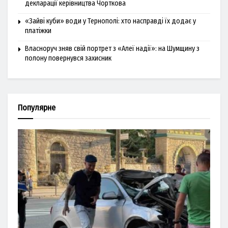
декларації керівництва Чорткова
«Зайві куби» води у Тернополі: хто насправді їх додає у
платіжки
Власноруч зняв свій портрет з «Алеї надії»: на Шумщину з
полону повернувся захисник
Популярне