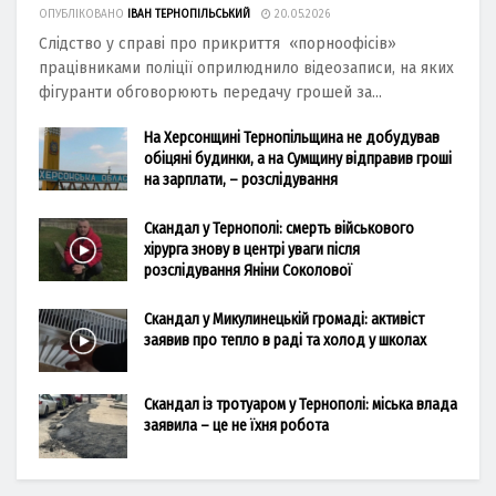
ОПУБЛІКОВАНО
ІВАН ТЕРНОПІЛЬСЬКИЙ
20.05.2026
Слідство у справі про прикриття «порноофісів»
працівниками поліції оприлюднило відеозаписи, на яких
фігуранти обговорюють передачу грошей за...
На Херсонщині Тернопільщина не добудував
обіцяні будинки, а на Сумщину відправив гроші
на зарплати, – розслідування
Скандал у Тернополі: смерть військового
хірурга знову в центрі уваги після
розслідування Яніни Соколової
Скандал у Микулинецькій громаді: активіст
заявив про тепло в раді та холод у школах
Скандал із тротуаром у Тернополі: міська влада
заявила – це не їхня робота