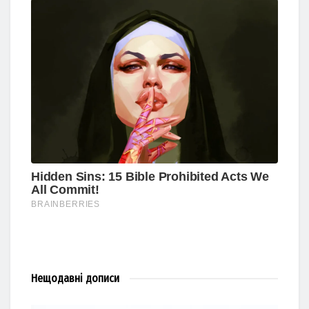
Нещодавні
дописи