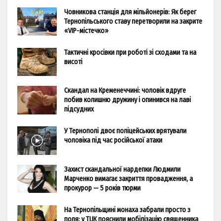
Човникова станція для мільйонерів: Як берег
Тернопільського ставу перетворили на закрите
«VIP-містечко»
Тактичні кросівки при роботі зі сходами та на
висоті
Скандал на Кременеччині: чоловік вдруге
побив колишню дружину і опинився на лаві
підсудних
У Тернополі двоє поліцейських врятували
чоловіка під час російської атаки
Захист скандальної нардепки Людмили
Марченко вимагає закриття провадження, а
прокурор — 5 років тюрми
На Тернопільщині монаха забрали просто з
поля: у ТЦК пояснили мобілізацію священника