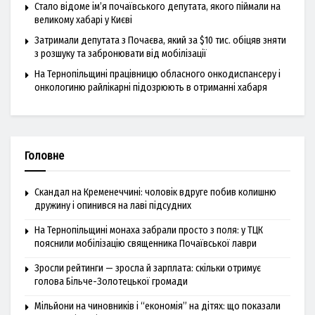
Стало відоме ім’я почаївського депутата, якого піймали на
великому хабарі у Києві
Затримали депутата з Почаєва, який за $10 тис. обіцяв зняти
з розшуку та забронювати від мобілізації
На Тернопільщині працівницю обласного онкодиспансеру і
онкологиню райлікарні підозрюють в отриманні хабаря
Головне
Скандал на Кременеччині: чоловік вдруге побив колишню
дружину і опинився на лаві підсудних
На Тернопільщині монаха забрали просто з поля: у ТЦК
пояснили мобілізацію священника Почаївської лаври
Зросли рейтинги — зросла й зарплата: скільки отримує
голова Більче-Золотецької громади
Мільйони на чиновників і “економія” на дітях: що показали