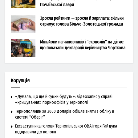
Почаївської лаври
Зросли рейтинги — зросла й зарплата: скільки
отримує голова Більче-Золотецької громади
Мільйони на чиновників і “економія” на дітях:
що показали декларації керівництва Чорткова
Корупція
«Думала, що ще й сумки будуть»: відеозапис у справі
«кришування» порноофісів у Тернополі
Тернополянин за 3000 доларів обіцяв зняти з обліку в
системі “Оберіг”
Ексзаступника голови Тернопільської ОВА Ігоря Гайдука
відправили до колонії