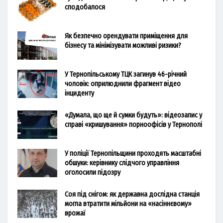
сподобалося
Як безпечно орендувати приміщення для
бізнесу та мінімізувати можливі ризики?
У Тернопільському ТЦК загинув 46-річний
чоловік: оприлюднили фрагмент відео
інциденту
«Думала, що ще й сумки будуть»: відеозапис у
справі «кришування» порноофісів у Тернополі
У поліції Тернопільщини проходять масштабні
обшуки: керівнику слідчого управління
оголосили підозру
Соя під снігом: як державна дослідна станція
могла втратити мільйони на «насіннєвому»
врожаї