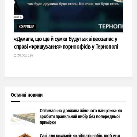
КОРУПЦІЯ
«Думала, що ще й сумки будуть»: відеозапис у
справі «кришування» порноофісів у Тернополі
20.05.2026
Останні новини
Оптимальна довжина жіночого ланцюжка: як
зробити правильний вибір без попередньої
примірки
Суші для компанії: як зібрати набір, щоб усім