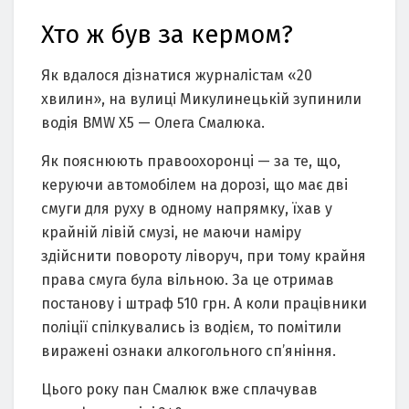
Хто ж був за кермом?
Як вдалося дізнатися журналістам «20
хвилин», на вулиці Микулинецькій зупинили
водія BMW X5 — Олега Смалюка.
Як пояснюють правоохоронці — за те, що,
керуючи автомобілем на дорозі, що має дві
смуги для руху в одному напрямку, їхав у
крайній лівій смузі, не маючи наміру
здійснити повороту ліворуч, при тому крайня
права смуга була вільною. За це отримав
постанову і штраф 510 грн. А коли працівники
поліції спілкувались із водієм, то помітили
виражені ознаки алкогольного сп’яніння.
Цього року пан Смалюк вже сплачував