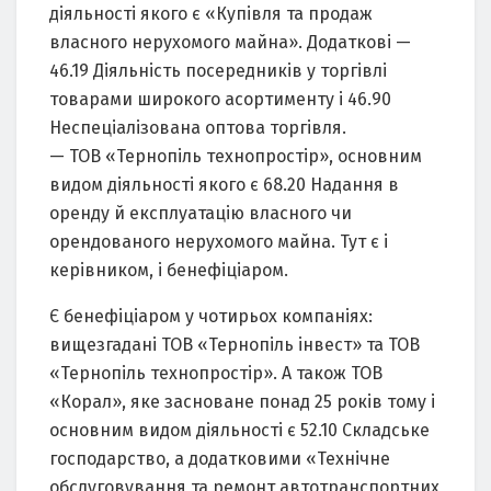
діяльності якого є «Купівля та продаж
власного нерухомого майна». Додаткові —
46.19 Діяльність посередників у торгівлі
товарами широкого асортименту і 46.90
Неспеціалізована оптова торгівля.
— ТОВ «Тернопіль технопростір», основним
видом діяльності якого є 68.20 Надання в
оренду й експлуатацію власного чи
орендованого нерухомого майна. Тут є і
керівником, і бенефіціаром.
Є бенефіціаром у чотирьох компаніях:
вищезгадані ТОВ «Тернопіль інвест» та ТОВ
«Тернопіль технопростір». А також ТОВ
«Корал», яке засноване понад 25 років тому і
основним видом діяльності є 52.10 Складське
господарство, а додатковими «Технічне
обслуговування та ремонт автотранспортних