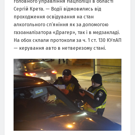
головного управління Нацполіції в області
Сергій Крета. — Водії відмовились від
проходження освідування на стан
алкогольного сп’яніння як за допомогою
газоаналізатора «Драгер», так і в медзакладі.
На обох склали протоколи за ч. 1 ст. 130 КУпАП
— керування авто в нетверезому стані.