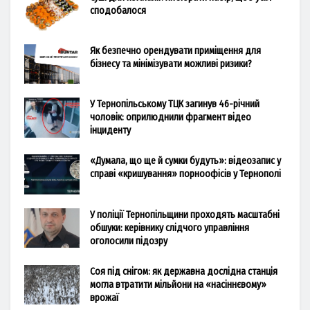
сподобалося
Як безпечно орендувати приміщення для
бізнесу та мінімізувати можливі ризики?
У Тернопільському ТЦК загинув 46-річний
чоловік: оприлюднили фрагмент відео
інциденту
«Думала, що ще й сумки будуть»: відеозапис у
справі «кришування» порноофісів у Тернополі
У поліції Тернопільщини проходять масштабні
обшуки: керівнику слідчого управління
оголосили підозру
Соя під снігом: як державна дослідна станція
могла втратити мільйони на «насіннєвому»
врожаї