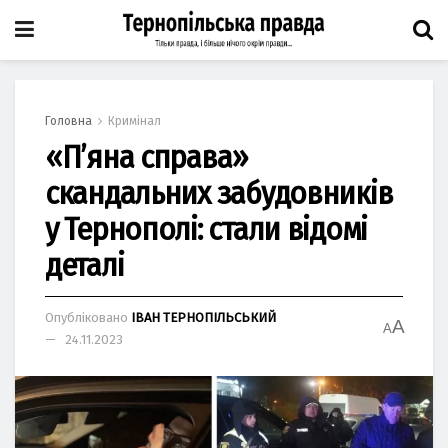
Головна
Кримінал
«П’яна справа»
скандальних забудовників
у Тернополі: стали відомі
деталі
Опубліковано
ІВАН ТЕРНОПІЛЬСЬКИЙ
A
A
24.11.2023