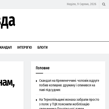
Неділя, 9 Серпня, 2026
КАНДАЛ
ІНТЕРВ’Ю
БЛОГИ
Головне
нам,
Скандал на Кременеччині: чоловік вдруге
побив колишню дружину і опинився на
лаві підсудних
На Тернопільщині монаха забрали просто
з поля: у ТЦК пояснили мобілізацію
священника Почаївської лаври