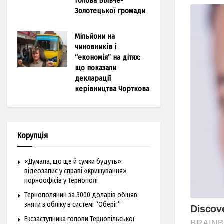
голова Більче-
Золотецької громади
Мільйони на
чиновників і
“економія” на дітях:
що показали
декларації
керівництва Чорткова
Корупція
«Думала, що ще й сумки будуть»:
відеозапис у справі «кришування»
порноофісів у Тернополі
Тернополянин за 3000 доларів обіцяв
зняти з обліку в системі “Оберіг”
Ексзаступника голови Тернопільської