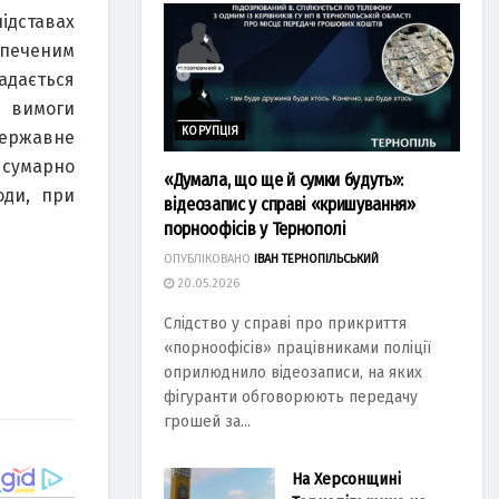
ідставах
зпеченим
адається
з вимоги
КОРУПЦІЯ
державне
 сумарно
«Думала, що ще й сумки будуть»:
оди, при
відеозапис у справі «кришування»
порноофісів у Тернополі
ОПУБЛІКОВАНО
ІВАН ТЕРНОПІЛЬСЬКИЙ
20.05.2026
Слідство у справі про прикриття
«порноофісів» працівниками поліції
оприлюднило відеозаписи, на яких
фігуранти обговорюють передачу
грошей за...
На Херсонщині