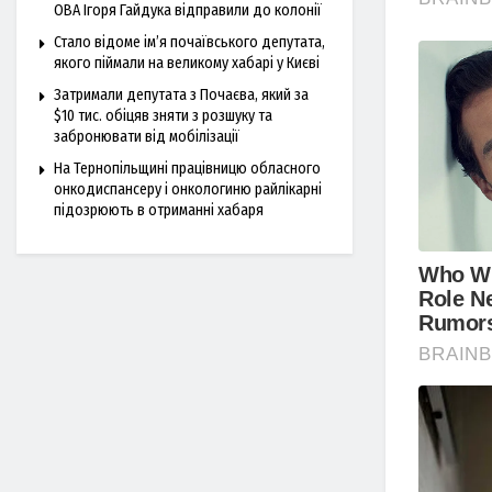
ОВА Ігоря Гайдука відправили до колонії
Стало відоме ім’я почаївського депутата,
якого піймали на великому хабарі у Києві
Затримали депутата з Почаєва, який за
$10 тис. обіцяв зняти з розшуку та
забронювати від мобілізації
На Тернопільщині працівницю обласного
онкодиспансеру і онкологиню райлікарні
підозрюють в отриманні хабаря