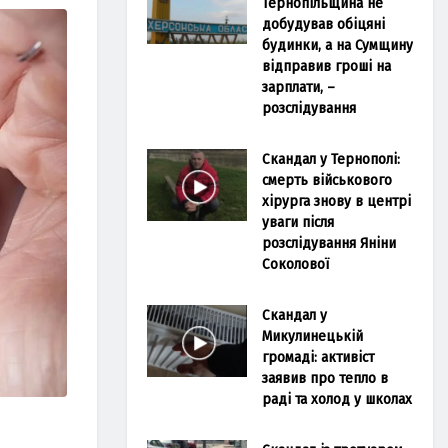
Тернопільщина не
добудував обіцяні
будинки, а на Сумщину
відправив гроші на
зарплати, –
розслідування
Скандал у Тернополі:
смерть військового
хірурга знову в центрі
уваги після
розслідування Яніни
Соколової
Скандал у
Микулинецькій
громаді: активіст
заявив про тепло в
раді та холод у школах