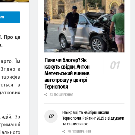
am
. Про це
.
Пияк чи блогер? Як
арто. Їм
кажуть свідки, Антон
Згідно з
Метельський вчинив
 тарифів
автотрощу у центрі
ується в
Тернополя
даткових
23 ПОШИРЕННЯ
Найкращі та найгірші школи
идій. За
Тернополя: Рейтинг 2025 з відгуками
та статистикою
триманні
іального
78 ПОШИРЕННЯ