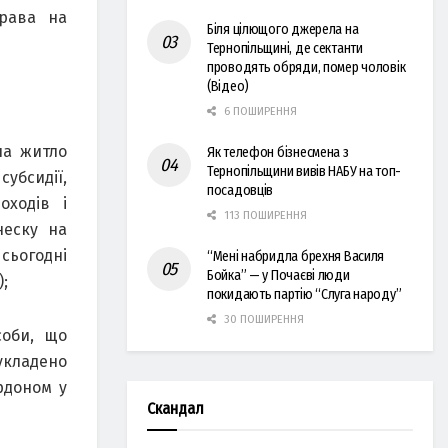
права на
Біля цілющого джерела на
Тернопільщині, де сектанти
проводять обряди, помер чоловік
(Відео)
6 ПОШИРЕННЯ
на житло
Як телефон бізнесмена з
Тернопільщини вивів НАБУ на топ-
убсидії,
посадовців
оходів і
113 ПОШИРЕННЯ
неску на
сьогодні
“Мені набридла брехня Василя
Бойка” — у Почаєві люди
;
покидають партію “Слуга народу”
30 ПОШИРЕННЯ
соби, що
укладено
рдоном у
Скандал