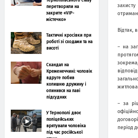
захисту
перетворили на
закрите «VIP-
отриман
містечко»
Відтак, 
Тактичні кросівки при
роботі зі сходами та на
– на за
висоті
протяго
зокрема
Скандал на
відпові
Кременеччині: чоловік
вдруге побив
загальн
колишню дружину і
житлова 
опинився на лаві
підсудних
– за рі
офіційн
У Тернополі двоє
договор
поліцейських
врятували чоловіка
період д
під час російської