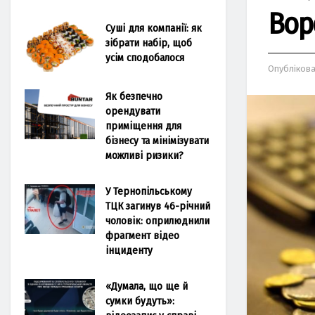
Вор
Суші для компанії: як
зібрати набір, щоб
усім сподобалося
Опубліков
Як безпечно
орендувати
приміщення для
бізнесу та мінімізувати
можливі ризики?
У Тернопільському
ТЦК загинув 46-річний
чоловік: оприлюднили
фрагмент відео
інциденту
«Думала, що ще й
сумки будуть»: