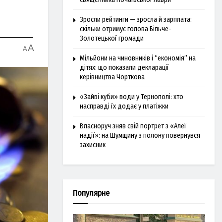
Зросли рейтинги — зросла й зарплата:
скільки отримує голова Більче-
Золотецької громади
A
A
Мільйони на чиновників і “економія” на
дітях: що показали декларації
керівництва Чорткова
«Зайві куби» води у Тернополі: хто
насправді їх додає у платіжки
Власноруч зняв свій портрет з «Алеї
надії»: на Шумщину з полону повернувся
захисник
Популярне