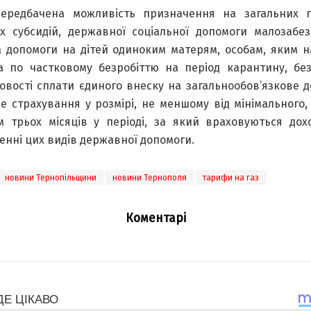
ередбачена можливість призначення на загальних п
х субсидій, державної соціальної допомоги малозабе
та допомоги на дітей одиноким матерям, особам, яким н
а по частковому безробіттю на період карантину, бе
ковості сплати єдиного внеску на загальнообов’язкове 
не страхування у розмірі, не меншому від мінімального,
м трьох місяців у періоді, за який враховуються дох
енні цих видів державної допомоги.
новини Тернопільщини
новини Тернополя
тарифи на газ
Коментарі