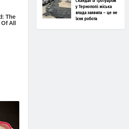
Скандал із тротуаром
у Тернополі: міська
влада заявила – це не
їхня робота