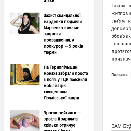
атаки
Також п
житлови
Захист скандальної
сім’ям 
нардепки Людмили
Марченко вимагає
допомог
закриття
обов’яз
провадження, а
соціаль
прокурор — 5 років
протяго
тюрми
признач
На Тернопільщині
монаха забрали просто
Позначки:
з поля: у ТЦК пояснили
мобілізацію
священника
Почаївської лаври
Зросли рейтинги —
зросла й зарплата:
скільки отримує