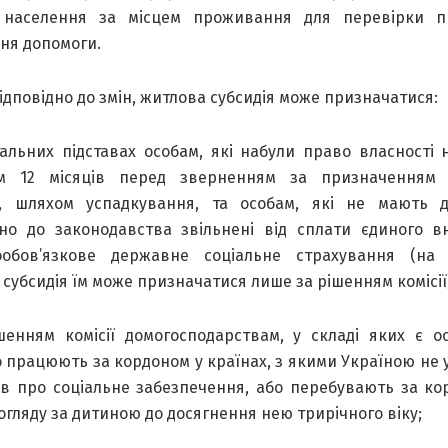
 населення за місцем проживання для перевірки 
ня допомоги.
відповідно до змін, житлова субсидія може призначатися:
гальних підставах особам, які набули право власності 
м 12 місяців перед зверненням за призначенням с
, шляхом успадкування, та особам, які не мають д
дно до законодавства звільнені від сплати єдиного в
ообов’язкове державне соціальне страхування (на 
субсидія їм може призначатися лише за рішенням комісії)
шенням комісії домогосподарствам, у складі яких є о
о працюють за кордоном у країнах, з якими Україною не 
ів про соціальне забезпечення, або перебувають за ко
огляду за дитиною до досягнення нею трирічного віку;