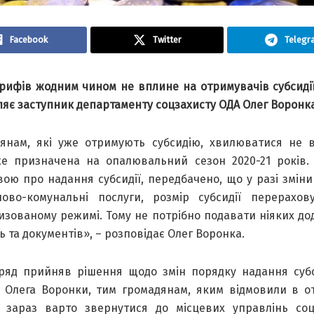
Facebook
Twitter
Telegr
арифів жодним чином не вплине на отримувачів субсидії
ляє заступник департаменту соцзахисту ОДА Олег Воронка
янам, які уже отримують субсидію, хвилюватися не в
е призначена на опалювальний сезон 2020-21 років. 
вою про надання субсидії, передбачено, що у разі зміни
ово-комунальні послуги, розмір субсидії перерахов
изованому режимі. Тому не потрібно подавати ніяких до
 та документів», – розповідає Олег Воронка.
ряд прийняв рішення щодо змін порядку надання субс
 Олега Воронки, тим громадянам, яким відмовили в о
ї, зараз варто звернутися до місцевих управлінь соц