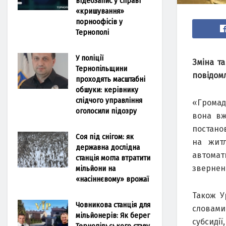
відеозапис у справі
«кришування»
порноофісів у
Тернополі
У поліції
Зміна т
Тернопільщини
повідом
проходять масштабні
обшуки: керівнику
слідчого управління
«Громад
оголосили підозру
вона вж
постано
Соя під снігом: як
на житл
державна дослідна
автомат
станція могла втратити
звернень
мільйони на
«насіннєвому» врожаї
Також У
Човникова станція для
словами
мільйонерів: Як берег
субсиді
Тернопільського ставу