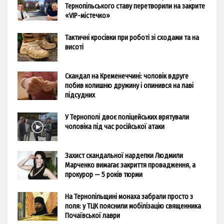
Тернопільського ставу перетворили на закрите
«VIP-містечко»
Тактичні кросівки при роботі зі сходами та на
висоті
Скандал на Кременеччині: чоловік вдруге
побив колишню дружину і опинився на лаві
підсудних
У Тернополі двоє поліцейських врятували
чоловіка під час російської атаки
Захист скандальної нардепки Людмили
Марченко вимагає закриття провадження, а
прокурор — 5 років тюрми
На Тернопільщині монаха забрали просто з
поля: у ТЦК пояснили мобілізацію священника
Почаївської лаври