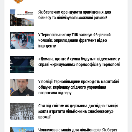
Як безпечно орендувати приміщення для
бізнесу та мінімізувати можливі ризики?
У Тернопільському ТЦК загинув 46-річний
чоловік: оприлюднили фрагмент відео
інциденту
«Думала, що ще й сумки будуть»: відеозапис у
справі «кришування» порноофісів у Тернополі
У поліції Тернопільщини проходять масштабні
обшуки: керівнику слідчого управління
оголосили підозру
Соя під снігом: як державна дослідна станція
могла втратити мільйони на «насіннєвому»
врожаї
Човникова станція для мільйонерів: Як берег