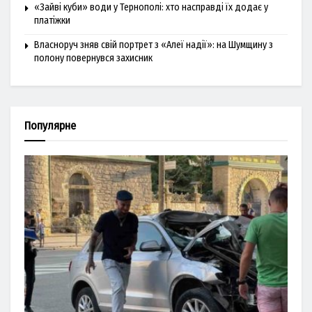
«Зайві куби» води у Тернополі: хто насправді їх додає у
платіжки
Власноруч зняв свій портрет з «Алеї надії»: на Шумщину з
полону повернувся захисник
Популярне