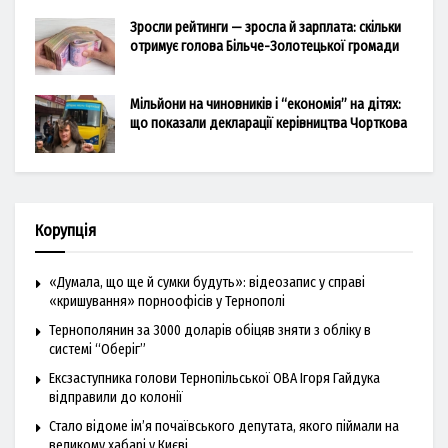
Зросли рейтинги — зросла й зарплата: скільки
отримує голова Більче-Золотецької громади
Мільйони на чиновників і “економія” на дітях:
що показали декларації керівництва Чорткова
Корупція
«Думала, що ще й сумки будуть»: відеозапис у справі
«кришування» порноофісів у Тернополі
Тернополянин за 3000 доларів обіцяв зняти з обліку в
системі “Оберіг”
Ексзаступника голови Тернопільської ОВА Ігоря Гайдука
відправили до колонії
Стало відоме ім’я почаївського депутата, якого піймали на
великому хабарі у Києві