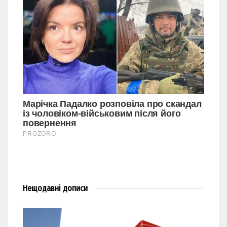
Нещодавні
дописи