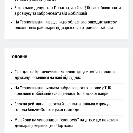
Затримали депутата з Почаєва, який за $10 тис. обіцяв зняти
з розшуку та забронювати від мобілізації
На Тернопільщині працівницю обласного онкодиспансеру і
онкологиню райлікарні підозрюють в отриманні хабаря
Головне
Скандал на Кременеччині: чоловік вдруге побив колишню
дружину і опинився на лаві підсудних
На Тернопільщині монаха забрали просто з поля: у ТЦК
пояснили мобілізацію священника Почаївської лаври
Зросли рейтинги — зросла й зарплата: скільки отримує
голова Більче-Золотецької громади
Мільйони на чиновників і “економія” на дітях: що показали
декларації керівництва Чорткова