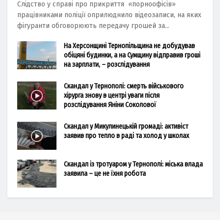
Слідство у справі про прикриття «порноофісів»
працівниками поліції оприлюднило відеозаписи, на яких
фігуранти обговорюють передачу грошей за...
На Херсонщині Тернопільщина не добудував
обіцяні будинки, а на Сумщину відправив гроші
на зарплати, – розслідування
Скандал у Тернополі: смерть військового
хірурга знову в центрі уваги після
розслідування Яніни Соколової
Скандал у Микулинецькій громаді: активіст
заявив про тепло в раді та холод у школах
Скандал із тротуаром у Тернополі: міська влада
заявила – це не їхня робота