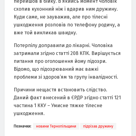
перейшов в бійку. В якийсь момент чоловік
схопив кухонний ніж і вдарив ним дружину.
Куди саме, не зауважив, але про тілесні
ушкодження розповів по телефону родичу, а
вже той викликав швидку.
Потерпілу доправили до лікарні. Чоловіка
затримали згідно статті 208 КПК. Вирішується
питання про оголошення йому підозри.
Відомо, що підозрюваний має важкі
проблеми зі здоров’ям та групу інвалідності.
Причини нещастя встановить слідство.
Даний факт внесений в ЄРДР згідно статті 121
частина 1 ККУ – Умисне тяжке тілесне
ушкодження.
Позначки:
новини Тернопільщини
підрізав дружину