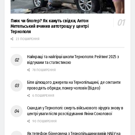
Пияк чи блогер? Як кажуть свідки, Антон
Метельський вчинив автотрощу у центрі
Тернополя
23 ПОШИРЕННЯ
Найкращі та найгірші школи Тернополя: Рейтинг 2025 з
відгуками та статистикою
78 ПОШИРЕННЯ
Біля цілющого джерела на Тернопільщині, де сектанти
проводять обряди, помер чоловік (Відео)
6 ПОШИРЕННЯ
Скандал у Тернополі: смерть військового хірурга знову в
центрі уваги після розслідування Яніни Соколової
90 ПОШИРЕННЯ
Як телефон бізнесмена з Тернопільщини вивів НАБУ на