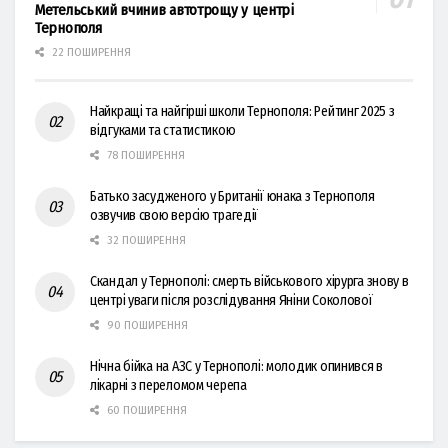
Метельський вчинив автотрощу у центрі
Тернополя
22 ПОШИРЕННЯ
Найкращі та найгірші школи Тернополя: Рейтинг 2025 з
відгуками та статистикою
78 ПОШИРЕННЯ
Батько засудженого у Британії юнака з Тернополя
озвучив свою версію трагедії
32 ПОШИРЕННЯ
Скандал у Тернополі: смерть військового хірурга знову в
центрі уваги після розслідування Яніни Соколової
90 ПОШИРЕННЯ
Нічна бійка на АЗС у Тернополі: молодик опинився в
лікарні з переломом черепа
60 ПОШИРЕННЯ