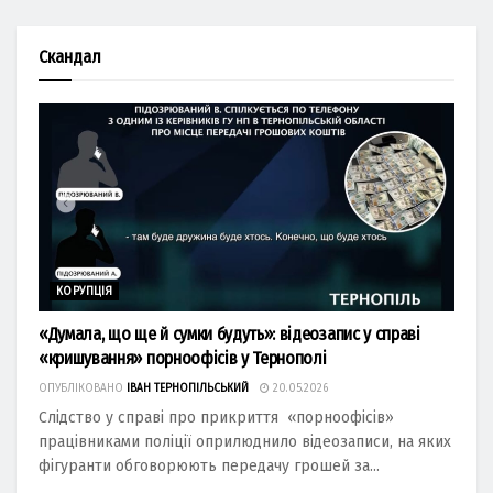
Скандал
КОРУПЦІЯ
«Думала, що ще й сумки будуть»: відеозапис у справі
«кришування» порноофісів у Тернополі
ОПУБЛІКОВАНО
ІВАН ТЕРНОПІЛЬСЬКИЙ
20.05.2026
Слідство у справі про прикриття «порноофісів»
працівниками поліції оприлюднило відеозаписи, на яких
фігуранти обговорюють передачу грошей за...