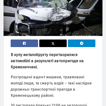
В купу металобрухту перетворилися
автомобілі в результаті автопригоди на
Кременеччині.
Розтрощені вщент машини, травмовані
молоді люди, та смерть водія – такі наслідки
дорожньо-транспортної пригоди в
Кременецькому районі.
30 листопада близько 21:00 на автодорозі