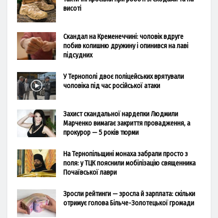
висоті
Скандал на Кременеччині: чоловік вдруге
побив колишню дружину і опинився на лаві
підсудних
У Тернополі двоє поліцейських врятували
чоловіка під час російської атаки
Захист скандальної нардепки Людмили
Марченко вимагає закриття провадження, а
прокурор — 5 років тюрми
На Тернопільщині монаха забрали просто з
поля: у ТЦК пояснили мобілізацію священника
Почаївської лаври
Зросли рейтинги — зросла й зарплата: скільки
отримує голова Більче-Золотецької громади