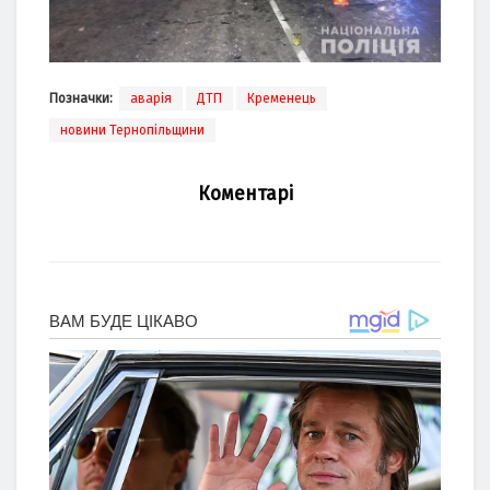
Позначки:
аварія
ДТП
Кременець
новини Тернопільщини
Коментарі