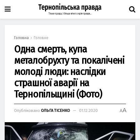
Головна
Головне
Одна смерть, купа
металобрухту та покалічені
молоді люди: наслідки
страшної аварії на
Тернопільщині (Фото)
A
Опубліковано
ОЛЬГА ТІСЕНКО
01.12.2020
A