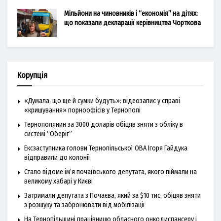
Мільйони на чиновників і “економія” на дітях:
що показали декларації керівництва Чорткова
Корупція
«Думала, що ще й сумки будуть»: відеозапис у справі
«кришування» порноофісів у Тернополі
Тернополянин за 3000 доларів обіцяв зняти з обліку в
системі “Оберіг”
Ексзаступника голови Тернопільської ОВА Ігоря Гайдука
відправили до колонії
Стало відоме ім’я почаївського депутата, якого піймали на
великому хабарі у Києві
Затримали депутата з Почаєва, який за $10 тис. обіцяв зняти
з розшуку та забронювати від мобілізації
На Тернопільщині працівницю обласного онкодиспансеру і