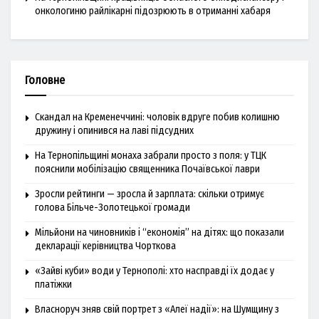
онкологиню райлікарні підозрюють в отриманні хабаря
Головне
Скандал на Кременеччині: чоловік вдруге побив колишню
дружину і опинився на лаві підсудних
На Тернопільщині монаха забрали просто з поля: у ТЦК
пояснили мобілізацію священника Почаївської лаври
Зросли рейтинги — зросла й зарплата: скільки отримує
голова Більче-Золотецької громади
Мільйони на чиновників і “економія” на дітях: що показали
декларації керівництва Чорткова
«Зайві куби» води у Тернополі: хто насправді їх додає у
платіжки
Власноруч зняв свій портрет з «Алеї надії»: на Шумщину з