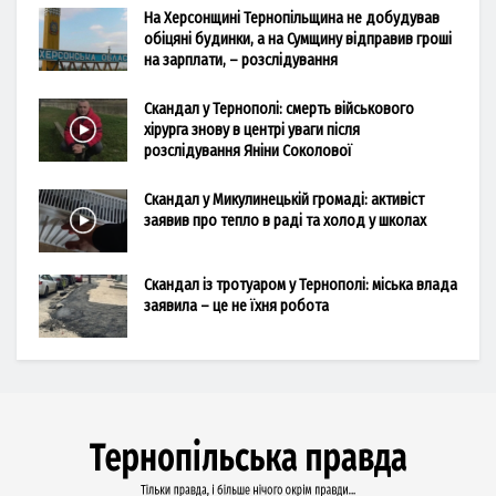
На Херсонщині Тернопільщина не добудував
обіцяні будинки, а на Сумщину відправив гроші
на зарплати, – розслідування
Скандал у Тернополі: смерть військового
хірурга знову в центрі уваги після
розслідування Яніни Соколової
Скандал у Микулинецькій громаді: активіст
заявив про тепло в раді та холод у школах
Скандал із тротуаром у Тернополі: міська влада
заявила – це не їхня робота