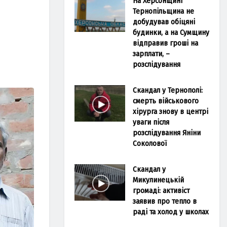
На Херсонщині
Тернопільщина не
добудував обіцяні
будинки, а на Сумщину
відправив гроші на
зарплати, –
розслідування
Скандал у Тернополі:
смерть військового
хірурга знову в центрі
уваги після
розслідування Яніни
Соколової
Скандал у
Микулинецькій
громаді: активіст
заявив про тепло в
раді та холод у школах