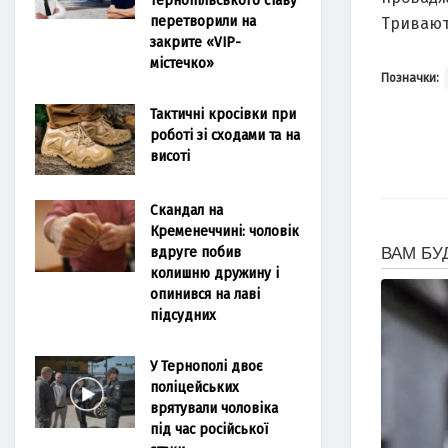
перетворили на
Тривaют
закрите «VIP-
містечко»
Позначки:
Тактичні кросівки при
роботі зі сходами та на
висоті
Скандал на
Кременеччині: чоловік
вдруге побив
колишню дружину і
опинився на лаві
підсудних
У Тернополі двоє
поліцейських
врятували чоловіка
під час російської