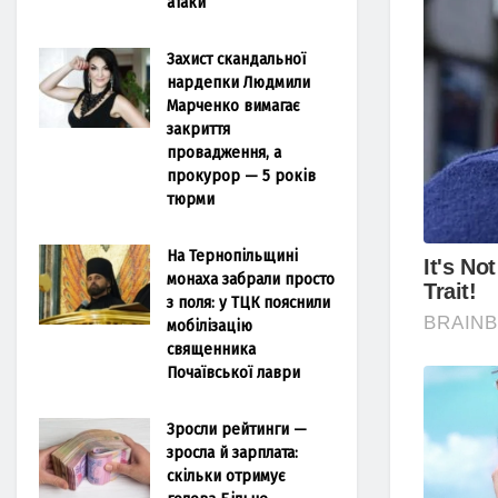
атаки
Захист скандальної
нардепки Людмили
Марченко вимагає
закриття
провадження, а
прокурор — 5 років
тюрми
На Тернопільщині
монаха забрали просто
з поля: у ТЦК пояснили
мобілізацію
священника
Почаївської лаври
Зросли рейтинги —
зросла й зарплата:
скільки отримує