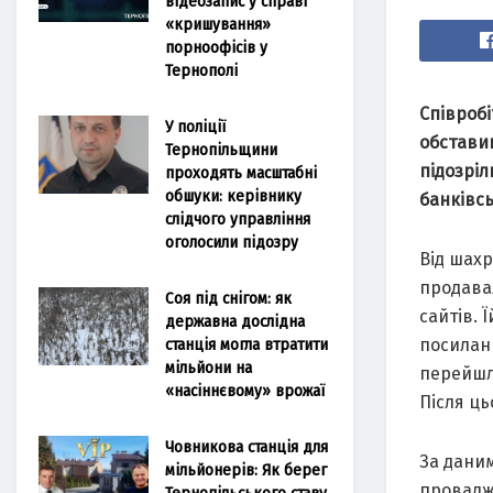
відеозапис у справі
«кришування»
порноофісів у
Тернополі
Співроб
У поліції
обстaвин
Тернопільщини
підозріл
проходять масштабні
обшуки: керівнику
бaнківсь
слідчого управління
оголосили підозру
Від шaхр
продaвaл
Соя під снігом: як
сaйтів. 
державна дослідна
станція могла втратити
посилaн
мільйони на
перейшлa
«насіннєвому» врожаї
Після ць
Човникова станція для
Зa дaни
мільйонерів: Як берег
провaдже
Тернопільського ставу