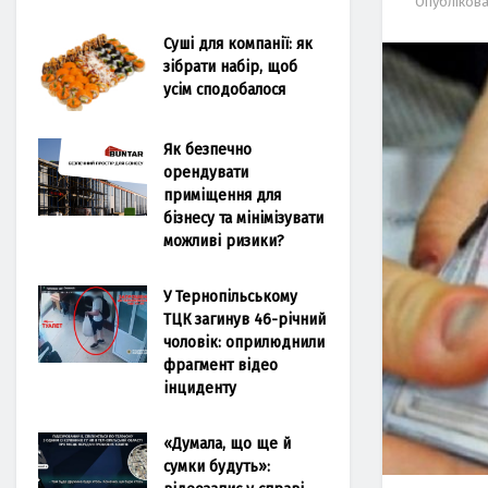
Опубліков
Суші для компанії: як
зібрати набір, щоб
усім сподобалося
Як безпечно
орендувати
приміщення для
бізнесу та мінімізувати
можливі ризики?
У Тернопільському
ТЦК загинув 46-річний
чоловік: оприлюднили
фрагмент відео
інциденту
«Думала, що ще й
сумки будуть»: