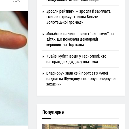
A
A
Зросли рейтинги — зросла й зарплата:
скільки отримує голова Більче-
Золотецької громади
Мільйони на чиновників і “економія” на
дітях: що показали декларації
керівництва Чорткова
«Зайві куби» води у Тернополі: хто
насправді їх додає у платіжки
Власноруч зняв свій портрет з «Алеї
надії»: на Шумщину з полону повернувся
захисник
Популярне