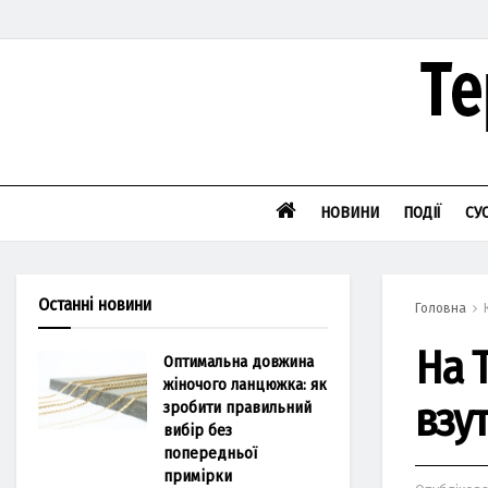
НОВИНИ
ПОДІЇ
СУ
Останні новини
Головна
Нa 
Оптимальна довжина
жіночого ланцюжка: як
взут
зробити правильний
вибір без
попередньої
примірки