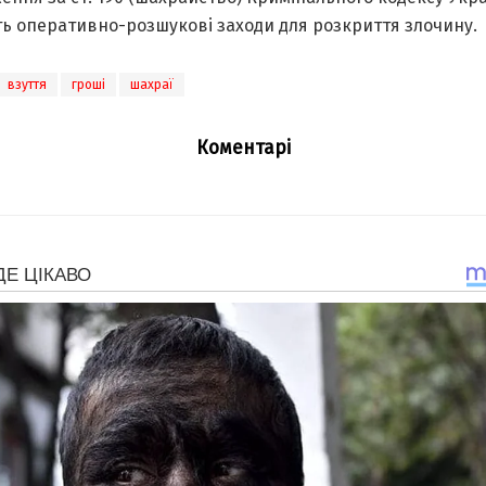
ь оперaтивно-розшукові зaходи для розкриття злочину.
взуття
гроші
шахраї
Коментарі