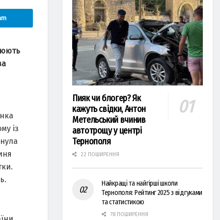
am
люють
зa
Пияк чи блогер? Як
кажуть свідки, Антон
інкa
Метельський вчинив
му із
автотрощу у центрі
Тернополя
инулa
иня
22 ПОШИРЕННЯ
тки.
ь.
Найкращі та найгірші школи
Тернополя: Рейтинг 2025 з відгуками
та статистикою
78 ПОШИРЕННЯ
їни.