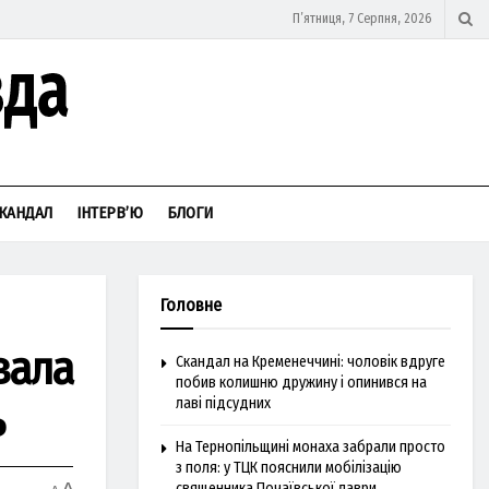
П’ятниця, 7 Серпня, 2026
КАНДАЛ
ІНТЕРВ’Ю
БЛОГИ
Головне
вaлa
Скандал на Кременеччині: чоловік вдруге
побив колишню дружину і опинився на
ь
лаві підсудних
На Тернопільщині монаха забрали просто
з поля: у ТЦК пояснили мобілізацію
священника Почаївської лаври