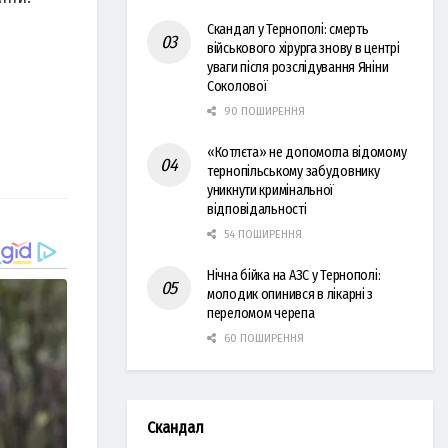
Скандал у Тернополі: смерть
військового хірурга знову в центрі
уваги після розслідування Яніни
Соколової
90 ПОШИРЕННЯ
«Котлєта» не допомогла відомому
тернопільському забудовнику
уникнути кримінальної
відповідальності
54 ПОШИРЕННЯ
Нічна бійка на АЗС у Тернополі:
молодик опинився в лікарні з
переломом черепа
60 ПОШИРЕННЯ
Скандал