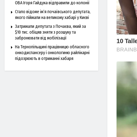
ОВА Ігоря Гайдука відправили до колонії
Стало відоме ім’я почаївського депутата,
якого піймали на великому хабарі у Києві
Затримали депутата з Почаєва, який за
$10 тис. обіцяв зняти з розшуку та
забронювати від мобілізації
На Тернопільщині працівницю обласного
онкодиспансеру і онкологиню райлікарні
підозрюють в отриманні хабаря