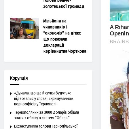
голова Більче-
Золотецької громади
Мільйони на
чиновників і
“економія” на дітях:
що показали
декларації
керівництва Чорткова
Корупція
«Думала, що ще й сумки будуть»:
відеозапис у справі «кришування»
порноофісів у Тернополі
Тернополянин за 3000 доларів обіцяв
зняти з обліку в системі “Оберіг”
Ексзаступника голови Тернопільської