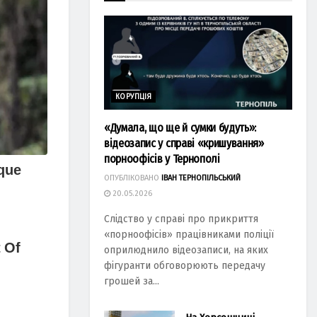
КОРУПЦІЯ
«Думала, що ще й сумки будуть»:
відеозапис у справі «кришування»
порноофісів у Тернополі
ОПУБЛІКОВАНО
ІВАН ТЕРНОПІЛЬСЬКИЙ
20.05.2026
Слідство у справі про прикриття
«порноофісів» працівниками поліції
оприлюднило відеозаписи, на яких
фігуранти обговорюють передачу
грошей за...