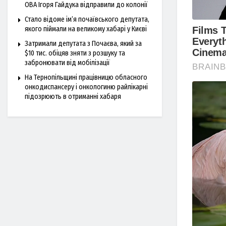
ОВА Ігоря Гайдука відправили до колонії
Стало відоме ім’я почаївського депутата,
якого піймали на великому хабарі у Києві
Затримали депутата з Почаєва, який за
$10 тис. обіцяв зняти з розшуку та
забронювати від мобілізації
На Тернопільщині працівницю обласного
онкодиспансеру і онкологиню райлікарні
підозрюють в отриманні хабаря