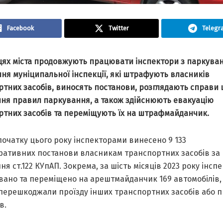
Facebook
Twitter
Telegr
цях міста продовжують працювати інспектори з паркува
ня муніципальної інспекції, які штрафують власників
ртних засобів, виносять постанови, розглядають справи
ня правил паркування, а також здійснюють евакуацію
ртних засобів та переміщують їх на штрафмайданчик.
 початку цього року інспекторами винесено 9 133
тративних постанови власникам транспортних засобів за
я ст.122 КУпАП. Зокрема, за шість місяців 2023 року інсп
вано та переміщено на арештмайданчик 169 автомобілів, 
 перешкоджали проїзду інших транспортних засобів або 
в.