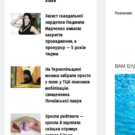
атаки
Позначки:
Захист скандальної
нардепки Людмили
Марченко вимагає
закриття
провадження, а
прокурор — 5 років
тюрми
На Тернопільщині
монаха забрали просто
з поля: у ТЦК пояснили
мобілізацію
священника
Почаївської лаври
Зросли рейтинги —
зросла й зарплата:
скільки отримує