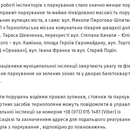
 роботі інспекторів з паркування стало значно менше п
 правил паркування та майже ліквідовано масовість пор
ьних вулицях міста, а саме: вул. Миколи Пирогова-Шпита
П «Тернопільська міська комунальна лікарня швидкої доп
. Тараса Шевченка, перехресті вул. Степана Качали – Юл
ого – вул. Камінна, площа Героїв Євромайдану, вул. Торг
Ц «Орнава»), вул. Івана Франка та вул. Старий Поділ.
ацівники муніципальної інспекції звертають увагу та фі
ня паркування на зелених зонах та у дворах багатоквар
.
ти порушень водіями правил зупинки, стоянки та парку
ртних засобів тернополяни можуть повідомляти в управл
льної інспекції за номером +38 (073) 015 1481 (Viber) із
сацією та зазначенням адреси для подальшого реагуван
рів з паркування , відповідно до повноважень.