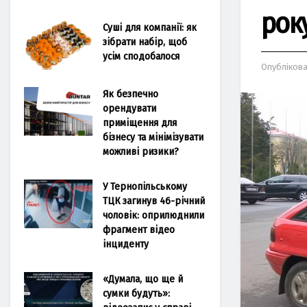
рок
Суші для компанії: як
зібрати набір, щоб
усім сподобалося
Опубліков
Як безпечно
орендувати
приміщення для
бізнесу та мінімізувати
можливі ризики?
У Тернопільському
ТЦК загинув 46-річний
чоловік: оприлюднили
фрагмент відео
інциденту
«Думала, що ще й
сумки будуть»: