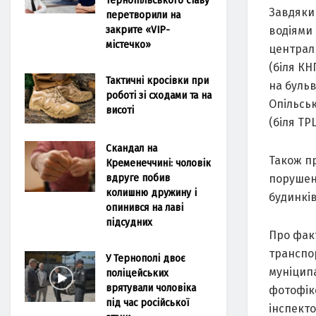
Завдяки
перетворили на
закрите «VIP-
водіями
містечко»
централ
(біля КН
Тактичні кросівки при
на бульв
роботі зі сходами та на
Опільськ
висоті
(біля ТР
Скандал на
Також пр
Кременеччині: чоловік
вдруге побив
порушен
колишню дружину і
будинків
опинився на лаві
підсудних
Про фак
транспо
У Тернополі двоє
муніципа
поліцейських
врятували чоловіка
фотофік
під час російської
інспекто