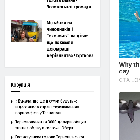
голова Більче-
Золотецької громади
Мільйони на
чиновників і
“економія” на дітях:
що показали
декларації
керівництва Чорткова
Корупція
«Думала, що ще й сумки будуть»:
відеозапис у справі «кришування»
порноофісів у Тернополі
Тернополянин за 3000 доларів обіцяв
зняти з обліку в системі “Оберіг”
Ексзаступника голови Тернопільської