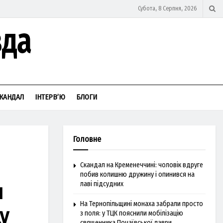
Субота, 8 Серпня, 2026
КАНДАЛ
ІНТЕРВ’Ю
БЛОГИ
Головне
Скандал на Кременеччині: чоловік вдруге
побив колишню дружину і опинився на
я
лаві підсудних
На Тернопільщині монаха забрали просто
у
з поля: у ТЦК пояснили мобілізацію
священника Почаївської лаври