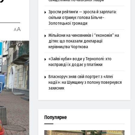
Зросли рейтинги — зросла й зарплата:
скільки отримує голова Більче-
Золотецької громади
A
A
Мільйони на чиновників і “економія” на
дітях: що показали декларації
керівництва Чорткова
«Зайві куби» води у Тернополі: хто
насправді їх додає у платіжки
Власноруч зняв свій портрет з «Алеї
надії»: на Шумщину з полону повернувся
захисник
Популярне