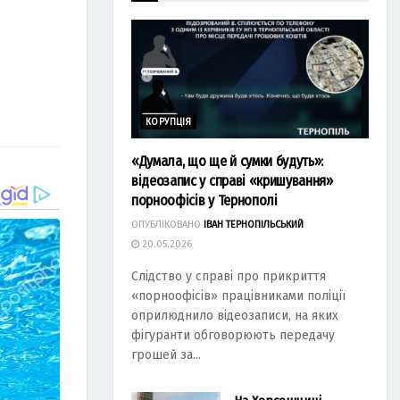
КОРУПЦІЯ
«Думала, що ще й сумки будуть»:
відеозапис у справі «кришування»
порноофісів у Тернополі
ОПУБЛІКОВАНО
ІВАН ТЕРНОПІЛЬСЬКИЙ
20.05.2026
Слідство у справі про прикриття
«порноофісів» працівниками поліції
оприлюднило відеозаписи, на яких
фігуранти обговорюють передачу
грошей за...