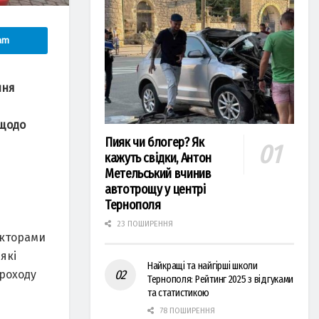
am
ння
 щодо
Пияк чи блогер? Як
кажуть свідки, Антон
Метельський вчинив
автотрощу у центрі
Тернополя
23 ПОШИРЕННЯ
екторами
які
Найкращі та найгірші школи
проходу
Тернополя: Рейтинг 2025 з відгуками
та статистикою
78 ПОШИРЕННЯ