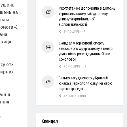
орушень
«Котлєта» не допомогла відомому
ушень на
тернопільському забудовнику
уникнути кримінальної
льна
відповідальності
омоги»),
54 ПОШИРЕННЯ
іана
овиця
Скандал у Тернополі: смерть
військового хірурга знову в центрі
уваги після розслідування Яніни
Соколової
ксують
90 ПОШИРЕННЯ
тирних
Батько засудженого у Британії
юнака з Тернополя озвучив свою
версію трагедії
вання
32 ПОШИРЕННЯ
іння
ня
Скандал