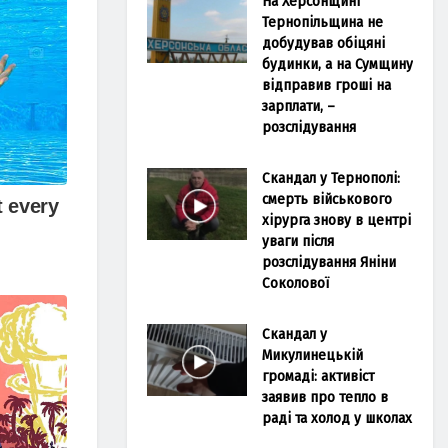
На Херсонщині
Тернопільщина не
добудував обіцяні
будинки, а на Сумщину
відправив гроші на
зарплати, –
розслідування
Скандал у Тернополі:
смерть військового
хірурга знову в центрі
уваги після
розслідування Яніни
Соколової
Скандал у
Микулинецькій
громаді: активіст
заявив про тепло в
раді та холод у школах