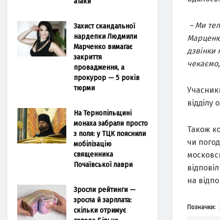
атаки
– Ми тел
Захист скандальної
нардепки Людмили
Марценюк
Марченко вимагає
дзвінки 
закриття
чекаємо,
провадження, а
прокурор — 5 років
тюрми
Учасник
відділу 
На Тернопільщині
монаха забрали просто
Також ко
з поля: у ТЦК пояснили
чи пого
мобілізацію
священника
московсь
Почаївської лаври
відповіл
на відпо
Зросли рейтинги —
зросла й зарплата:
Позначки:
скільки отримує