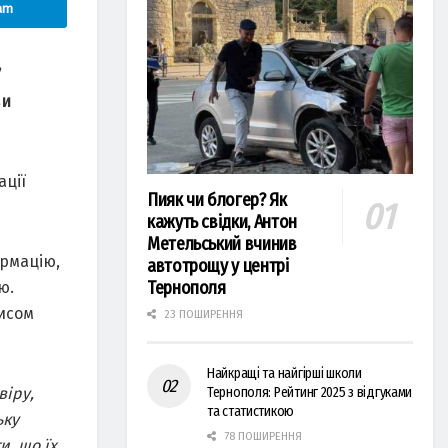
am
”
ви
ації
Пияк чи блогер? Як
кажуть свідки, Антон
Метельський вчинив
ормацію,
автотрощу у центрі
Тернополя
ю.
писом
23 ПОШИРЕННЯ
Найкращі та найгірші школи
віру,
Тернополя: Рейтинг 2025 з відгуками
та статистикою
ьку
78 ПОШИРЕННЯ
и, що їх