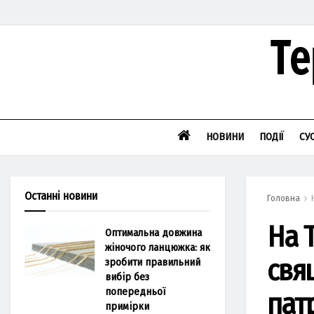
НОВИНИ
ПОДІЇ
СУ
Останні новини
Головна
На 
Оптимальна довжина
жіночого ланцюжка: як
свя
зробити правильний
вибір без
попередньої
патр
примірки