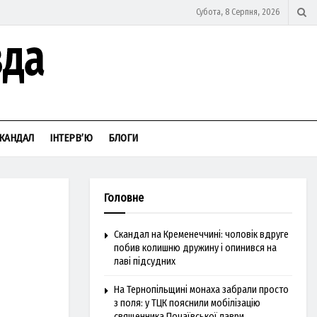
Субота, 8 Серпня, 2026
КАНДАЛ
ІНТЕРВ’Ю
БЛОГИ
Головне
Скандал на Кременеччині: чоловік вдруге
побив колишню дружину і опинився на
лаві підсудних
На Тернопільщині монаха забрали просто
з поля: у ТЦК пояснили мобілізацію
священника Почаївської лаври