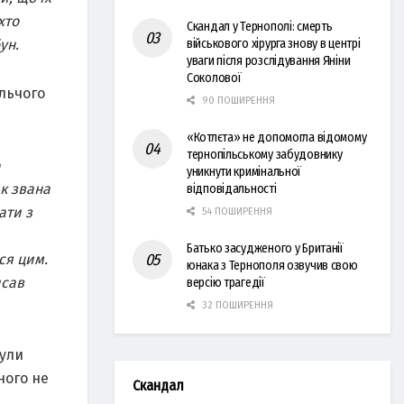
хто
Скандал у Тернополі: смерть
ун.
військового хірурга знову в центрі
уваги після розслідування Яніни
Соколової
ольчого
90 ПОШИРЕННЯ
«Котлєта» не допомогла відомому
тернопільському забудовнику
уникнути кримінальної
ак звана
відповідальності
ати з
54 ПОШИРЕННЯ
Батько засудженого у Британії
ся цим.
юнака з Тернополя озвучив свою
исав
версію трагедії
32 ПОШИРЕННЯ
були
ного не
Скандал