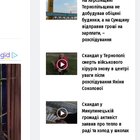
На Херсонщині
Тернопільщина не
добудував обіцяні
будинки, а на Сумщину
відправив гроші на
зарплати, –
розслідування
Скандал у Тернополі:
смерть військового
хірурга знову в центрі
уваги після
розслідування Яніни
Соколової
Скандал у
Микулинецькій
громаді: активіст
заявив про тепло в
раді та холод у школах