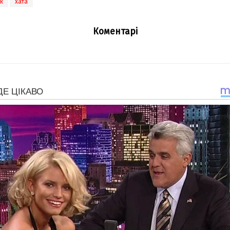
к
хата
Коментарі