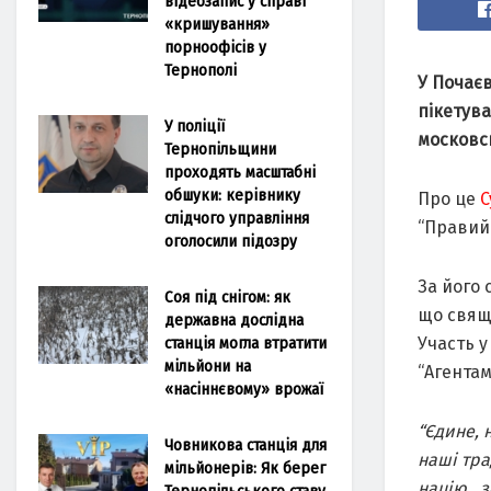
відеозапис у справі
«кришування»
порноофісів у
Тернополі
У Почаєв
пікетув
У поліції
московс
Тернопільщини
проходять масштабні
обшуки: керівнику
Про це
С
слідчого управління
“Правий
оголосили підозру
За його 
Соя під снігом: як
що свящ
державна дослідна
станція могла втратити
Участь у
мільйони на
“Агентам 
«насіннєвому» врожаї
“Єдине, 
Човникова станція для
наші тра
мільйонерів: Як берег
націю, ­
Тернопільського ставу