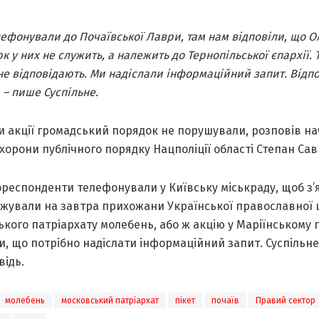
ефонували до Почаївської Лаври, там нам відповіли, що 
 у них не служить, а належить до Тернопільської єпархії. 
не відповідають. Ми надіслали інформаційний запит. Відпо
 – пише Суспільне.
и акції громадський порядок не порушували, розповів н
охорони публічного порядку Нацполіції області Степан Сав
респонденти телефонували у Київську міськраду, щоб з’
джували на завтра прихожани Української православної
кого патріархату молебень, або ж акцію у Маріїнському п
и, що потрібно надіслати інформаційний запит. Суспільне
відь.
молебень
московський патріархат
пікет
почаїв
Правий сектор