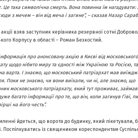
т. Це така символічна смерть. Вона повинна їм нагадувати: 
юди з мечем – він від меча і загине”, – сказав Назар Сараб
 акції взяв заступник керівника резервної сотні Добров
кого Корпусу в області – Роман Безкостий.
 інформація про анонсовану акцію в Києві від московського
ату щодо нібито миру та єдності між Україною та Росією, т
а варта. І знаємо, що московський патріархат мав виїждж
я. Поки не знаємо, чи вони виїхали, чи ні, але знаємо, що
ник московського патріархату, який тут проживає, займав
дуже багато інформації про те, що він, коли загинув Гіві, п
вірші на його честь”.
мленні йдеться, що ворота до будинку, який пікетували, 
. Поспілкуватись із священиком кореспондентам Суспіль