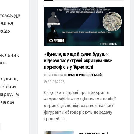
Олександр
Там на
відь
КОРУПЦІЯ
«Думала, що ще й сумки будуть»:
ачальник
відеозапис у справі «кришування»
ик.
порноофісів у Тернополі
ОПУБЛІКОВАНО
ІВАН ТЕРНОПІЛЬСЬКИЙ
ясувати,
20.05.2026
 церкви
Слідство у справі про прикриття
арку. Їм
«порноофісів» працівниками поліції
 чекає
оприлюднило відеозаписи, на яких
фігуранти обговорюють передачу
грошей за...