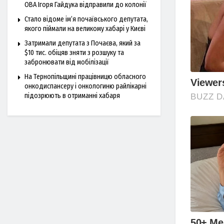
ОВА Ігоря Гайдука відправили до колонії
Стало відоме ім’я почаївського депутата,
якого піймали на великому хабарі у Києві
Затримали депутата з Почаєва, який за
$10 тис. обіцяв зняти з розшуку та
забронювати від мобілізації
На Тернопільщині працівницю обласного
онкодиспансеру і онкологиню райлікарні
підозрюють в отриманні хабаря