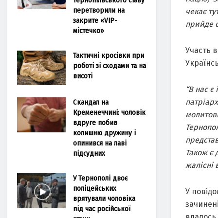
перетворили на
чекає ту
закрите «VIP-
прийде с
містечко»
Участь в
Тактичні кросівки при
Українсь
роботі зі сходами та на
висоті
“В нас є
патріарх
Скандал на
Кременеччині: чоловік
молитовн
вдруге побив
Тернопол
колишню дружину і
представ
опинився на лаві
Також є 
підсудних
жалісні 
У Тернополі двоє
поліцейських
У повідо
врятували чоловіка
зачинені
під час російської
вдалось.