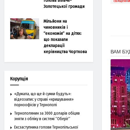
голова Більче-
священни
Золотецької громади
Мільйони на
чиновників і
“економія” на дітях:
що показали
декларації
керівництва Чорткова
Корупція
«Думала, що ще й сумки будуть»:
відеозапис у справі «кришування»
порноофісів у Тернополі
Тернополянин за 3000 доларів обіцяв
зняти з обліку в системі “Оберіг”
Ексзаступника голови Тернопільської