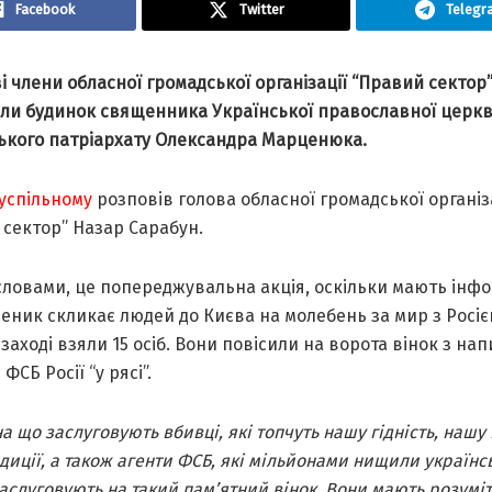
Facebook
Twitter
Telegr
і члени обласної громадської організації “Правий сектор
али будинок священника Української православної церк
ького патріархату Олександра Марценюка.
успільному
розповів голова обласної громадської організ
 сектор” Назар Сарабун.
словами, це попереджувальна акція, оскільки мають інф
еник скликає людей до Києва на молебень за мир з Росіє
 заході взяли 15 осіб. Вони повісили на ворота вінок з на
ФСБ Росії “у рясі”.
на що заслуговують вбивці, які топчуть нашу гідність, нашу 
диції, а також агенти ФСБ, які мільйонами нищили українс
 заслуговують на такий пам’ятний вінок. Вони мають розуміт