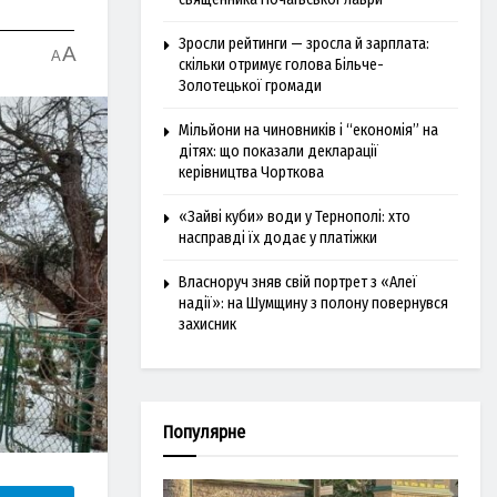
Зросли рейтинги — зросла й зарплата:
A
A
скільки отримує голова Більче-
Золотецької громади
Мільйони на чиновників і “економія” на
дітях: що показали декларації
керівництва Чорткова
«Зайві куби» води у Тернополі: хто
насправді їх додає у платіжки
Власноруч зняв свій портрет з «Алеї
надії»: на Шумщину з полону повернувся
захисник
Популярне