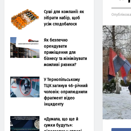
Суші для компанії: як
Опубліков
зібрати набір, щоб
усім сподобалося
Як безпечно
орендувати
приміщення для
бізнесу та мінімізувати
можливі ризики?
У Тернопільському
ТЦК загинув 46-річний
чоловік: оприлюднили
фрагмент відео
інциденту
«Думала, що ще й
сумки будуть»: