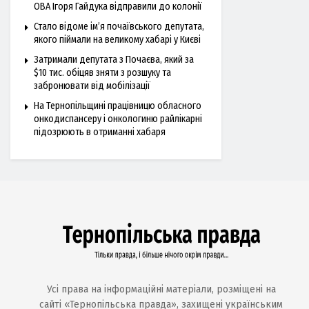
ОВА Ігоря Гайдука відправили до колонії
Стало відоме ім’я почаївського депутата,
якого піймали на великому хабарі у Києві
Затримали депутата з Почаєва, який за
$10 тис. обіцяв зняти з розшуку та
забронювати від мобілізації
На Тернопільщині працівницю обласного
онкодиспансеру і онкологиню райлікарні
підозрюють в отриманні хабаря
Усі права на інформаційні матеріали, розміщені на
сайті «Тернопільська правда», захищені українським