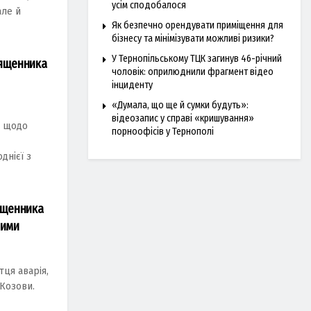
усім сподобалося
але й
Як безпечно орендувати приміщення для
бізнесу та мінімізувати можливі ризики?
У Тернопільському ТЦК загинув 46-річний
вященника
чоловік: оприлюднили фрагмент відео
інциденту
«Думала, що ще й сумки будуть»:
відеозапис у справі «кришування»
у щодо
порноофісів у Тернополі
днієї з
ященника
лими
тця aвapiя,
 Козови.