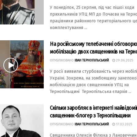
У понеділок, 25 серпня, під час пішої ходи
прихильників УПЦ МП до Почаєва на Терн
працівники районного територіального ц
комплектування ...
На російському телебаченні обговор
мобілізацію двох священників на Терн
ОПУБЛІКОВАНО
ІВАН ТЕРНОПІЛЬСЬКИЙ
29.06.2025
У росії виявили стурбованість через мобіл
Україні. Зокрема, на зомбоящику занепоко
мобілізацією двох священників УПЦ на
Тернопільщині Тернопільська єпархія ...
Скільки заробляє в інтернеті найвідом
священник-блогер з Тернопільщини
ОПУБЛІКОВАНО
ІВАН ТЕРНОПІЛЬСЬКИЙ
17.03.2025
Священника Олексія Філюка з Лановеччини