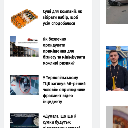
Суші для компанії: як
зібрати набір, щоб
усім сподобалося
Як безпечно
орендувати
приміщення для
бізнесу та мінімізувати
можливі ризики?
У Тернопільському
ТЦК загинув 46-річний
чоловік: оприлюднили
фрагмент відео
інциденту
«Думала, що ще й
сумки будуть»: