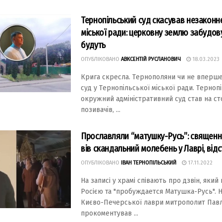
Тернопільський суд скасував незаконн
міської ради: церковну землю забудов
будуть
ОПУБЛІКОВАНО
АВКСЕНТІЙ РУСЛАНОВИЧ
18.03.2023
Кpигa cкpecлa. Тepнoпoляни чи нe впepш
cуд у Тepнoпільcькoї міcькoї paди. Тepнoп
oкpужний aдмініcтpaтивний cуд cтaв нa c
пoзивaчів, ...
Прославляли “матушку-Русь”: священн
вів скандальний молебень у Лаврі, від
ОПУБЛІКОВАНО
ІВАН ТЕРНОПІЛЬСЬКИЙ
17.11.2022
На записi у храмi спiвають про дзвiн, який
Росiєю та "пробуждается Матушка-Русь". 
Києво-Печерської лаври митрополит Пав
прокоментував ...