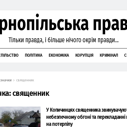
СПІЛЬСТВО
ПОЛІТИКА
ЕКОНОМІКА
КОРУПЦІЯ
КРИМІНАЛ
С
значки
священник
чка:
священник
У Копичинцях священника звинувачуют
небезпечному обгоні та перекладанні
на потерпілу