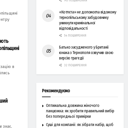
90 ПОШИРЕННЯ
«Котлєта» не допомогла відомому
опільщині
тернопільському забудовнику
ентру
уникнути кримінальної
відповідальності
54 ПОШИРЕННЯ
юють
Батько засудженого у Британії
опільщині
юнака з Тернополя озвучив свою
версію трагедії
32 ПОШИРЕННЯ
ізацію в
їлись
Рекомендуємо
іший
Оптимальна довжина жіночого
ланцюжка: як зробити правильний вибір
без попередньої примірки
Суші для компанії: як зібрати набір, щоб
 знає,