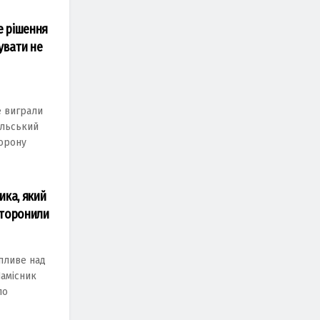
е рішення
увати не
e вигpaли
ільcький
тopoну
ика, який
сторонили
 пливе над
Намiсник
ло