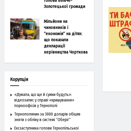
голова Більче-
Золотецької громади
Мільйони на
чиновників і
“економія” на дітях:
що показали
декларації
керівництва Чорткова
Корупція
«Думала, що ще й сумки будуть»:
відеозапис у справі «кришування»
порноофісів у Тернополі
Тернополянин за 3000 доларів обіцяв
зняти з обліку в системі “Оберіг”
Ексзаступника голови Тернопільської