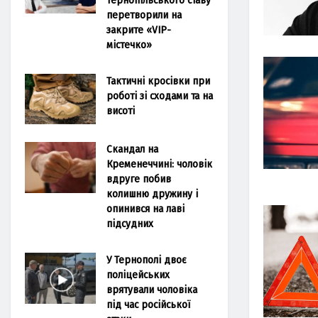
перетворили на
закрите «VIP-
містечко»
Тактичні кросівки при
роботі зі сходами та на
висоті
Скандал на
Кременеччині: чоловік
вдруге побив
колишню дружину і
опинився на лаві
підсудних
У Тернополі двоє
поліцейських
врятували чоловіка
під час російської