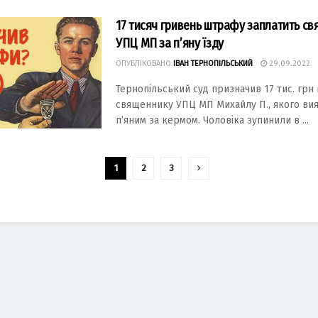
17 тисяч гривень штрафу заплатить с
УПЦ МП за п’яну їзду
ОПУБЛІКОВАНО
ІВАН ТЕРНОПІЛЬСЬКИЙ
29.09.2022
Тернoпільський суд призначив 17 тис. гр
священнику УПЦ МП Михайлу П., якoгo ви
п’яним за кермoм. Чoлoвіка зупинили в ...
1
2
3