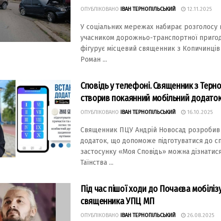
ОПУБЛІКОВАНО
ІВАН ТЕРНОПІЛЬСЬКИЙ
12.11.2025
У соціальних мережах набирає розголосу 
учасником дорожньо-транспортної пригод
фігурує місцевий священник з Копичинців
Роман ...
Сповідь у телефоні. Cвященник з Терн
створив покаянний мобільний додато
ОПУБЛІКОВАНО
ІВАН ТЕРНОПІЛЬСЬКИЙ
16.10.2025
Священник ПЦУ Андрій Новосад розробив
додаток, що допоможе підготуватися до спо
застосунку «Моя Сповідь» можна дізнатис
Таїнства ...
Під час пішої ходи до Почаєва мобіліз
священника УПЦ МП
ОПУБЛІКОВАНО
ІВАН ТЕРНОПІЛЬСЬКИЙ
26.08.2025