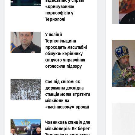
відеозапис у справі
«кришування»
порноофісів у
Тернополі
У поліції
Тернопільщини
проходять масштабні
обшуки: керівнику
слідчого управління
оголосили підозру
Соя під снігом: як
державна дослідна
станція могла втратити
мільйони на
«насіннєвому» врожаї
Човникова станція для
мільйонерів: Як берег
Тернопільського ставу