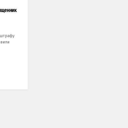
вященник
н штрафу
явили