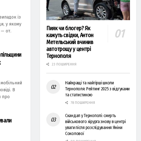
випадок із
и, у якому
Пияк чи блогер? Як
 — от.
кажуть свідки, Антон
Метельський вчинив
автотрощу у центрі
опільщини
Тернополя
к
23 ПОШИРЕННЯ
 мобільний
Найкращі та найгірші школи
Тернополя: Рейтинг 2025 з відгуками
віді. В
та статистикою
я про
78 ПОШИРЕННЯ
Скандал у Тернополі: смерть
ували
військового хірурга знову в центрі
уваги після розслідування Яніни
Соколової