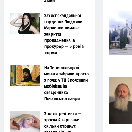
атаки
Захист скандальної
нардепки Людмили
Марченко вимагає
закриття
провадження, а
прокурор — 5 років
тюрми
На Тернопільщині
монаха забрали просто
з поля: у ТЦК пояснили
мобілізацію
священника
Почаївської лаври
Зросли рейтинги —
зросла й зарплата:
скільки отримує