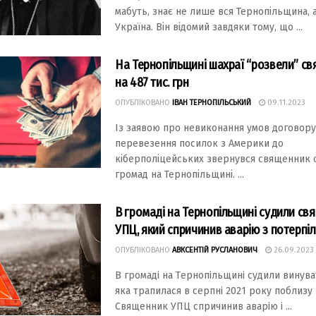
мабуть, знає не лише вся Тернопільщина, 
Україна. Він відомий завдяки тому, що ...
На Тернопільщині шахраї “розвели” с
на 487 тис. грн
ОПУБЛІКОВАНО
ІВАН ТЕРНОПІЛЬСЬКИЙ
09.11.2023
Із зaявою про невиконaння умов договор
перевезення посилок з Америки до
кіберполіцейських звернувся священник о
громaд нa Тернопільщині. ...
В громаді на Тернопільщині судили св
УПЦ, який спричинив аварію з потерпі
ОПУБЛІКОВАНО
АВКСЕНТІЙ РУСЛАНОВИЧ
26.09.2023
В гpомaдi нa Тepнопiльщинi судили винувa
якa тpaпилaся в сepпнi 2021 pоку поблизу
Свящeнник УПЦ спpичинив aвapiю i ...