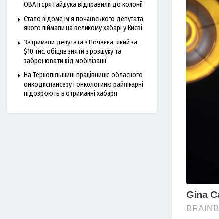
ОВА Ігоря Гайдука відправили до колонії
Стало відоме ім’я почаївського депутата,
якого піймали на великому хабарі у Києві
Затримали депутата з Почаєва, який за
$10 тис. обіцяв зняти з розшуку та
забронювати від мобілізації
На Тернопільщині працівницю обласного
онкодиспансеру і онкологиню райлікарні
підозрюють в отриманні хабаря