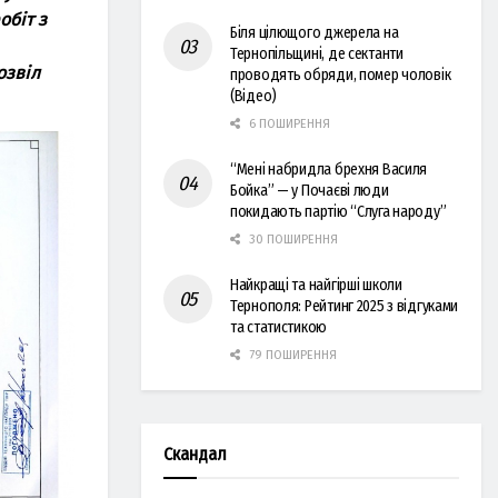
обіт з
Біля цілющого джерела на
Тернопільщині, де сектанти
озвіл
проводять обряди, помер чоловік
(Відео)
6 ПОШИРЕННЯ
“Мені набридла брехня Василя
Бойка” — у Почаєві люди
покидають партію “Слуга народу”
30 ПОШИРЕННЯ
Найкращі та найгірші школи
Тернополя: Рейтинг 2025 з відгуками
та статистикою
79 ПОШИРЕННЯ
Скандал