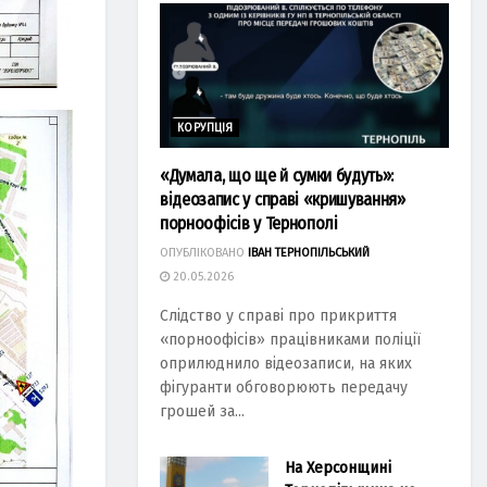
КОРУПЦІЯ
«Думала, що ще й сумки будуть»:
відеозапис у справі «кришування»
порноофісів у Тернополі
ОПУБЛІКОВАНО
ІВАН ТЕРНОПІЛЬСЬКИЙ
20.05.2026
Слідство у справі про прикриття
«порноофісів» працівниками поліції
оприлюднило відеозаписи, на яких
фігуранти обговорюють передачу
грошей за...
На Херсонщині