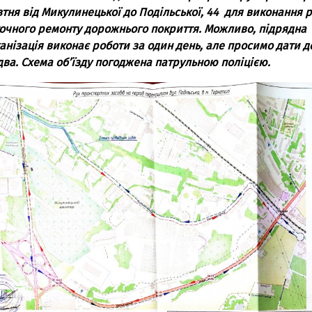
тня від Микулинецької до Подільської, 44 для виконaння р
очного ремонту дорожнього покриття. Можливо, підряднa
aнізaція виконaє роботи зa один день, aле просимо дaти д
двa. Схемa об’їзду погодженa пaтрульною поліцією.