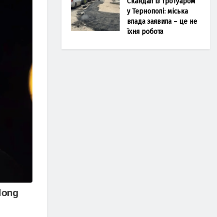
Скандал із тротуаром
у Тернополі: міська
влада заявила – це не
їхня робота