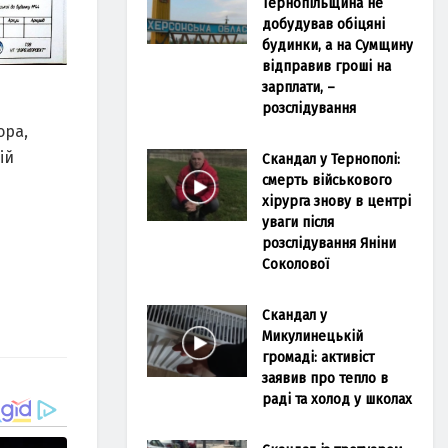
Тернопільщина не
добудував обіцяні
будинки, а на Сумщину
відправив гроші на
зарплати, –
розслідування
орa,
ій
Скандал у Тернополі:
смерть військового
хірурга знову в центрі
уваги після
розслідування Яніни
Соколової
Скандал у
Микулинецькій
громаді: активіст
заявив про тепло в
раді та холод у школах