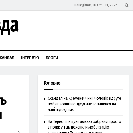
Понеділок, 10 Серпня, 2026
КАНДАЛ
ІНТЕРВ’Ю
БЛОГИ
Головне
ть
Скандал на Кременеччині: чоловік вдруге
побив колишню дружину і опинився на
я
лаві підсудних
На Тернопільщині монаха забрали просто
з поля: у ТЦК пояснили мобілізацію
священника Почаївської лаври