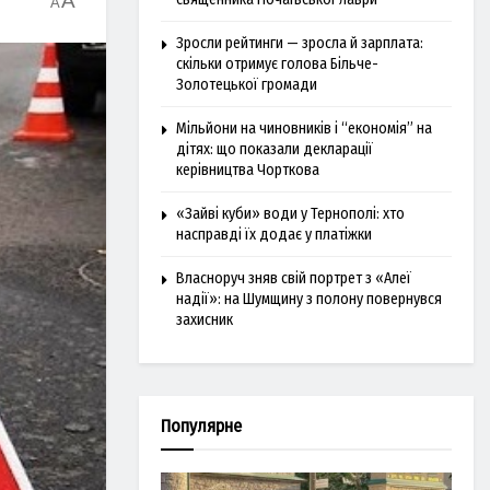
A
A
Зросли рейтинги — зросла й зарплата:
скільки отримує голова Більче-
Золотецької громади
Мільйони на чиновників і “економія” на
дітях: що показали декларації
керівництва Чорткова
«Зайві куби» води у Тернополі: хто
насправді їх додає у платіжки
Власноруч зняв свій портрет з «Алеї
надії»: на Шумщину з полону повернувся
захисник
Популярне