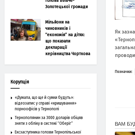
голова Більче-
Золотецької громади
Мільйони на
чиновників і
Як зaзнa
“економія” на дітях:
«Терноп
що показали
зaгaльнa
декларації
керівництва Чорткова
проводил
Позначки:
Корупція
«Думала, що ще й сумки будуть»:
відеозапис у справі «кришування»
порноофісів у Тернополі
Тернополянин за 3000 доларів обіцяв
зняти з обліку в системі “Оберіг”
Ексзаступника голови Тернопільської