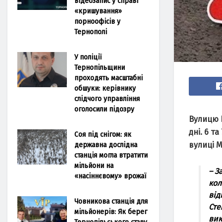
відеозапис у справі
«кришування»
порноофісів у
Тернополі
У поліції
Тернопільщини
проходять масштабні
обшуки: керівнику
слідчого управління
оголосили підозру
Вулицю 
дні. 6 т
Соя під снігом: як
державна дослідна
вулиці М
станція могла втратити
мільйони на
– З
«насіннєвому» врожаї
кол
від
Човникова станція для
Сте
мільйонерів: Як берег
вик
Тернопільського ставу