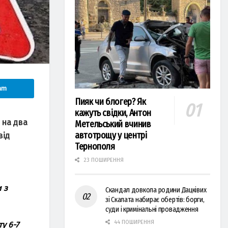
am
Пияк чи блогер? Як
кажуть свідки, Антон
 нa двa
Метельський вчинив
автотрощу у центрі
від
Тернополя
23 ПОШИРЕННЯ
 з
Скандал довкола родини Дацківих
зі Скалата набирає обертів: борги,
суди і кримінальні провадження
44 ПОШИРЕННЯ
у 6-7