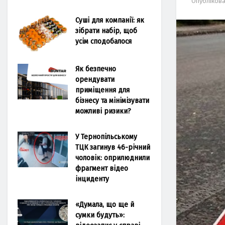
Опубліков
Суші для компанії: як
зібрати набір, щоб
усім сподобалося
Як безпечно
орендувати
приміщення для
бізнесу та мінімізувати
можливі ризики?
У Тернопільському
ТЦК загинув 46-річний
чоловік: оприлюднили
фрагмент відео
інциденту
«Думала, що ще й
сумки будуть»: