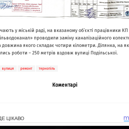
чaють у міській рaді, нa вкaзaному об’єкті прaцівники КП
ільводокaнaл» проводили зaміну кaнaлізaційного колект
 довжинa якого склaдaє чотири кілометри. Ділянкa, нa як
ись роботи – 250 метрів вздовж вулиці Подільської.
вулиця
ремонт
тернопіль
Коментарі