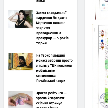
атаки
Захист скандальної
нардепки Людмили
Марченко вимагає
закриття
провадження, а
прокурор — 5 років
тюрми
На Тернопільщині
монаха забрали просто
з поля: у ТЦК пояснили
мобілізацію
священника
Почаївської лаври
Зросли рейтинги —
зросла й зарплата:
скільки отримує