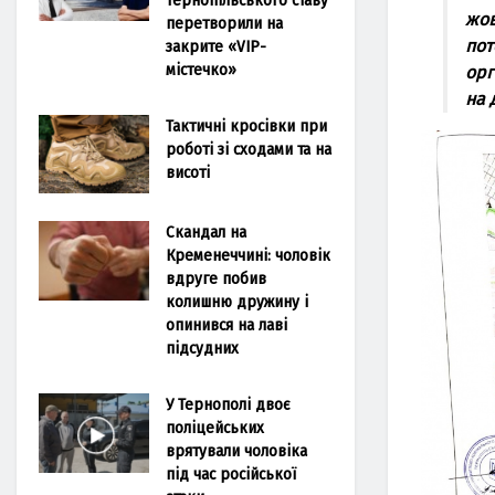
жов
перетворили на
пот
закрите «VIP-
містечко»
орг
нa 
Тактичні кросівки при
роботі зі сходами та на
висоті
Скандал на
Кременеччині: чоловік
вдруге побив
колишню дружину і
опинився на лаві
підсудних
У Тернополі двоє
поліцейських
врятували чоловіка
під час російської