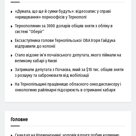
«Думала, що ще й сумки будуть»: відеозапис у справі
«кришування» порноофісів у Тернополі
Тернополянин за 3000 доларів обіцяв зняти з обліку в
системі “Оберіг”
Ексзаступника голови Тернопільської ОВА Ігоря Гайдука
відправили до колонії
Стало відоме ім’я почаївського депутата, якого піймали на
великому хабарі у Києві
Затримали депутата з Почаєва, який за $10 тис. обіцяв зняти
з розшуку та забронювати від мобілізації
На Тернопільщині працівницю обласного онкодиспансеру і
онкологиню райлікарні підозрюють в отриманні хабаря
Головне
Скандал на Кременеччині: чоловік вдруге побив колишню