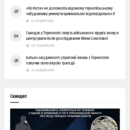
«Котлєта» не допомогла відомому тернопільському
забудовнику уникнути кримінальної відповідальності
54 ПОШИРЕННЯ
Скандал у Тернополі: смерть військового хірурга знову в
центрі уваги після розслідування Яніни Соколової
90 ПОШИРЕННЯ
Батько засудженого у Британії юнака з Тернополя
озвучив свою версію трагедії
32 ПОШИРЕННЯ
Скандал