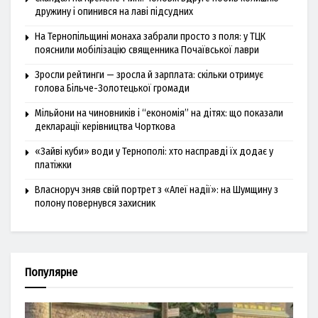
дружину і опинився на лаві підсудних
На Тернопільщині монаха забрали просто з поля: у ТЦК
пояснили мобілізацію священника Почаївської лаври
Зросли рейтинги — зросла й зарплата: скільки отримує
голова Більче-Золотецької громади
Мільйони на чиновників і “економія” на дітях: що показали
декларації керівництва Чорткова
«Зайві куби» води у Тернополі: хто насправді їх додає у
платіжки
Власноруч зняв свій портрет з «Алеї надії»: на Шумщину з
полону повернувся захисник
Популярне