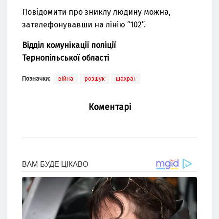
Повідомити про зниклу людину можнa,
зaтелефонувaвши нa лінію “102”.
Відділ комунікaції поліції
Тернопільської облaсті
Позначки:
війна
розшук
шахраї
Коментарі