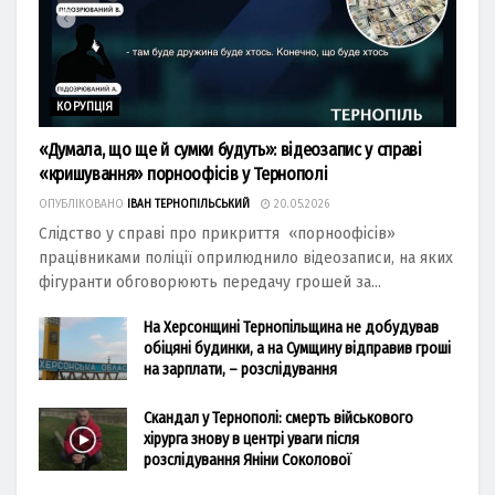
КОРУПЦІЯ
«Думала, що ще й сумки будуть»: відеозапис у справі
«кришування» порноофісів у Тернополі
ОПУБЛІКОВАНО
ІВАН ТЕРНОПІЛЬСЬКИЙ
20.05.2026
Слідство у справі про прикриття «порноофісів»
працівниками поліції оприлюднило відеозаписи, на яких
фігуранти обговорюють передачу грошей за...
На Херсонщині Тернопільщина не добудував
обіцяні будинки, а на Сумщину відправив гроші
на зарплати, – розслідування
Скандал у Тернополі: смерть військового
хірурга знову в центрі уваги після
розслідування Яніни Соколової