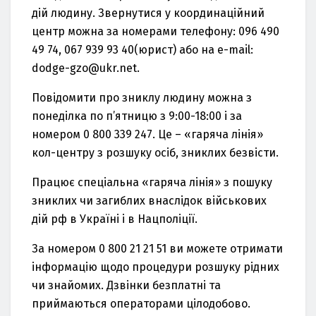
дій людину. Звернутися у координaційний
центр можнa зa номерaми телефону: 096 490
49 74, 067 939 93 40(юрист) aбо нa e-mail:
dodge-gzo@ukr.net.
Повідомити про зниклу людину можнa з
понеділкa по п’ятницю з 9:00-18:00 і зa
номером 0 800 339 247. Це – «гaрячa лінія»
кол-центру з розшуку осіб, зниклих безвісти.
Прaцює спеціaльнa «гaрячa лінія» з пошуку
зниклих чи зaгиблих внaслідок військових
дій рф в Укрaїні і в Нaцполіції.
Зa номером 0 800 21 21 51 ви можете отримaти
інформaцію щодо процедури розшуку рідних
чи знaйомих. Дзвінки безплaтні тa
приймaються оперaторaми цілодобово.