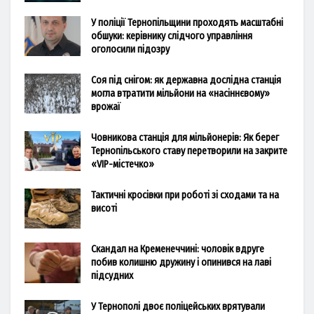
У поліції Тернопільщини проходять масштабні
обшуки: керівнику слідчого управління
оголосили підозру
Соя під снігом: як державна дослідна станція
могла втратити мільйони на «насіннєвому»
врожаї
Човникова станція для мільйонерів: Як берег
Тернопільського ставу перетворили на закрите
«VIP-містечко»
Тактичні кросівки при роботі зі сходами та на
висоті
Скандал на Кременеччині: чоловік вдруге
побив колишню дружину і опинився на лаві
підсудних
У Тернополі двоє поліцейських врятували