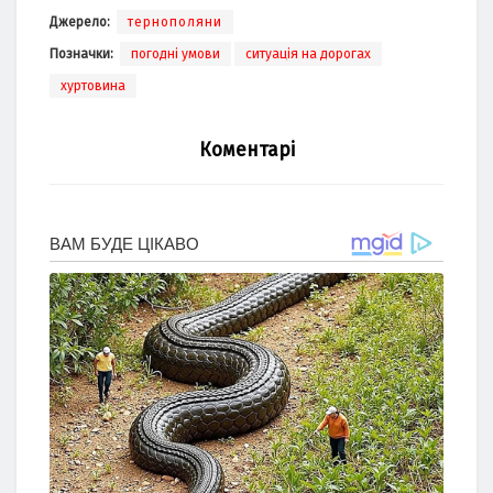
Джерело:
тернополяни
Позначки:
погодні умови
ситуація на дорогах
хуртовина
Коментарі