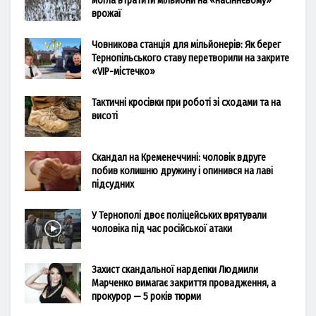
могла втратити мільйони на «насіннєвому»
врожаї
Човникова станція для мільйонерів: Як берег
Тернопільського ставу перетворили на закрите
«VIP-містечко»
Тактичні кросівки при роботі зі сходами та на
висоті
Скандал на Кременеччині: чоловік вдруге
побив колишню дружину і опинився на лаві
підсудних
У Тернополі двоє поліцейських врятували
чоловіка під час російської атаки
Захист скандальної нардепки Людмили
Марченко вимагає закриття провадження, а
прокурор — 5 років тюрми