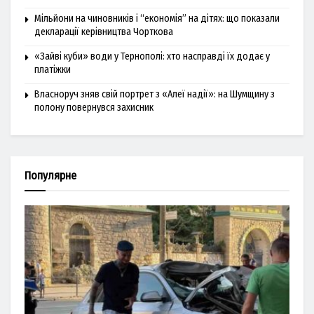
Мільйони на чиновників і “економія” на дітях: що показали
декларації керівництва Чорткова
«Зайві куби» води у Тернополі: хто насправді їх додає у
платіжки
Власноруч зняв свій портрет з «Алеї надії»: на Шумщину з
полону повернувся захисник
Популярне