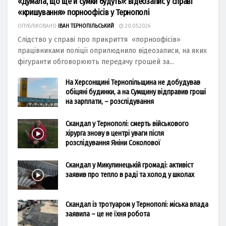
«Думала, що ще й сумки будуть»: відеозапис у справі
«кришування» порноофісів у Тернополі
ОПУБЛІКОВАНО
ІВАН ТЕРНОПІЛЬСЬКИЙ
20.05.2026
Слідство у справі про прикриття «порноофісів»
працівниками поліції оприлюднило відеозаписи, на яких
фігуранти обговорюють передачу грошей за...
На Херсонщині Тернопільщина не добудував
обіцяні будинки, а на Сумщину відправив гроші
на зарплати, – розслідування
Скандал у Тернополі: смерть військового
хірурга знову в центрі уваги після
розслідування Яніни Соколової
Скандал у Микулинецькій громаді: активіст
заявив про тепло в раді та холод у школах
Скандал із тротуаром у Тернополі: міська влада
заявила – це не їхня робота