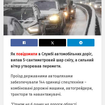
Як
повідомили
в Службі автомобільних доріг,
випав 5-сантиметровий шар снігу, а сильний
вітер утворював перемети.
Проїзд державними автошляхами
забезпечували 144 одиниці спецтехніки –
комбіновані дорожні машини, автогрейдери,
трактори та навантажувачі.
“Станом на 6 ранку на дороги області