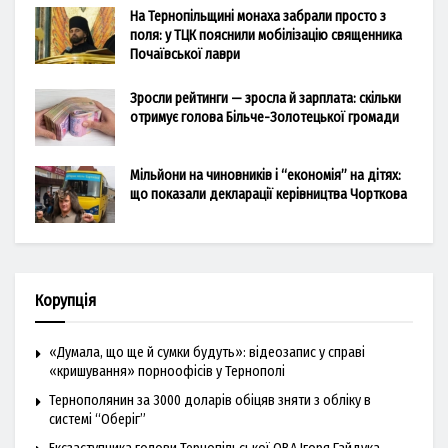
На Тернопільщині монаха забрали просто з
поля: у ТЦК пояснили мобілізацію священника
Почаївської лаври
Зросли рейтинги — зросла й зарплата: скільки
отримує голова Більче-Золотецької громади
Мільйони на чиновників і “економія” на дітях:
що показали декларації керівництва Чорткова
Корупція
«Думала, що ще й сумки будуть»: відеозапис у справі
«кришування» порноофісів у Тернополі
Тернополянин за 3000 доларів обіцяв зняти з обліку в
системі “Оберіг”