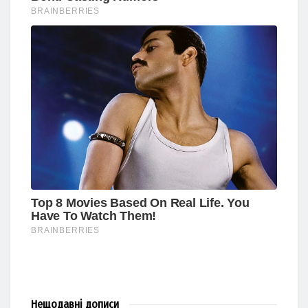
Нещодавні
дописи