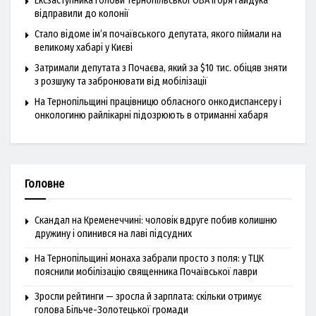
Ексзаступника голови Тернопільської ОВА Ігоря Гайдука
відправили до колонії
Стало відоме ім’я почаївського депутата, якого піймали на
великому хабарі у Києві
Затримали депутата з Почаєва, який за $10 тис. обіцяв зняти
з розшуку та забронювати від мобілізації
На Тернопільщині працівницю обласного онкодиспансеру і
онкологиню райлікарні підозрюють в отриманні хабаря
Головне
Скандал на Кременеччині: чоловік вдруге побив колишню
дружину і опинився на лаві підсудних
На Тернопільщині монаха забрали просто з поля: у ТЦК
пояснили мобілізацію священника Почаївської лаври
Зросли рейтинги — зросла й зарплата: скільки отримує
голова Більче-Золотецької громади