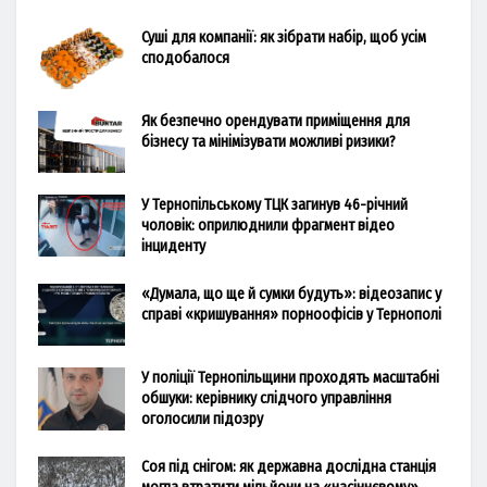
Суші для компанії: як зібрати набір, щоб усім
сподобалося
Як безпечно орендувати приміщення для
бізнесу та мінімізувати можливі ризики?
У Тернопільському ТЦК загинув 46-річний
чоловік: оприлюднили фрагмент відео
інциденту
«Думала, що ще й сумки будуть»: відеозапис у
справі «кришування» порноофісів у Тернополі
У поліції Тернопільщини проходять масштабні
обшуки: керівнику слідчого управління
оголосили підозру
Соя під снігом: як державна дослідна станція