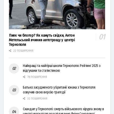
Пияк чи блогер? Як кажуть свідки, Антон
Метельський вчинив автотрощу у центрі
Тернополя
22 ПОШИРЕННЯ
Найкращі та найгірші школи Тернополя: Рейтинг 2025 з
відгуками та статистикою
78 ПОШИРЕННЯ
Батько засудженого у Британії юнака з Тернополя
озвучив свою версію трагедії
32 ПОШИРЕННЯ
Скандал у Тернополі: смерть військового хірурга знову в
центрі уваги після розслідування Яніни Соколової