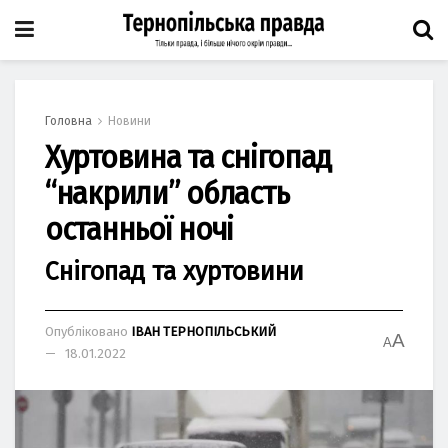
Головна
Новини
Хуртовина та снігопад
“накрили” область
останньої ночі
Снігопад та хуртовини
Опубліковано
ІВАН ТЕРНОПІЛЬСЬКИЙ
A
A
18.01.2022