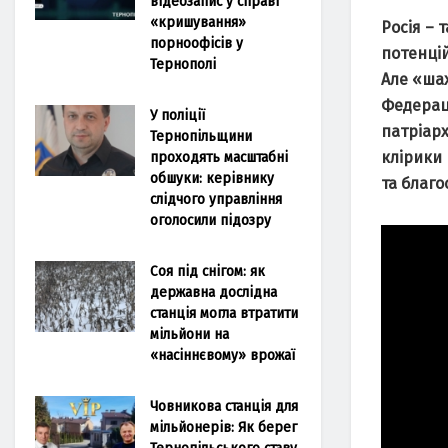
відеозапис у справі
«кришування»
Росія – 
порноофісів у
потенцій
Тернополі
Але «ша
Федераці
У поліції
патріарх
Тернопільщини
проходять масштабні
клірики
обшуки: керівнику
та благо
слідчого управління
оголосили підозру
Соя під снігом: як
державна дослідна
станція могла втратити
мільйони на
«насіннєвому» врожаї
Човникова станція для
мільйонерів: Як берег
Тернопільського ставу