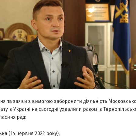
ня та заяви з вимогою заборонити діяльність Московськ
ату в Україні на сьогодні ухвалили разом із Тернопільсь
ласних рад:
ька (14 червня 2022 року),