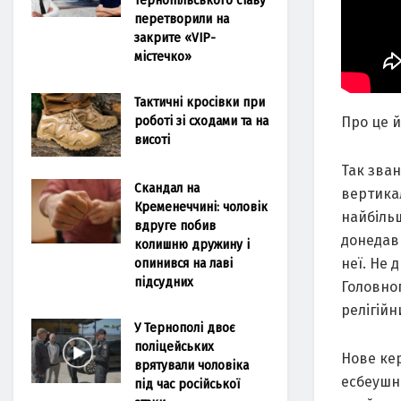
перетворили на
закрите «VIP-
містечко»
Тактичні кросівки при
роботі зі сходами та на
Про це 
висоті
Так зва
Скандал на
вертикал
Кременеччині: чоловік
найбільш
вдруге побив
донедав
колишню дружину і
опинився на лаві
неї. Не 
підсудних
Головног
релігійн
У Тернополі двоє
поліцейських
Нове ке
врятували чоловіка
есбеушн
під час російської