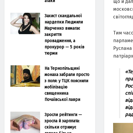
атаки
що й дал
московсь
Захист скандальної
світогля
нардепки Людмили
Марченко вимагає
Тим часо
закриття
парламе
провадження, а
прокурор — 5 років
Руслана
тюрми
патріарх
На Тернопільщині
«Те
монаха забрали просто
пра
з поля: у ТЦК пояснили
Рос
мобілізацію
спі
священника
Почаївської лаври
від
від
рад
Зросли рейтинги —
зросла й зарплата:
скільки отримує