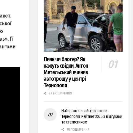
акет.
ської
го
ь». Її
пантами
Пияк чи блогер? Як
кажуть свідки, Антон
Метельський вчинив
автотрощу у центрі
Тернополя
22 ПОШИРЕННЯ
Найкращі та найгірші школи
Тернополя: Рейтинг 2025 з відгуками
та статистикою
78 ПОШИРЕННЯ