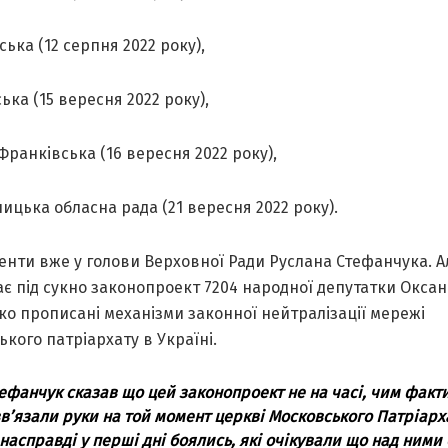
ська (12 серпня 2022 року),
ька (15 вересня 2022 року),
Франківська (16 вересня 2022 року),
ицька обласна рада (21 вересня 2022 року).
енти вже у голови Верховної Ради Руслана Стефанчука. Ал
ає під сукно законопроект 7204 народної депутатки Окса
тко прописані механізми законної нейтралізації мережі
кого патріархату в Україні.
ефанчук сказав що цей законопроект не на часі, чим факт
в’язали руки на той момент церкві Московського Патріарх
 насправді у перші дні боялись, які очікували що над ними