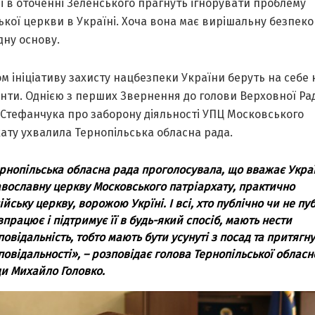
і в оточенні Зеленського прагнуть ігнорувати проблему
кої церкви в Україні. Хоча вона має вирішальну безпеко
дну основу.
м ініціативу захисту нацбезпеки України беруть на себе 
нти. Однією з перших Звернення до голови Верховної Ра
 Стефанчука про заборону діяльності УПЦ Московського
ату ухвалила Тернопільська обласна рада.
рнопільська обласна рада проголосувала, що вважає Укра
вославну церкву Московського патріархату, практично
ійську церкву, ворожою Укрїні. І всі, хто публічно чи не пу
впрацює і підтримує її в будь-який спосіб, мають нести
повідальність, тобто мають бути усунуті з посад та притягну
повідальності»
, – розповідає голова Тернопільської обласн
и Михайло Головко.