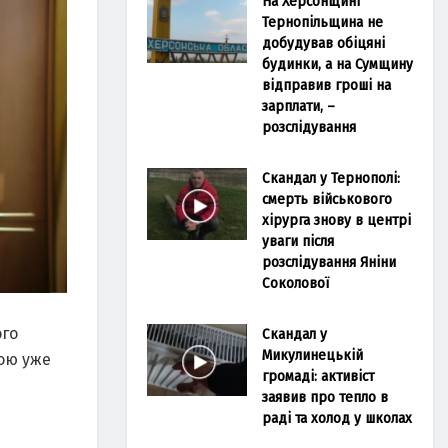
На Херсонщині
Тернопільщина не
добудував обіцяні
будинки, а на Сумщину
відправив гроші на
зарплати, –
розслідування
Скандал у Тернополі:
смерть військового
хірурга знову в центрі
уваги після
розслідування Яніни
Соколової
ого
Скандал у
Микулинецькій
кою уже
громаді: активіст
заявив про тепло в
раді та холод у школах