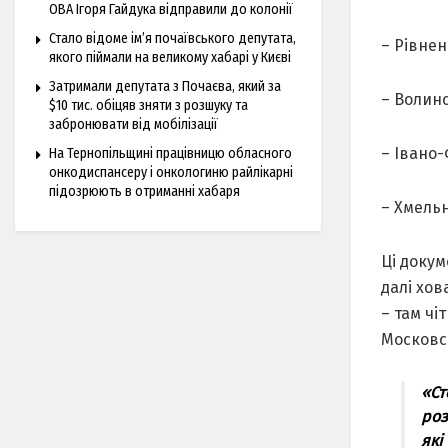
ОВА Ігоря Гайдука відправили до колонії
Стало відоме ім’я почаївського депутата,
– Рівнен
якого піймали на великому хабарі у Києві
Затримали депутата з Почаєва, який за
– Волинс
$10 тис. обіцяв зняти з розшуку та
забронювати від мобілізації
– Івано-
На Тернопільщині працівницю обласного
онкодиспансеру і онкологиню райлікарні
підозрюють в отриманні хабаря
– Хмельн
Ці докум
далі хов
– там чі
Московсь
«Ст
роз
які