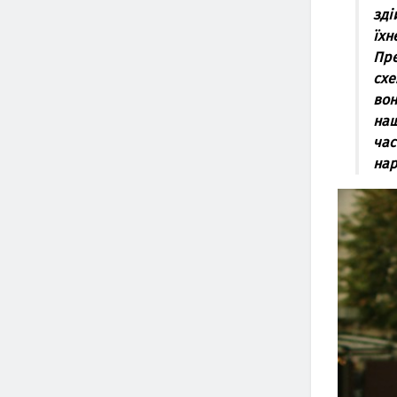
зді
їхн
Пре
схе
вон
наш
час
нар