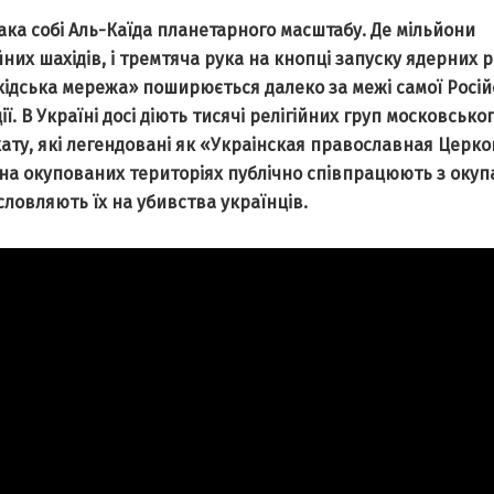
така собі Аль-Каїда планетарного масштабу. Де мільйони
них шахідів, і тремтяча рука на кнопці запуску ядерних р
хідська мережа» поширюється далеко за межі самої Росій
ї. В Україні досі діють тисячі релігійних груп московсько
ату, які легендовані як «Украінская православная Церков
 на окупованих територіях публічно співпрацюють з оку
словляють їх на убивства українців.