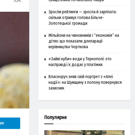
A
A
Зросли рейтинги — зросла й зарплата:
скільки отримує голова Більче-
Золотецької громади
Мільйони на чиновників і “економія” на
дітях: що показали декларації
керівництва Чорткова
«Зайві куби» води у Тернополі: хто
насправді їх додає у платіжки
Власноруч зняв свій портрет з «Алеї
надії»: на Шумщину з полону повернувся
захисник
Популярне
am