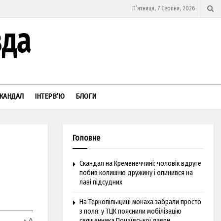
П’ятниця, 7 Серпня, 2026
КАНДАЛ
ІНТЕРВ’Ю
БЛОГИ
Головне
Скандал на Кременеччині: чоловік вдруге
побив колишню дружину і опинився на
лаві підсудних
На Тернопільщині монаха забрали просто
з поля: у ТЦК пояснили мобілізацію
священника Почаївської лаври