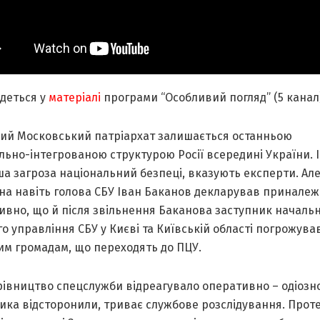
йдеться у
матеріалі
програми “Особливий погляд” (5 канал)
ний Московський патріархат залишається останньою
ьно-інтегрованою структурою Росії всередині України. І
а загроза національний безпеці, вказують експерти. Ал
на навіть голова СБУ Іван Баканов декларував приналеж
дивно, що й після звільнення Баканова заступник началь
о управління СБУ у Києві та Київській області погрожува
им громадам, що переходять до ПЦУ.
рівництво спецслужби відреагувало оперативно – одіозн
ика відсторонили, триває службове розслідування. Проте