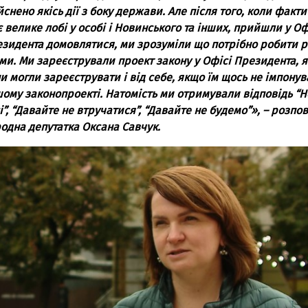
йснено якісь дії з боку держави. Але після того, коли факт
є велике лобі у особі і Новинського та інших, прийшли у Оф
зидента домовлятися, ми зрозуміли що потрібно робити р
ми. Ми зареєстрували проект закону у Офісі Президента, 
и могли зареєструвати і від себе, якщо їм щось не імпонув
ому законопроекті. Натомість ми отримували відповідь “Н
і”, “Давайте не втручатися”, “Давайте не будемо”»
, – розпо
одна депутатка Оксана Савчук.