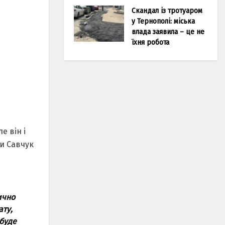
Скандал із тротуаром
у Тернополі: міська
влада заявила – це не
їхня робота
е він і
ни Савчук
ично
ату,
 буде