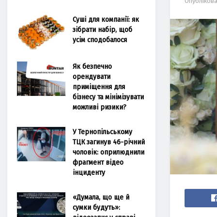
Опубліков
Суші для компанії: як
зібрати набір, щоб
усім сподобалося
Як безпечно
орендувати
приміщення для
бізнесу та мінімізувати
можливі ризики?
У Тернопільському
ТЦК загинув 46-річний
чоловік: оприлюднили
фрагмент відео
інциденту
«Думала, що ще й
сумки будуть»: