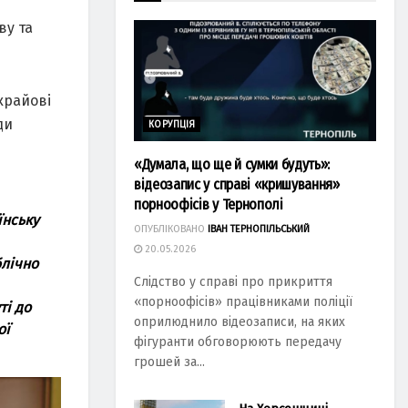
ву та
крайові
ди
КОРУПЦІЯ
«Думала, що ще й сумки будуть»:
відеозапис у справі «кришування»
порноофісів у Тернополі
їнську
ОПУБЛІКОВАНО
ІВАН ТЕРНОПІЛЬСЬКИЙ
20.05.2026
блічно
Слідство у справі про прикриття
«порноофісів» працівниками поліції
ті до
оприлюднило відеозаписи, на яких
ої
фігуранти обговорюють передачу
грошей за...