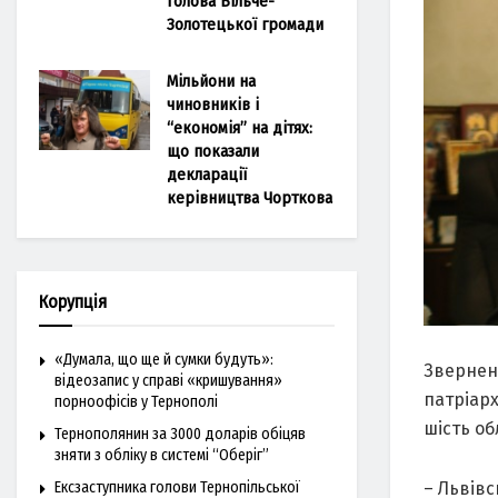
голова Більче-
Золотецької громади
Мільйони на
чиновників і
“економія” на дітях:
що показали
декларації
керівництва Чорткова
Корупція
«Думала, що ще й сумки будуть»:
Звернен
відеозапис у справі «кришування»
патріарх
порноофісів у Тернополі
шість об
Тернополянин за 3000 доларів обіцяв
зняти з обліку в системі “Оберіг”
Ексзаступника голови Тернопільської
– Львівс