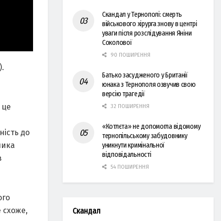
Скандал у Тернополі: смерть
військового хірурга знову в центрі
уваги після розслідування Яніни
Соколової
90 ПОШИРЕННЯ
.
Батько засудженого у Британії
юнака з Тернополя озвучив свою
версію трагедії
 це
32 ПОШИРЕННЯ
е
«Котлєта» не допомогла відомому
ність до
тернопільському забудовнику
ника
уникнути кримінальної
відповідальності
в
54 ПОШИРЕННЯ
ого
 схоже,
Скандал