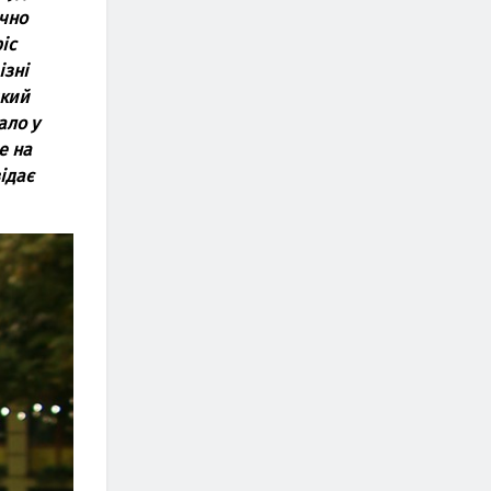
ично
іс
ізні
який
ало у
е на
відає