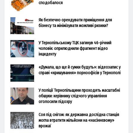
сподобалося
Як безпечно орендувати приміщення для
бізнесу та мінімізувати можливі ризики?
У Тернопільському ТЦК загинув 46-річний
чоловік: оприлюднили фрагмент відео
інциденту
«Думала, що ще й сумки будуть»: відеозапис у
справі «кришування» порноофісів у Тернополі
У поліції Тернопільщини проходять масштабні
обшуки: керівнику слідчого управління
оголосили підозру
Соя під снігом: як державна дослідна станція
могла втратити мільйони на «насіннєвому»
врожаї