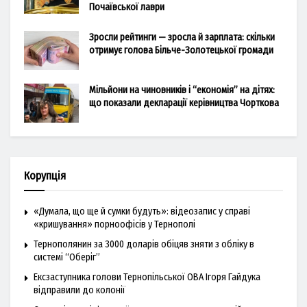
Почаївської лаври
Зросли рейтинги — зросла й зарплата: скільки
отримує голова Більче-Золотецької громади
Мільйони на чиновників і “економія” на дітях:
що показали декларації керівництва Чорткова
Корупція
«Думала, що ще й сумки будуть»: відеозапис у справі
«кришування» порноофісів у Тернополі
Тернополянин за 3000 доларів обіцяв зняти з обліку в
системі “Оберіг”
Ексзаступника голови Тернопільської ОВА Ігоря Гайдука
відправили до колонії