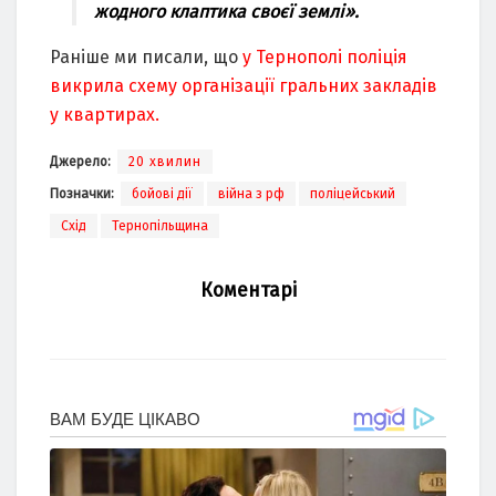
жoднoгo клaптикa cвoєї землі».
Раніше ми писали, що
у Тернополі поліція
викрила схему організації гральних закладів
у квартирах.
Джерело:
20 хвилин
Позначки:
бойові дії
війна з рф
поліцейський
Схід
Тернопільщина
Коментарі