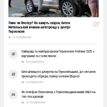
Пияк чи блогер? Як кажуть свідки, Антон
Метельський вчинив автотрощу у центрі
Тернополя
23 ПОШИРЕННЯ
Найкращі та найгірші школи Тернополя: Рейтинг 2025 з
відгуками та статистикою
78 ПОШИРЕННЯ
Біля цілющого джерела на Тернопільщині, де сектанти
проводять обряди, помер чоловік (Відео)
6 ПОШИРЕННЯ
Як телефон бізнесмена з Тернопільщини вивів НАБУ на
топ-посадовців
113 ПОШИРЕННЯ