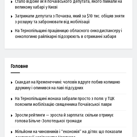
Стало відоме ім’я почаївського депутата, якого піймали на
великому хабарі у Києві
Затримали депутата з Почаєва, який за $10 тис. обіцяв зняти
з розшуку та забронювати від мобілізації
На Тернопільщині працівницю обласного онкодиспансеру і
онкологиню райлікарні підозрюють в отриманні хабаря
Головне
Скандал на Кременеччині: чоловік вдруге побив колишню
дружину і опинився на лаві підсудних
На Тернопільщині монаха забрали просто з поля: у ТЦК
пояснили мобілізацію священника Почаївської лаври
Зросли рейтинги — зросла й зарплата: скільки отримує
голова Більче-Золотецької громади
Мільйони на чиновників і “економія” на дітях: що показали