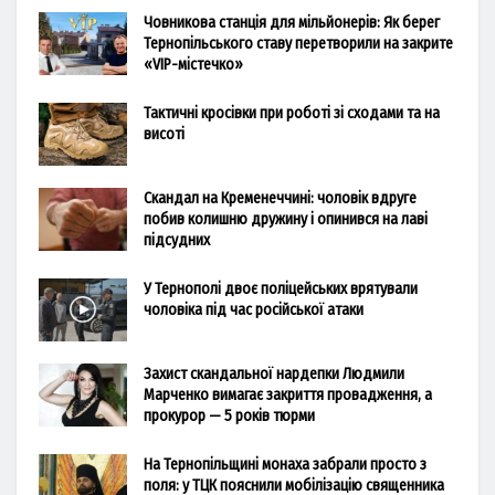
Човникова станція для мільйонерів: Як берег
Тернопільського ставу перетворили на закрите
«VIP-містечко»
Тактичні кросівки при роботі зі сходами та на
висоті
Скандал на Кременеччині: чоловік вдруге
побив колишню дружину і опинився на лаві
підсудних
У Тернополі двоє поліцейських врятували
чоловіка під час російської атаки
Захист скандальної нардепки Людмили
Марченко вимагає закриття провадження, а
прокурор — 5 років тюрми
На Тернопільщині монаха забрали просто з
поля: у ТЦК пояснили мобілізацію священника