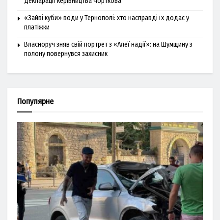
декларації керівництва Чорткова
«Зайві куби» води у Тернополі: хто насправді їх додає у
платіжки
Власноруч зняв свій портрет з «Алеї надії»: на Шумщину з
полону повернувся захисник
Популярне