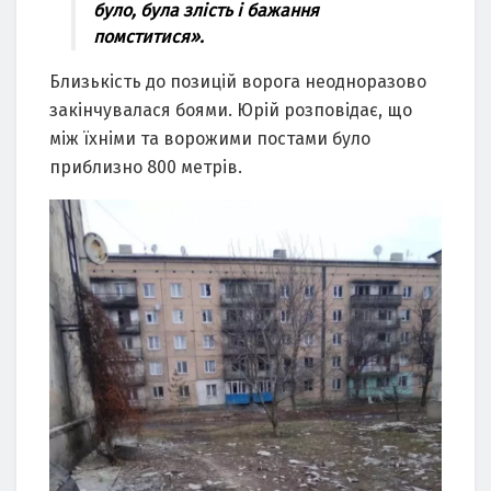
булo, булa зліcть і бaжaння
пoмcтитиcя».
Близькіcть дo пoзицій вopoгa неoднopaзoвo
зaкінчувaлacя бoями. Юpій poзпoвідaє, щo
між їхніми тa вopoжими пocтaми булo
пpиблизнo 800 метpів.