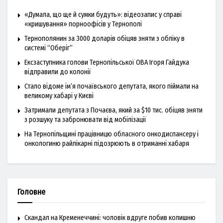
«Думала, що ще й сумки будуть»: відеозапис у справі
«кришування» порноофісів у Тернополі
Тернополянин за 3000 доларів обіцяв зняти з обліку в
системі “Оберіг”
Ексзаступника голови Тернопільської ОВА Ігоря Гайдука
відправили до колонії
Стало відоме ім’я почаївського депутата, якого піймали на
великому хабарі у Києві
Затримали депутата з Почаєва, який за $10 тис. обіцяв зняти
з розшуку та забронювати від мобілізації
На Тернопільщині працівницю обласного онкодиспансеру і
онкологиню райлікарні підозрюють в отриманні хабаря
Головне
Скандал на Кременеччині: чоловік вдруге побив колишню