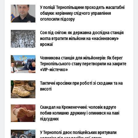
У поліції Тернопільщини проходять масштабні
обшуки: керівнику слідчого управління
оголосили підозру
Соя під снігом: як державна дослідна станція
могла втратити мільйони на «насіннєвому»
врожаї
Човникова станція для мільйонерів: Як берег
Тернопільського ставу перетворили на закрите
«VIP-містечко»
Тактичні кросівки при роботі зі сходами та на
висоті
Скандал на Кременеччині: чоловік вдруге
побив колишню дружину і опинився на лаві
підсудних
У Тернополі двоє поліцейських врятували