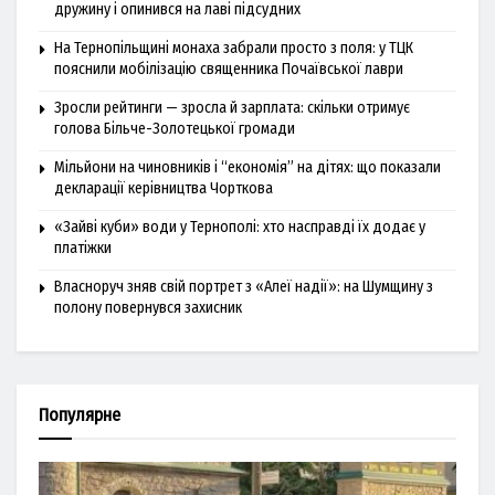
дружину і опинився на лаві підсудних
На Тернопільщині монаха забрали просто з поля: у ТЦК
пояснили мобілізацію священника Почаївської лаври
Зросли рейтинги — зросла й зарплата: скільки отримує
голова Більче-Золотецької громади
Мільйони на чиновників і “економія” на дітях: що показали
декларації керівництва Чорткова
«Зайві куби» води у Тернополі: хто насправді їх додає у
платіжки
Власноруч зняв свій портрет з «Алеї надії»: на Шумщину з
полону повернувся захисник
Популярне