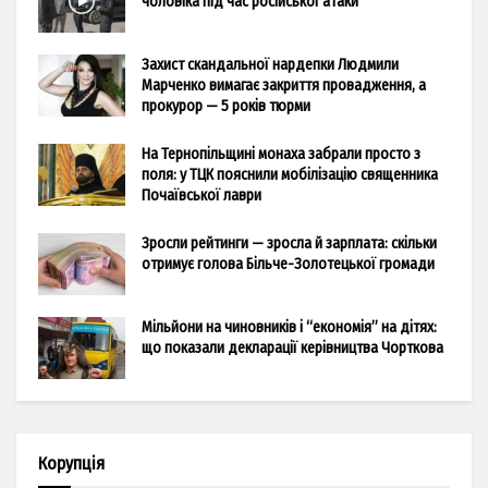
чоловіка під час російської атаки
Захист скандальної нардепки Людмили
Марченко вимагає закриття провадження, а
прокурор — 5 років тюрми
На Тернопільщині монаха забрали просто з
поля: у ТЦК пояснили мобілізацію священника
Почаївської лаври
Зросли рейтинги — зросла й зарплата: скільки
отримує голова Більче-Золотецької громади
Мільйони на чиновників і “економія” на дітях:
що показали декларації керівництва Чорткова
Корупція