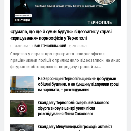
КОРУПЦІЯ
«Думала, що ще й сумки будуть»: відеозапис у справі
«кришування» порноофісів у Тернополі
ОПУБЛІКОВАНО
ІВАН ТЕРНОПІЛЬСЬКИЙ
20.05.2026
Слідство у справі про прикриття «порноофісів»
працівниками поліції оприлюднило відеозаписи, на яких
фігуранти обговорюють передачу грошей за...
На Херсонщині Тернопільщина не добудував
обіцяні будинки, а на Сумщину відправив гроші
на зарплати, – розслідування
Скандал у Тернополі: смерть військового
хірурга знову в центрі уваги після
розслідування Яніни Соколової
Скандал у Микулинецькій громаді: активіст