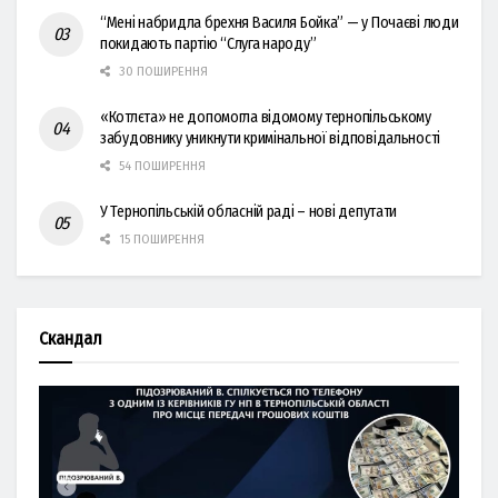
“Мені набридла брехня Василя Бойка” — у Почаєві люди
покидають партію “Слуга народу”
30 ПОШИРЕННЯ
«Котлєта» не допомогла відомому тернопільському
забудовнику уникнути кримінальної відповідальності
54 ПОШИРЕННЯ
У Тернопільській обласній раді – нові депутати
15 ПОШИРЕННЯ
Скандал