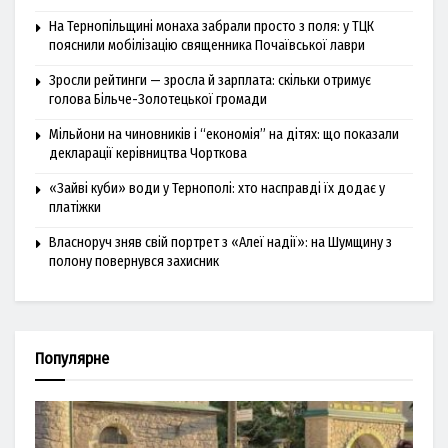
На Тернопільщині монаха забрали просто з поля: у ТЦК
пояснили мобілізацію священника Почаївської лаври
Зросли рейтинги — зросла й зарплата: скільки отримує
голова Більче-Золотецької громади
Мільйони на чиновників і “економія” на дітях: що показали
декларації керівництва Чорткова
«Зайві куби» води у Тернополі: хто насправді їх додає у
платіжки
Власноруч зняв свій портрет з «Алеї надії»: на Шумщину з
полону повернувся захисник
Популярне