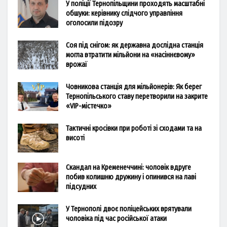
У поліції Тернопільщини проходять масштабні
обшуки: керівнику слідчого управління
оголосили підозру
Соя під снігом: як державна дослідна станція
могла втратити мільйони на «насіннєвому»
врожаї
Човникова станція для мільйонерів: Як берег
Тернопільського ставу перетворили на закрите
«VIP-містечко»
Тактичні кросівки при роботі зі сходами та на
висоті
Скандал на Кременеччині: чоловік вдруге
побив колишню дружину і опинився на лаві
підсудних
У Тернополі двоє поліцейських врятували
чоловіка під час російської атаки