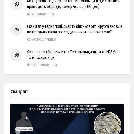
Біля цілющого джерела на Тернопільщині, де сектанти
проводять обряди, помер чоловік (Відео)
6 ПОШИРЕННЯ
Скандал у Тернополі: смерть військового хірурга знову в
центрі уваги після розслідування Яніни Соколової
90 ПОШИРЕННЯ
Як телефон бізнесмена з Тернопільщини вивів НАБУ на
топ-посадовців
113 ПОШИРЕННЯ
Скандал