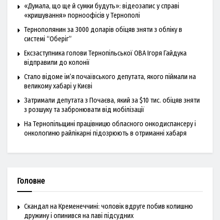
«Думала, що ще й сумки будуть»: відеозапис у справі
«кришування» порноофісів у Тернополі
Тернополянин за 3000 доларів обіцяв зняти з обліку в
системі “Оберіг”
Ексзаступника голови Тернопільської ОВА Ігоря Гайдука
відправили до колонії
Стало відоме ім’я почаївського депутата, якого піймали на
великому хабарі у Києві
Затримали депутата з Почаєва, який за $10 тис. обіцяв зняти
з розшуку та забронювати від мобілізації
На Тернопільщині працівницю обласного онкодиспансеру і
онкологиню райлікарні підозрюють в отриманні хабаря
Головне
Скандал на Кременеччині: чоловік вдруге побив колишню
дружину і опинився на лаві підсудних