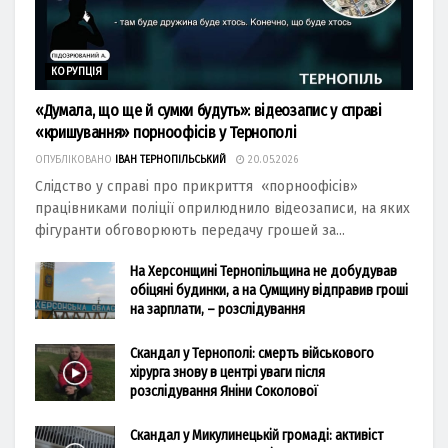
КОРУПЦІЯ
«Думала, що ще й сумки будуть»: відеозапис у справі
«кришування» порноофісів у Тернополі
ОПУБЛІКОВАНО
ІВАН ТЕРНОПІЛЬСЬКИЙ
20.05.2026
Слідство у справі про прикриття «порноофісів»
працівниками поліції оприлюднило відеозаписи, на яких
фігуранти обговорюють передачу грошей за...
На Херсонщині Тернопільщина не добудував
обіцяні будинки, а на Сумщину відправив гроші
на зарплати, – розслідування
Скандал у Тернополі: смерть військового
хірурга знову в центрі уваги після
розслідування Яніни Соколової
Скандал у Микулинецькій громаді: активіст