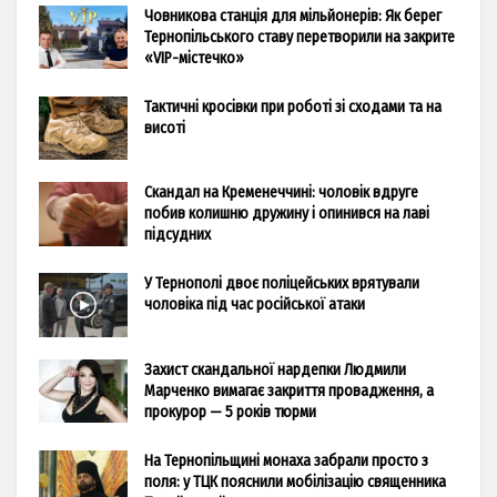
Човникова станція для мільйонерів: Як берег
Тернопільського ставу перетворили на закрите
«VIP-містечко»
Тактичні кросівки при роботі зі сходами та на
висоті
Скандал на Кременеччині: чоловік вдруге
побив колишню дружину і опинився на лаві
підсудних
У Тернополі двоє поліцейських врятували
чоловіка під час російської атаки
Захист скандальної нардепки Людмили
Марченко вимагає закриття провадження, а
прокурор — 5 років тюрми
На Тернопільщині монаха забрали просто з
поля: у ТЦК пояснили мобілізацію священника