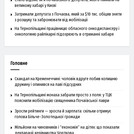
великому хабарі у Києві
Затримали депутата з Почаєва, який за $10 тис. обіцяв зняти
з розшуку та забронювати від мобілізації
На Тернопільщині працівницю обласного онкодиспансеру і
онкологиню райлікарні підозрюють в отриманні хабаря
Головне
Скандал на Кременеччині: чоловік вдруге побив колишню
дружину і опинився на лаві підсудних
На Тернопільщині монаха забрали просто з поля: у ТЦК
пояснили мобілізацію священника Почаївської лаври
Зросли рейтинги — зросла й зарплата: скільки отримує
голова Більче-Золотецької громади
Мільйони на чиновників і “економія” на дітях: що показали
декларації керівництва Чорткова