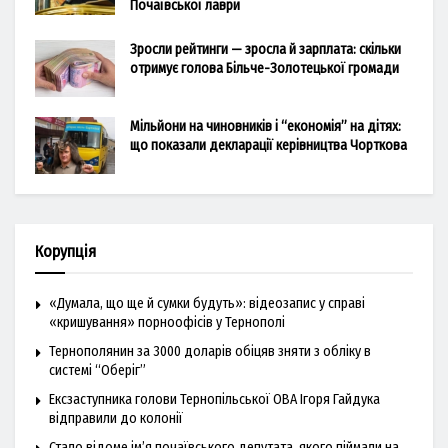
Почаївської лаври
Зросли рейтинги — зросла й зарплата: скільки
отримує голова Більче-Золотецької громади
Мільйони на чиновників і “економія” на дітях:
що показали декларації керівництва Чорткова
Корупція
«Думала, що ще й сумки будуть»: відеозапис у справі
«кришування» порноофісів у Тернополі
Тернополянин за 3000 доларів обіцяв зняти з обліку в
системі “Оберіг”
Ексзаступника голови Тернопільської ОВА Ігоря Гайдука
відправили до колонії
Стало відоме ім’я почаївського депутата, якого піймали на