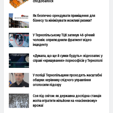
сподобалося
Як безпечно орендувати приміщення для
бізнесу та мінімізувати можливі ризики?
У Тернопільському ТЦК загинув 46-річний
чоловік: оприлюднили фрагмент відео
інциденту
«Думала, що ще й сумки будуть»: відеозапис у
справі «кришування» порноофісів у Тернополі
У поліції Тернопільщини проходять масштабні
обшуки: керівнику слідчого управління
оголосили підозру
Соя під снігом: як державна дослідна станція
могла втратити мільйони на «насіннєвому»
врожаї