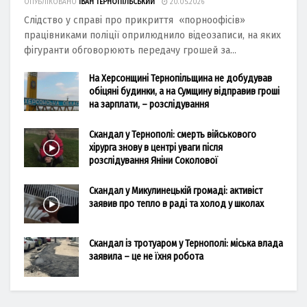
ОПУБЛІКОВАНО
ІВАН ТЕРНОПІЛЬСЬКИЙ
20.05.2026
Слідство у справі про прикриття «порноофісів»
працівниками поліції оприлюднило відеозаписи, на яких
фігуранти обговорюють передачу грошей за...
На Херсонщині Тернопільщина не добудував
обіцяні будинки, а на Сумщину відправив гроші
на зарплати, – розслідування
Скандал у Тернополі: смерть військового
хірурга знову в центрі уваги після
розслідування Яніни Соколової
Скандал у Микулинецькій громаді: активіст
заявив про тепло в раді та холод у школах
Скандал із тротуаром у Тернополі: міська влада
заявила – це не їхня робота