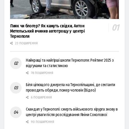
Пияк чи блогер? Як кажуть свідки, Антон
Метельський вчинив автотрощу у центрі
Тернополя
23 ПОШИРЕННЯ
Найкращі та найгірші школи Тернополя: Рейтинг 2025 з
відгуками та статистикою
78 ПОШИРЕННЯ
Біля цілющого джерела на Тернопільщині, де сектанти
проводять обряди, помер чоловік (Відео)
6 ПОШИРЕННЯ
Скандал у Тернополі: смерть військового хірурга знову в
центрі уваги після розслідування Яніни Соколової
90 ПОШИРЕННЯ