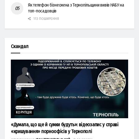
Як телефон бізнесмена з Тернопільщини вивів НАБУ на
топ-посадовців
113 ПОШИРЕННЯ
Скандал
КОРУПЦІЯ
«Думала, що ще й сумки будуть»: відеозапис у справі
«кришування» порноофісів у Тернополі