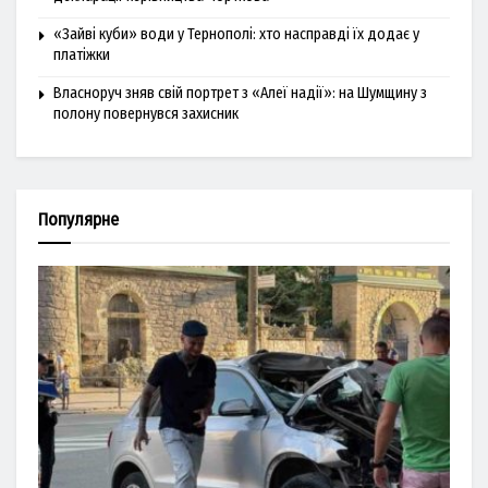
«Зайві куби» води у Тернополі: хто насправді їх додає у
платіжки
Власноруч зняв свій портрет з «Алеї надії»: на Шумщину з
полону повернувся захисник
Популярне