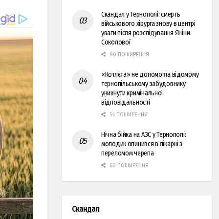
Скандал у Тернополі: смерть
військового хірурга знову в центрі
уваги після розслідування Яніни
Соколової
90 ПОШИРЕННЯ
«Котлєта» не допомогла відомому
тернопільському забудовнику
уникнути кримінальної
відповідальності
54 ПОШИРЕННЯ
Нічна бійка на АЗС у Тернополі:
молодик опинився в лікарні з
переломом черепа
60 ПОШИРЕННЯ
Скандал