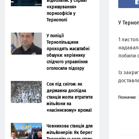
відеозапис у справі
«кришування»
порноофісів у
Тернополі
У Терноп
У поліції
1 листоп
Тернопільщини
надавала
проходять масштабні
обшуки: керівнику
побили 
слідчого управління
оголосили підозру
Із закри
доставл
Соя під снігом: як
державна дослідна
станція могла втратити
Позначки:
мільйони на
«насіннєвому» врожаї
Човникова станція для
мільйонерів: Як берег
Тернопільського ставу