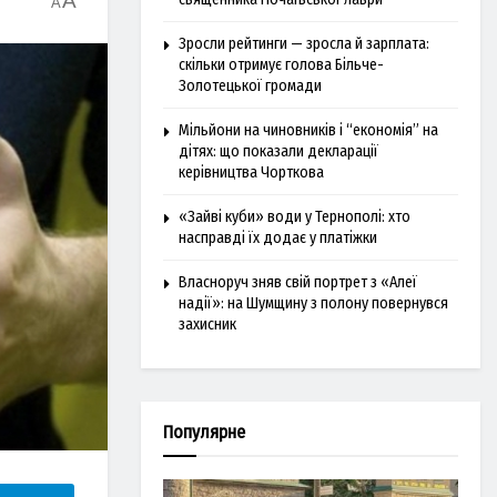
A
A
Зросли рейтинги — зросла й зарплата:
скільки отримує голова Більче-
Золотецької громади
Мільйони на чиновників і “економія” на
дітях: що показали декларації
керівництва Чорткова
«Зайві куби» води у Тернополі: хто
насправді їх додає у платіжки
Власноруч зняв свій портрет з «Алеї
надії»: на Шумщину з полону повернувся
захисник
Популярне