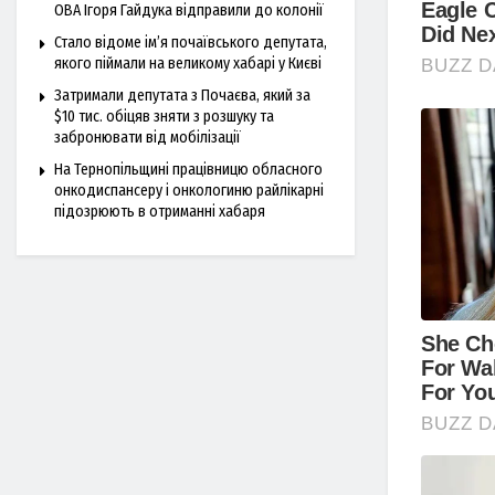
ОВА Ігоря Гайдука відправили до колонії
Стало відоме ім’я почаївського депутата,
якого піймали на великому хабарі у Києві
Затримали депутата з Почаєва, який за
$10 тис. обіцяв зняти з розшуку та
забронювати від мобілізації
На Тернопільщині працівницю обласного
онкодиспансеру і онкологиню райлікарні
підозрюють в отриманні хабаря