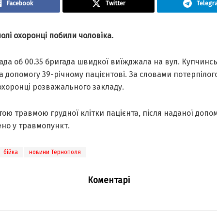
Facebook
Twitter
Telegr
олі охоронці побили чоловіка.
ада об 00.35 бригада швидкої виїжджала на вул. Купчинсь
 допомогу 39-річному пацієнтові. За словами потерпілого
охоронці розважального закладу.
тою травмою грудної клітки пацієнта, після наданої допо
ено у травмопункт.
бійка
новини Тернополя
Коментарі