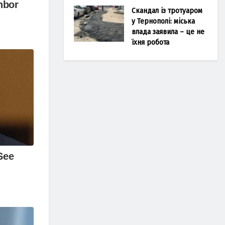
Скандал із тротуаром
у Тернополі: міська
влада заявила – це не
їхня робота