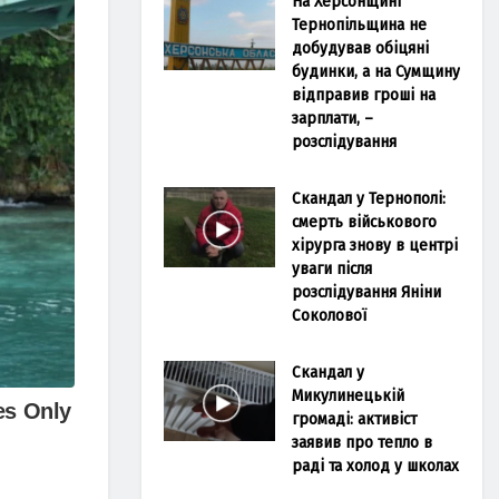
На Херсонщині
Тернопільщина не
добудував обіцяні
будинки, а на Сумщину
відправив гроші на
зарплати, –
розслідування
Скандал у Тернополі:
смерть військового
хірурга знову в центрі
уваги після
розслідування Яніни
Соколової
Скандал у
Микулинецькій
громаді: активіст
заявив про тепло в
раді та холод у школах