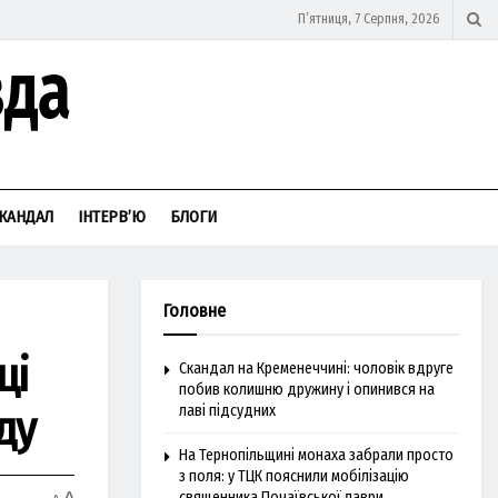
П’ятниця, 7 Серпня, 2026
КАНДАЛ
ІНТЕРВ’Ю
БЛОГИ
Головне
ці
Скандал на Кременеччині: чоловік вдруге
побив колишню дружину і опинився на
ду
лаві підсудних
На Тернопільщині монаха забрали просто
з поля: у ТЦК пояснили мобілізацію
священника Почаївської лаври