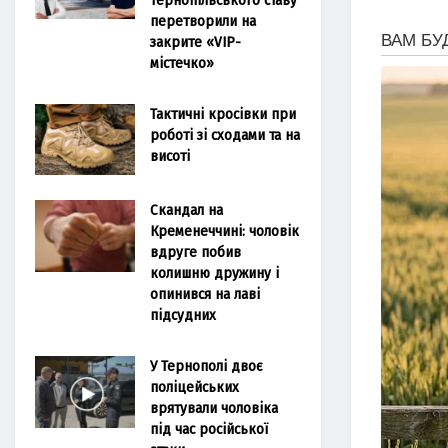
перетворили на
закрите «VIP-
містечко»
Тактичні кросівки при
роботі зі сходами та на
висоті
Скандал на
Кременеччині: чоловік
вдруге побив
колишню дружину і
опинився на лаві
підсудних
У Тернополі двоє
поліцейських
врятували чоловіка
під час російської