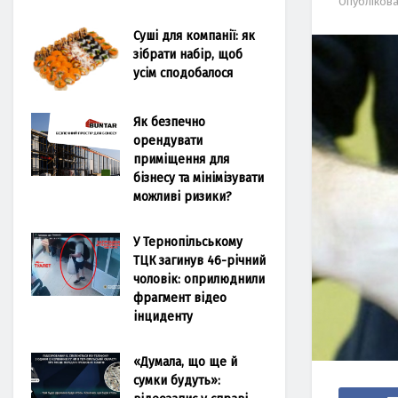
Опубліков
Суші для компанії: як
зібрати набір, щоб
усім сподобалося
Як безпечно
орендувати
приміщення для
бізнесу та мінімізувати
можливі ризики?
У Тернопільському
ТЦК загинув 46-річний
чоловік: оприлюднили
фрагмент відео
інциденту
«Думала, що ще й
сумки будуть»: