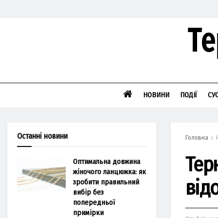
НОВИНИ
ПОДІЇ
СУ
Останні новини
Головна
Тер
Оптимальна довжина
жіночого ланцюжка: як
від
зробити правильний
вибір без
попередньої
примірки