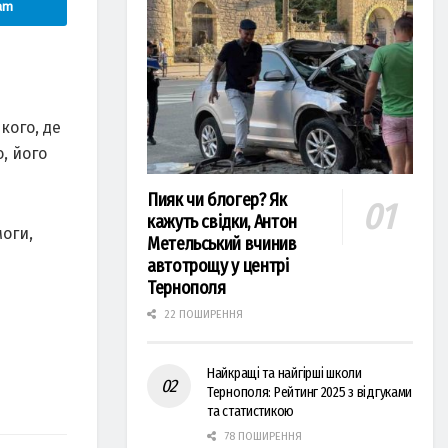
am
кого, де
, його
Пияк чи блогер? Як
кажуть свідки, Антон
моги,
Метельський вчинив
автотрощу у центрі
Тернополя
22 ПОШИРЕННЯ
Найкращі та найгірші школи
Тернополя: Рейтинг 2025 з відгуками
та статистикою
78 ПОШИРЕННЯ