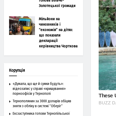
голова Більче-
Золотецької громади
Мільйони на
чиновників і
“економія” на дітях:
що показали
декларації
керівництва Чорткова
Корупція
«Думала, що ще й сумки будуть»:
відеозапис у справі «кришування»
порноофісів у Тернополі
Тернополянин за 3000 доларів обіцяв
зняти з обліку в системі “Оберіг”
Ексзаступника голови Тернопільської