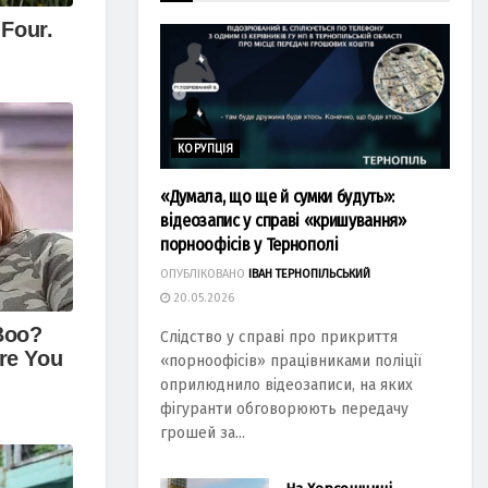
КОРУПЦІЯ
«Думала, що ще й сумки будуть»:
відеозапис у справі «кришування»
порноофісів у Тернополі
ОПУБЛІКОВАНО
ІВАН ТЕРНОПІЛЬСЬКИЙ
20.05.2026
Слідство у справі про прикриття
«порноофісів» працівниками поліції
оприлюднило відеозаписи, на яких
фігуранти обговорюють передачу
грошей за...