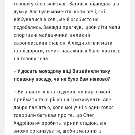
голови у сільській раді. Вагався, відкидав цю
думку. Але були моменти, коли речі, які
відбувалися в селі, мені особисто не
подобались. Завжди прагнув, щоби діти мали
спортивні майданчики, великий
європейський стадіон. А люди хотіли мати
гарні дороги, тому я наважився балотуватись
на голову села.
–
У досить молодому віці Ви зайняли таку
поважну посаду, чи не було Вам ніяково?
– Ви знаєте, я довго думав, чи варто мені
приймати таке рішення і ризикувати. Але
добре пам’ятаю, коли мої учні в один голос
говорили батькам про те, що Олег
Андрійович зробить гарний стадіон, він
зможе організувати, щоби змагання з