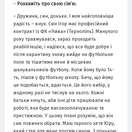
–
Розкажіть про свою сім’ю.
– Дружина, син, донька. І моя найголовніша
радість – внук. Син Ігор має професійний
контракт із ФК «Нива» (Тернопіль). Минулого
року травмувався, зараз проходить
реабілітацію, і надіюся, що все буде добре і
після карантину знову вийде на футбольне
поле та тішитиме мене й місцевих
шанувальників футболу. Коли йому було 14-
ть, пішов у футбольну школу. Бачу, що йому
це подобається, вдається. Це його вибір, у
жодному разі не тиснув на нього. Кожні
батьки хочуть, аби їхні діти працювали на
роботі, яка буде високооплачуваною та
престижною. У цьому плані розумію, що він
сам повинен обрати. Маю гарного зятя Юру,
який став для мене другим сином. З донькою