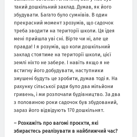
такий дошкільний заклад. Думав, як його
збудувати. Багато було сумнівів. В один
прекрасний момент зрозумів, що садочок
треба зводити на території школи. Ця ідея
мені прийшла уві сні. Вірте чи ні, але це
правда! І я розумів, що коли дошкільний
заклад стоятиме на території школи, цієї
землі ніхто не забере. І навіть якщо я не
встигну його добудувати, наступники
змушені будуть це зробити, думав тоді я. На
рахунку сільської ради було два мільйони
гривень, і ми розпочали будівництво. За два
з половиною роки садочок був збудований,
зараз його відвідують 170 дошкільнят.
– Розкажіть про вагомі проєкти, які
збираєтесь реалізувати в найближчий час?