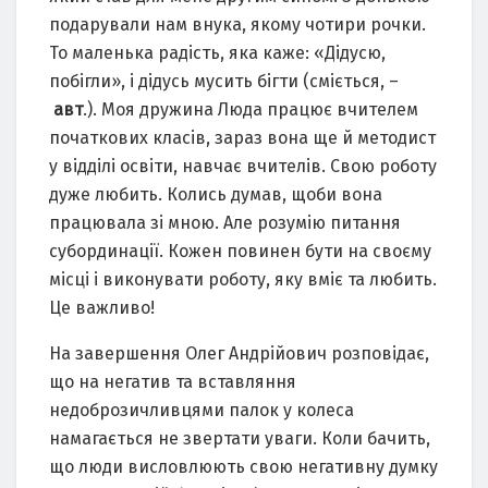
подарували нам внука, якому чотири рочки.
То маленька радість, яка каже: «Дідусю,
побігли», і дідусь мусить бігти (сміється, –
авт
.). Моя дружина Люда працює вчителем
початкових класів, зараз вона ще й методист
у відділі освіти, навчає вчителів. Свою роботу
дуже любить. Колись думав, щоби вона
працювала зі мною. Але розумію питання
субординації. Кожен повинен бути на своєму
місці і виконувати роботу, яку вміє та любить.
Це важливо!
На завершення Олег Андрійович розповідає,
що на негатив та вставляння
недоброзичливцями палок у колеса
намагається не звертати уваги. Коли бачить,
що люди висловлюють свою негативну думку