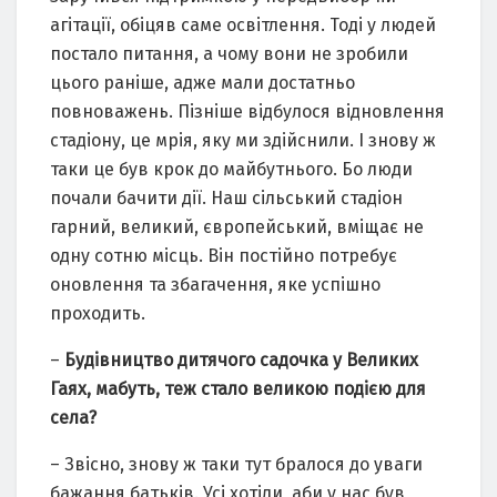
агітації, обіцяв саме освітлення. Тоді у людей
постало питання, а чому вони не зробили
цього раніше, адже мали достатньо
повноважень. Пізніше відбулося відновлення
стадіону, це мрія, яку ми здійснили. І знову ж
таки це був крок до майбутнього. Бо люди
почали бачити дії. Наш сільський стадіон
гарний, великий, європейський, вміщає не
одну сотню місць. Він постійно потребує
оновлення та збагачення, яке успішно
проходить.
–
Будівництво дитячого садочка у Великих
Гаях, мабуть, теж стало великою подією для
села?
– Звісно, знову ж таки тут бралося до уваги
бажання батьків. Усі хотіли, аби у нас був