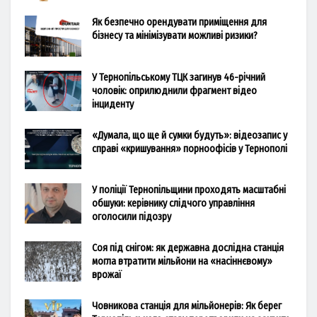
Як безпечно орендувати приміщення для
бізнесу та мінімізувати можливі ризики?
У Тернопільському ТЦК загинув 46-річний
чоловік: оприлюднили фрагмент відео
інциденту
«Думала, що ще й сумки будуть»: відеозапис у
справі «кришування» порноофісів у Тернополі
У поліції Тернопільщини проходять масштабні
обшуки: керівнику слідчого управління
оголосили підозру
Соя під снігом: як державна дослідна станція
могла втратити мільйони на «насіннєвому»
врожаї
Човникова станція для мільйонерів: Як берег