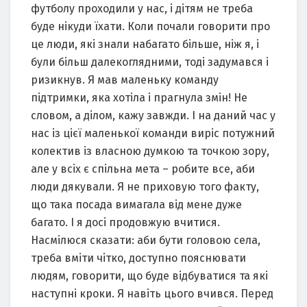
футболу проходили у нас, і дітям не треба
буде нікуди їхати. Коли почали говорити про
це люди, які знали набагато більше, ніж я, і
були більш далекоглядними, тоді задумався і
ризикнув. Я мав маленьку команду
підтримки, яка хотіла і прагнула змін! Не
словом, а ділом, кажу завжди. І на даний час у
нас із цієї маленької команди виріс потужний
колектив із власною думкою та точкою зору,
але у всіх є спільна мета – робите все, аби
люди дякували. Я не приховую того факту,
що така посада вимагала від мене дуже
багато. І я досі продовжую вчитися.
Насмілюся сказати: аби бути головою села,
треба вміти чітко, доступно пояснювати
людям, говорити, що буде відбуватися та які
наступні кроки. Я навіть цього вчився. Перед