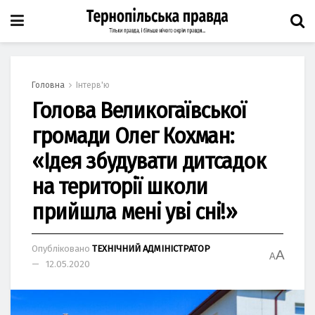
Головна
Інтерв'ю
Голова Великогаївської
громади Олег Кохман:
«Ідея збудувати дитсадок
на території школи
прийшла мені уві сні!»
Опубліковано
ТЕХНІЧНИЙ АДМІНІСТРАТОР
A
A
12.05.2020