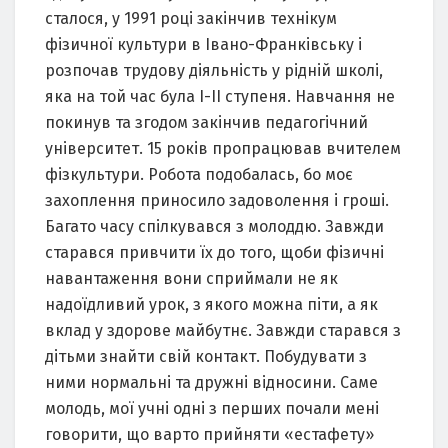
сталося, у 1991 році закінчив технікум
фізичної культури в Івано-Франківську і
розпочав трудову діяльність у рідній школі,
яка на той час була І-ІІ ступеня. Навчання не
покинув та згодом закінчив педагогічний
університет. 15 років пропрацював вчителем
фізкультури. Робота подобалась, бо моє
захоплення приносило задоволення і гроші.
Багато часу спілкувався з молоддю. Завжди
старався привчити їх до того, щоби фізичні
навантаження вони сприймали не як
надоїдливий урок, з якого можна піти, а як
вклад у здорове майбутнє. Завжди старався з
дітьми знайти свій контакт. Побудувати з
ними нормальні та дружні відносини. Саме
молодь, мої учні одні з перших почали мені
говорити, що варто прийняти «естафету»