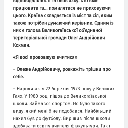
відповідальності та обов’язку. Хто вміє
працювати та… помилятися не приховуючи
цього. Країна складається із міст та сіл, яким
також потрібен думаючий керівник. Одним із
них є голова Великогаївської об’єднаної
територіальної громади Олег Андрійович
Кохман.
«Я досі продовжую вчитися»
–
Олеже Андрійовичу, розкажіть трішки про
себе.
– Народився я 22 березня 1973 року у Великих
Гаях. У 1980 році пішов до Великогаївської
школи. Займався спортом. Не було такого
виду, який мені б не подобався. Найбільший
нахил був до футболу. Вирішив після школи
здобувати освіту вчителя фізкультури. Так і