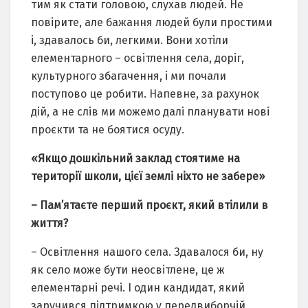
тим як стати головою, слухав людей. Не
повірите, але бажання людей були простими
і, здавалось би, легкими. Вони хотіли
елементарного – освітлення села, доріг,
культурного збагачення, і ми почали
поступово це робити. Напевне, за рахунок
дій, а не слів ми можемо далі планувати нові
проєкти та не боятися осуду.
«Якщо дошкільний заклад стоятиме на
території школи, цієї землі ніхто не забере»
– Пам’ятаєте перший проєкт, який втілили в
життя?
– Освітлення нашого села. Здавалося би, ну
як село може бути неосвітлене, це ж
елементарні речі. І один кандидат, який
заручився підтримкою у передвиборчій