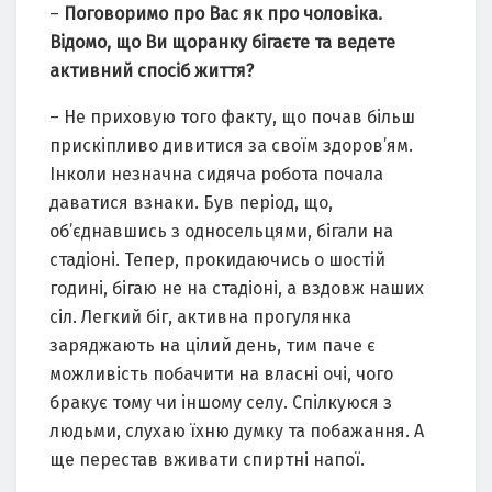
–
Поговоримо про Вас як про чоловіка.
Відомо, що Ви щоранку бігаєте та ведете
активний спосіб життя?
– Не приховую того факту, що почав більш
прискіпливо дивитися за своїм здоров’ям.
Інколи незначна сидяча робота почала
даватися взнаки. Був період, що,
об’єднавшись з односельцями, бігали на
стадіоні. Тепер, прокидаючись о шостій
годині, бігаю не на стадіоні, а вздовж наших
сіл. Легкий біг, активна прогулянка
заряджають на цілий день, тим паче є
можливість побачити на власні очі, чого
бракує тому чи іншому селу. Спілкуюся з
людьми, слухаю їхню думку та побажання. А
ще перестав вживати спиртні напої.