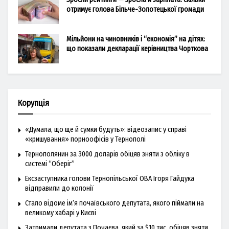
отримує голова Більче-Золотецької громади
Мільйони на чиновників і “економія” на дітях:
що показали декларації керівництва Чорткова
Корупція
«Думала, що ще й сумки будуть»: відеозапис у справі
«кришування» порноофісів у Тернополі
Тернополянин за 3000 доларів обіцяв зняти з обліку в
системі “Оберіг”
Ексзаступника голови Тернопільської ОВА Ігоря Гайдука
відправили до колонії
Стало відоме ім’я почаївського депутата, якого піймали на
великому хабарі у Києві
Затримали депутата з Почаєва, який за $10 тис. обіцяв зняти