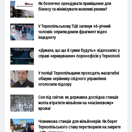
Як безпечно орендувати приміщення для
бізнесу та мінімізувати можливі ризики?
У Тернопільському ТЦК загинув 46-річний
чоловік: оприлюднили фрагмент відео
інциденту
«Думала, що ще й сумки будуть»: відеозапис у
справі «кришування» порноофісів у Тернополі
У поліції Тернопільщини проходять масштабні
обшуки: керівнику слідчого управління
оголосили підозру
Соя під снігом: як державна дослідна станція
могла втратити мільйони на «насіннєвому»
врожаї
Човникова станція для мільйонерів: Як берег
Тернопільського ставу перетворили на закрите