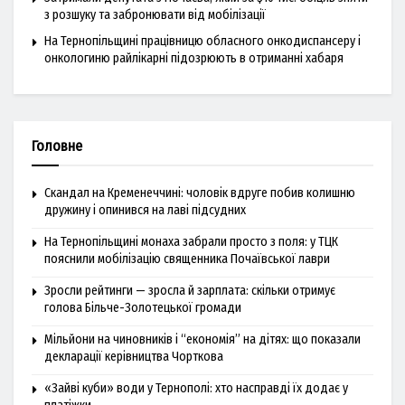
з розшуку та забронювати від мобілізації
На Тернопільщині працівницю обласного онкодиспансеру і
онкологиню райлікарні підозрюють в отриманні хабаря
Головне
Скандал на Кременеччині: чоловік вдруге побив колишню
дружину і опинився на лаві підсудних
На Тернопільщині монаха забрали просто з поля: у ТЦК
пояснили мобілізацію священника Почаївської лаври
Зросли рейтинги — зросла й зарплата: скільки отримує
голова Більче-Золотецької громади
Мільйони на чиновників і “економія” на дітях: що показали
декларації керівництва Чорткова
«Зайві куби» води у Тернополі: хто насправді їх додає у