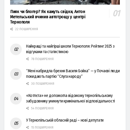
Пияк чи блогер? Як кажуть свідки, Антон
Метельський вчинив автотрощу у центрі
Тернополя
22 ПОШИРЕННЯ
Найкращі та найгірші школи Тернополя: Рейтинг 2025 з
відгуками та статистикою
78 ПОШИРЕННЯ
“Мені набридла брехня Василя Бойка” — у Почаєві люди
покидають партію “Слуга народу”
30 ПОШИРЕННЯ
«Котлєта» не допомогла відомому тернопільському
забудовнику уникнути кримінальної відповідальності
54 ПОШИРЕННЯ
У Тернопільській обласній раді – нові депутати
15 ПОШИРЕННЯ