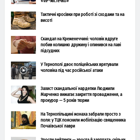
«VIP-містечко»
Тактичні кросівки при роботі зі сходами та на
висоті
Скандал на Кременеччині: чоловік вдруге
побив колишню дружину і опинився на лаві
підсудних
У Тернополі двоє поліцейських врятували
чоловіка під час російської атаки
Захист скандальної нардепки Людмили
Марченко вимагає закриття провадження, а
прокурор — 5 років тюрми
На Тернопільщині монаха забрали просто з
поля: у ТЦК пояснили мобілізацію священника
Почаївської лаври
Зросли рейтинги — зросла й зарплата: скільки