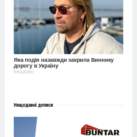
Нещодавні
дописи