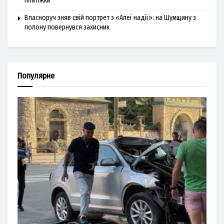
платіжки
Власноруч зняв свій портрет з «Алеї надії»: на Шумщину з
полону повернувся захисник
Популярне