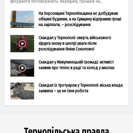
фігуранти обговорюють передачу грошей за...
На Херсонщині Тернопільщина не добудував
обіцяні будинки, а на Сумщину відправив гроші
на зарплати, – розслідування
Скандал у Тернополі: смерть військового
хірурга знову в центрі уваги після
розслідування Яніни Соколової
Скандал у Микулинецькій громаді: активіст
заявив про тепло в раді та холод у школах
Скандал із тротуаром у Тернополі: міська влада
заявила – це не їхня робота