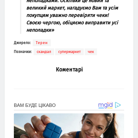
неполадками. Оскільки це новий та
великий маркет, нагадуємо Вам та усім
покупцям уважно перевіряти чеки!
Своєю чергою, обіцяємо виправити усі
неполадки
»
Джерело:
Терен
Позначки:
скандал
супермаркет
чек
Коментарі