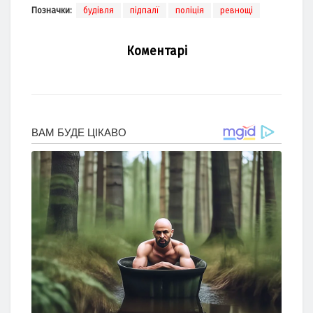
Позначки:
будівля
підпалї
поліція
ревнощі
Коментарі