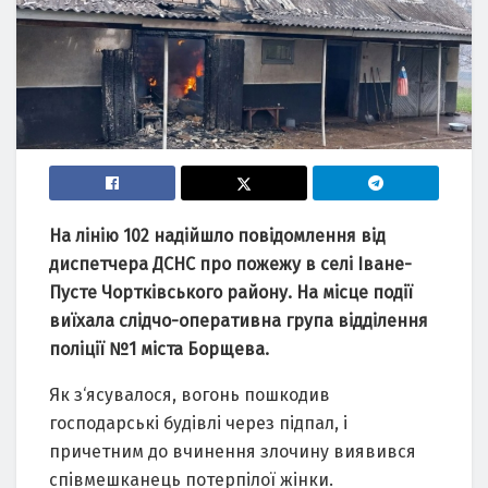
На лінію 102 надійшло повідомлення від
диспетчера ДСНС про пожежу в селі Іване-
Пусте Чортківського району. На місце події
виїхала слідчо-оперативна група відділення
поліції №1 міста Борщева.
Як з‘ясувалося, вогонь пошкодив
господарські будівлі через підпал, і
причетним до вчинення злочину виявився
співмешканець потерпілої жінки.