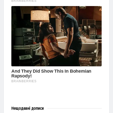
Нещодавні
дописи