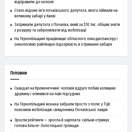
відправили до колонії
Стало відоме ім’я почаївського депутата, якого піймали на
великому хабарі у Києві
Затримали депутата з Почаєва, який за $10 тис. обіцяв зняти
з розшуку та забронювати від мобілізації
На Тернопільщині працівницю обласного онкодиспансеру і
онкологиню райлікарні підозрюють в отриманні хабаря
Головне
Скандал на Кременеччині: чоловік вдруге побив колишню
дружину і опинився на лаві підсудних
На Тернопільщині монаха забрали просто з поля: у ТЦК
пояснили мобілізацію священника Почаївської лаври
Зросли рейтинги — зросла й зарплата: скільки отримує
голова Більче-Золотецької громади