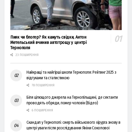
Пияк чи блогер? Як кажуть свідки, Антон
Метельський вчинив автотрощу у центрі
Тернополя
23 ПОШИРЕННЯ
Найкращі та найгірші школи Тернополя: Рейтинг 2025 з
відгуками та статистикою
78 ПОШИРЕННЯ
Біля цілющого джерела на Тернопільщині, де сектанти
проводять обряди, помер чоловік (Відео)
6 ПОШИРЕННЯ
Скандал у Тернополі: смерть військового хірурга знову в
центрі уваги після розслідування Яніни Соколової