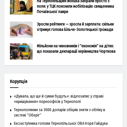
На Тернопільщині монаха забрали просто з
поля: у ТЦК пояснили мобілізацію священника
Почаївської лаври
Зросли рейтинги — зросла й зарплата: скільки
отримує голова Більче-Золотецької громади
Мільйони на чиновників і “економія” на дітях:
що показали декларації керівництва Чорткова
Корупція
«Думала, що ще й сумки будуть»: відеозапис у справі
«кришування» порноофісів у Тернополі
Тернополянин за 3000 доларів обіцяв зняти з обліку в
системі “Оберіг”
Ексзаступника голови Тернопільської ОВА Ігоря Гайдука