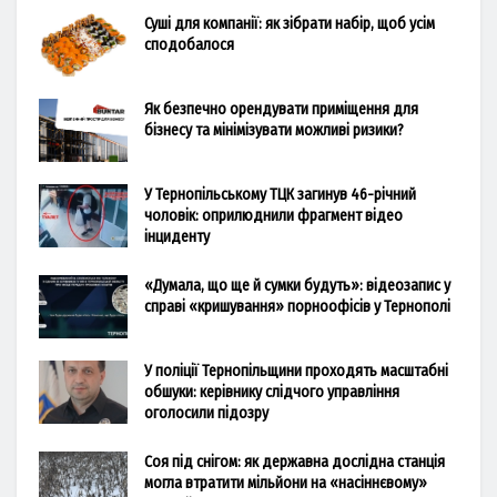
Суші для компанії: як зібрати набір, щоб усім
сподобалося
Як безпечно орендувати приміщення для
бізнесу та мінімізувати можливі ризики?
У Тернопільському ТЦК загинув 46-річний
чоловік: оприлюднили фрагмент відео
інциденту
«Думала, що ще й сумки будуть»: відеозапис у
справі «кришування» порноофісів у Тернополі
У поліції Тернопільщини проходять масштабні
обшуки: керівнику слідчого управління
оголосили підозру
Соя під снігом: як державна дослідна станція
могла втратити мільйони на «насіннєвому»