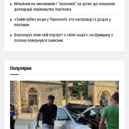
Мільйони на чиновників і “економія” на дітях: що показали
декларації керівництва Чорткова
«Зайві куби» води у Тернополі: хто насправді їх додає у
платіжки
Власноруч зняв свій портрет з «Алеї надії»: на Шумщину з
полону повернувся захисник
Популярне