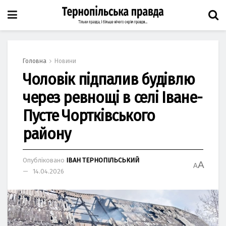
Головна
Новини
Чоловік підпалив будівлю
через ревнощі в селі Іване-
Пусте Чортківського
району
Опубліковано
ІВАН ТЕРНОПІЛЬСЬКИЙ
A
A
14.04.2026