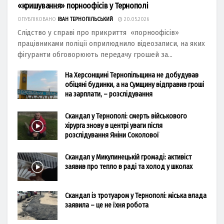
«кришування» порноофісів у Тернополі
ОПУБЛІКОВАНО
ІВАН ТЕРНОПІЛЬСЬКИЙ
20.05.2026
Слідство у справі про прикриття «порноофісів»
працівниками поліції оприлюднило відеозаписи, на яких
фігуранти обговорюють передачу грошей за...
На Херсонщині Тернопільщина не добудував
обіцяні будинки, а на Сумщину відправив гроші
на зарплати, – розслідування
Скандал у Тернополі: смерть військового
хірурга знову в центрі уваги після
розслідування Яніни Соколової
Скандал у Микулинецькій громаді: активіст
заявив про тепло в раді та холод у школах
Скандал із тротуаром у Тернополі: міська влада
заявила – це не їхня робота