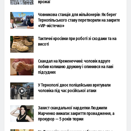
врожаї
Човникова станція для мільйонерів: Як берег
Тернопільського ставу перетворили на закрите
«VIP-містечко»
Тактичні кросівки при роботі зі сходами та на
висоті
Скандал на Кременеччині: чоловік вдруге
побив колишню дружину і опинився на лаві
підсудних
У Тернополі двоє поліцейських врятували
чоловіка під час російської атаки
Захист скандальної нардепки Людмили
Марченко вимагає закриття провадження, а
прокурор — 5 років тюрми