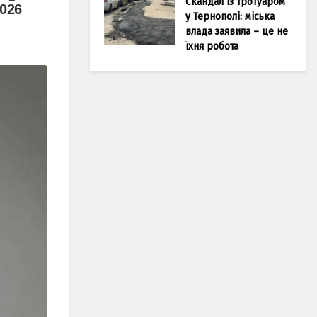
Скандал із тротуаром
у Тернополі: міська
влада заявила – це не
їхня робота