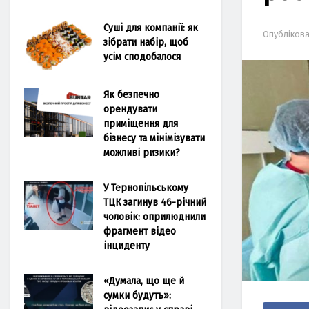
Суші для компанії: як
Опубліков
зібрати набір, щоб
усім сподобалося
Як безпечно
орендувати
приміщення для
бізнесу та мінімізувати
можливі ризики?
У Тернопільському
ТЦК загинув 46-річний
чоловік: оприлюднили
фрагмент відео
інциденту
«Думала, що ще й
сумки будуть»: