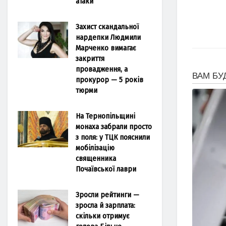
атаки
Захист скандальної
нардепки Людмили
Марченко вимагає
закриття
провадження, а
прокурор — 5 років
тюрми
На Тернопільщині
монаха забрали просто
з поля: у ТЦК пояснили
мобілізацію
священника
Почаївської лаври
Зросли рейтинги —
зросла й зарплата:
скільки отримує