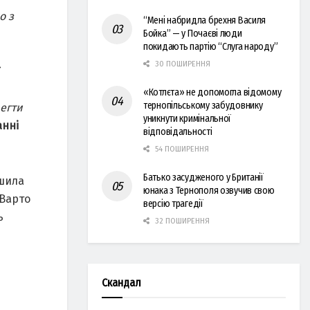
о з
“Мені набридла брехня Василя
Бойка” — у Почаєві люди
покидають партію “Слуга народу”
30 ПОШИРЕННЯ
«Котлєта» не допомогла відомому
тернопільському забудовнику
регти
уникнути кримінальної
анні
відповідальності
54 ПОШИРЕННЯ
Батько засудженого у Британії
ішила
юнака з Тернополя озвучив свою
 Варто
версію трагедії
ь
32 ПОШИРЕННЯ
Скандал