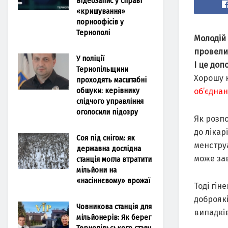
відеозапис у справі
«кришування»
порноофісів у
Тернополі
Молодій 
провели 
У поліції
І це доп
Тернопільщини
Хорошу 
проходять масштабні
обшуки: керівнику
об’єднан
слідчого управління
оголосили підозру
Як розпо
до лікар
Соя під снігом: як
менструа
державна дослідна
може зав
станція могла втратити
мільйони на
«насіннєвому» врожаї
Тоді гін
доброяк
Човникова станція для
випадків
мільйонерів: Як берег
Тернопільського ставу