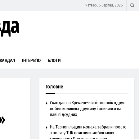
Четвер, 6 Серпня, 2026
КАНДАЛ
ІНТЕРВ’Ю
БЛОГИ
Головне
Скандал на Кременеччині: чоловік вдруге
побив колишню дружину і опинився на
»
лаві підсудних
На Тернопільщині монаха забрали просто
з поля: у ТЦК пояснили мобілізацію
священника Почаївської лаври