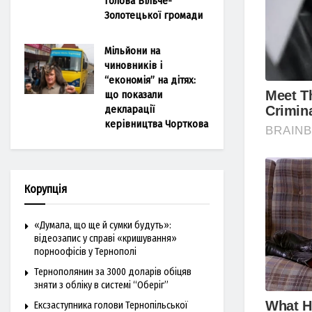
голова Більче-
Золотецької громади
Мільйони на
чиновників і
“економія” на дітях:
що показали
декларації
керівництва Чорткова
Корупція
«Думала, що ще й сумки будуть»:
відеозапис у справі «кришування»
порноофісів у Тернополі
Тернополянин за 3000 доларів обіцяв
зняти з обліку в системі “Оберіг”
Ексзаступника голови Тернопільської