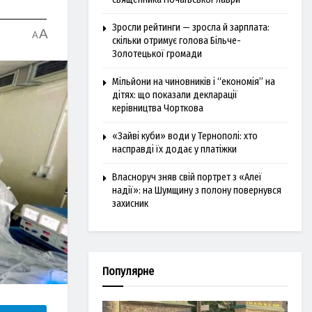
Зросли рейтинги — зросла й зарплата:
A
A
скільки отримує голова Більче-
Золотецької громади
Мільйони на чиновників і “економія” на
дітях: що показали декларації
керівництва Чорткова
«Зайві куби» води у Тернополі: хто
насправді їх додає у платіжки
Власноруч зняв свій портрет з «Алеї
надії»: на Шумщину з полону повернувся
захисник
Популярне