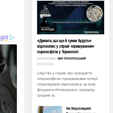
КОРУПЦІЯ
«Думала, що ще й сумки будуть»:
відеозапис у справі «кришування»
порноофісів у Тернополі
ОПУБЛІКОВАНО
ІВАН ТЕРНОПІЛЬСЬКИЙ
20.05.2026
Слідство у справі про прикриття
«порноофісів» працівниками поліції
оприлюднило відеозаписи, на яких
фігуранти обговорюють передачу
грошей за...
На Херсонщині