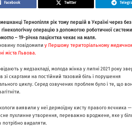
Facebook
Twitter
Telegr
мешканці Тернопілля рік тому першій в Україні через без
гінекологічну операцію з допомогою роботичної системи 
омогло – 19-річна пацієнтка чекає на маля.
новину повідомили
у Першому територіальному медично
ні міста Львова.
відають у медзакладі, молода жінка у липні 2021 року зв
ів зі скаргами на постійний тазовий біль і порушення
льного циклу. Серед озвучених проблем було і те, що во
агітніти.
екологи виявили у неї дермоїдну кисту правого яєчника —
існе пухлинне утворення, переважно вроджене, яке у біл
 потрібно видаляти.