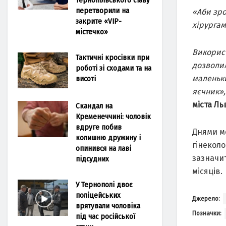
перетворили на
«Аби зро
закрите «VIP-
хірургам
містечко»
Використ
Тактичні кросівки при
дозволил
роботі зі сходами та на
маленьки
висоті
яєчник»,
міста Ль
Скандал на
Кременеччині: чоловік
вдруге побив
Днями мо
колишню дружину і
гінеколо
опинився на лаві
зазначит
підсудних
місяців.
У Тернополі двоє
поліцейських
Джерело:
врятували чоловіка
Позначки:
під час російської