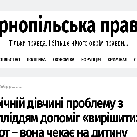
СПІЛЬСТВО
ПОЛІТИКА
ЕКОНОМІКА
КОРУПЦІЯ
КРИМІНАЛ
С
Вибір редакції
ічній дівчині проблему з
пліддям допоміг «вирішити
от – вона чекає на дитину