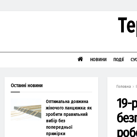
НОВИНИ
ПОДІЇ
СУ
Останні новини
Головна
19-р
Оптимальна довжина
жіночого ланцюжка: як
без
зробити правильний
вибір без
попередньої
роб
примірки