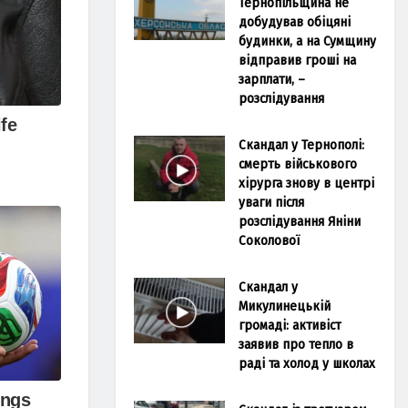
Тернопільщина не
добудував обіцяні
будинки, а на Сумщину
відправив гроші на
зарплати, –
розслідування
Скандал у Тернополі:
смерть військового
хірурга знову в центрі
уваги після
розслідування Яніни
Соколової
Скандал у
Микулинецькій
громаді: активіст
заявив про тепло в
раді та холод у школах