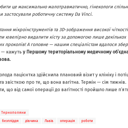
бити це максимально малотравматично, гінекологи спільн
и застосували роботичну систему Da Vinci.
ання мікроінструментів та 3D-зображення високої чіткості
и ювелірно видалити кісту за допомогою лише декількох
х проколів! А головне — нашим спеціалістам вдалося збе
— кажуть
у Першому територіальному медичному об’єдн
вова.
лода пацієнтка здійснила плановий візит у клініку і пот
га звісткою про те, що вона вагітна. Термін — сім тижнів.
и, що від самої операції до вагітності пройшло лише п’ят
Тернополяни
безпліддя
дівчина
Львів
операція
роботи