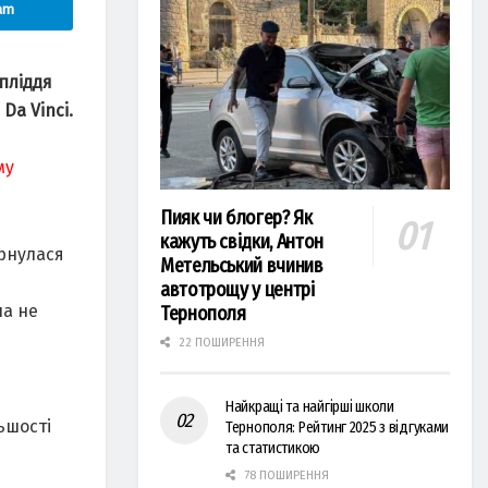
am
пліддя
Da Vinci.
му
Пияк чи блогер? Як
кажуть свідки, Антон
ернулася
Метельський вчинив
автотрощу у центрі
на не
Тернополя
22 ПОШИРЕННЯ
Найкращі та найгірші школи
ьшості
Тернополя: Рейтинг 2025 з відгуками
та статистикою
78 ПОШИРЕННЯ