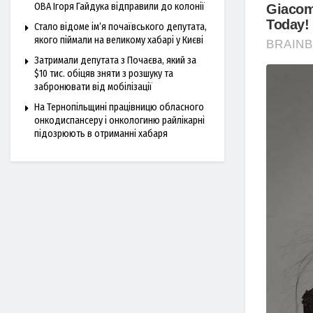
ОВА Ігоря Гайдука відправили до колонії
Стало відоме ім’я почаївського депутата,
якого піймали на великому хабарі у Києві
Затримали депутата з Почаєва, який за
$10 тис. обіцяв зняти з розшуку та
забронювати від мобілізації
На Тернопільщині працівницю обласного
онкодиспансеру і онкологиню райлікарні
підозрюють в отриманні хабаря