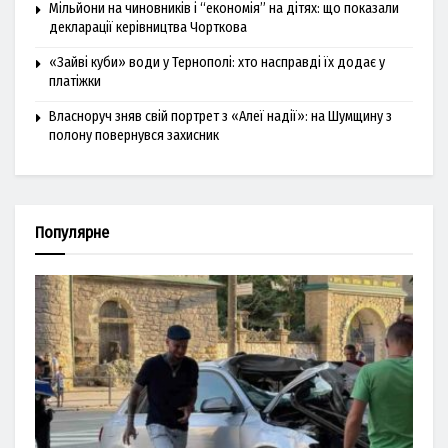
Мільйони на чиновників і “економія” на дітях: що показали
декларації керівництва Чорткова
«Зайві куби» води у Тернополі: хто насправді їх додає у
платіжки
Власноруч зняв свій портрет з «Алеї надії»: на Шумщину з
полону повернувся захисник
Популярне