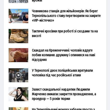
врожаї
Човникова станція для мільйонерів: Як берег
Тернопільського ставу перетворили на закрите
«VIP-містечко»
Тактичні кросівки при роботі зі сходами та на
висоті
Скандал на Кременеччині: чоловік вдруге
побив колишню дружину і опинився на лаві
підсудних
У Тернополі двоє поліцейських врятували
чоловіка під час російської атаки
Захист скандальної нардепки Людмили
Марченко вимагає закриття провадження, а
прокурор — 5 років тюрми
На Тернопільщині монаха забрали просто з