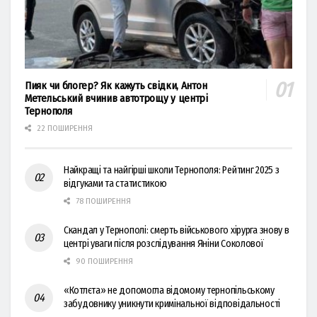
Пияк чи блогер? Як кажуть свідки, Антон
Метельський вчинив автотрощу у центрі
Тернополя
22 ПОШИРЕННЯ
Найкращі та найгірші школи Тернополя: Рейтинг 2025 з
відгуками та статистикою
78 ПОШИРЕННЯ
Скандал у Тернополі: смерть військового хірурга знову в
центрі уваги після розслідування Яніни Соколової
90 ПОШИРЕННЯ
«Котлєта» не допомогла відомому тернопільському
забудовнику уникнути кримінальної відповідальності