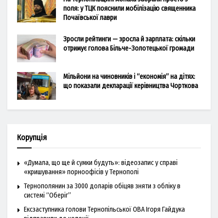
поля: у ТЦК пояснили мобілізацію священника
Почаївської лаври
Зросли рейтинги — зросла й зарплата: скільки
отримує голова Більче-Золотецької громади
Мільйони на чиновників і “економія” на дітях:
що показали декларації керівництва Чорткова
Корупція
«Думала, що ще й сумки будуть»: відеозапис у справі
«кришування» порноофісів у Тернополі
Тернополянин за 3000 доларів обіцяв зняти з обліку в
системі “Оберіг”
Ексзаступника голови Тернопільської ОВА Ігоря Гайдука