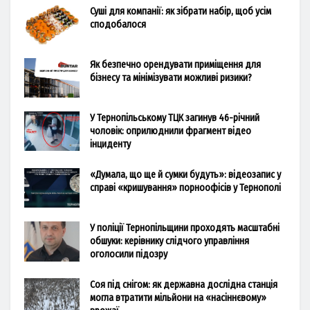
Суші для компанії: як зібрати набір, щоб усім
сподобалося
Як безпечно орендувати приміщення для
бізнесу та мінімізувати можливі ризики?
У Тернопільському ТЦК загинув 46-річний
чоловік: оприлюднили фрагмент відео
інциденту
«Думала, що ще й сумки будуть»: відеозапис у
справі «кришування» порноофісів у Тернополі
У поліції Тернопільщини проходять масштабні
обшуки: керівнику слідчого управління
оголосили підозру
Соя під снігом: як державна дослідна станція
могла втратити мільйони на «насіннєвому»