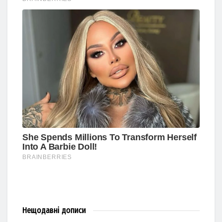
Нещодавні
дописи