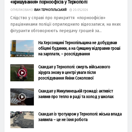
«кришування» порноофісів у Тернополі
ОПУБЛІКОВАНО
ІВАН ТЕРНОПІЛЬСЬКИЙ
20.05.2026
Слідство у справі про прикриття «порноофісів»
працівниками поліції оприлюднило відеозаписи, на яких
фігуранти обговорюють передачу грошей за...
На Херсонщині Тернопільщина не добудував
обіцяні будинки, а на Сумщину відправив гроші
на зарплати, – розслідування
Скандал у Тернополі: смерть військового
хірурга знову в центрі уваги після
розслідування Яніни Соколової
Скандал у Микулинецькій громаді: активіст
заявив про тепло в раді та холод у школах
Скандал із тротуаром у Тернополі: міська влада
заявила – це не їхня робота