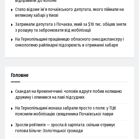
відправили до колонії
Стало відоме ім’я почаївського депутата, якого піймали на
великому хабарі у Києві
Затримали депутата з Почаєва, який за $10 тис. обіцяв зняти
з розшуку та забронювати від мобілізації
На Тернопільщині працівницю обласного онкодиспансеру і
онкологиню райлікарні підозрюють в отриманні хабаря
Головне
Скандал на Кременеччині: чоловік вдруге побив колишню
дружину і опинився на лаві підсудних
На Тернопільщині монаха забрали просто з поля: у ТЦК
пояснили мобілізацію священника Почаївської лаври
Зросли рейтинги — зросла й зарплата: скільки отримує
голова Більче-Золотецької громади