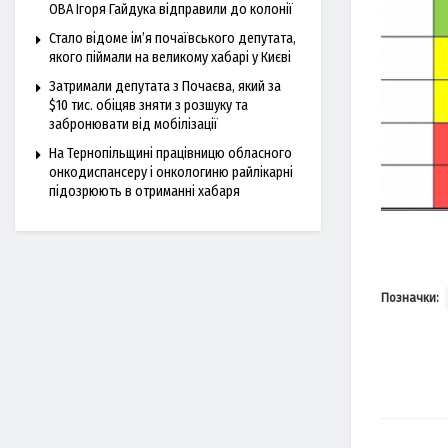
ОВА Ігоря Гайдука відправили до колонії
Стало відоме ім’я почаївського депутата,
якого піймали на великому хабарі у Києві
Затримали депутата з Почаєва, який за
$10 тис. обіцяв зняти з розшуку та
забронювати від мобілізації
На Тернопільщині працівницю обласного
онкодиспансеру і онкологиню райлікарні
підозрюють в отриманні хабаря
Позначки: