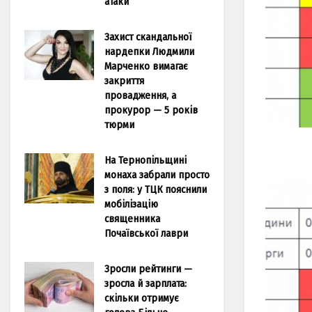
атаки
Захист скандальної
нардепки Людмили
Марченко вимагає
закриття
провадження, а
прокурор — 5 років
тюрми
На Тернопільщині
монаха забрали просто
з поля: у ТЦК пояснили
мобілізацію
священника
Почаївської лаври
Зросли рейтинги —
зросла й зарплата:
скільки отримує