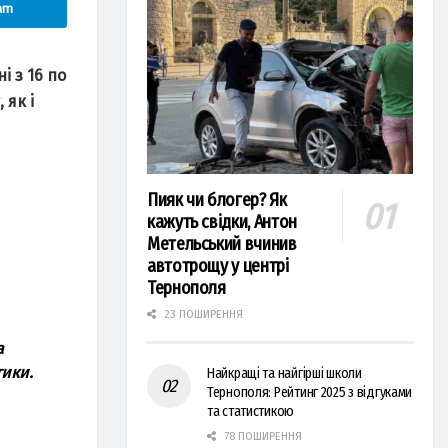
am
 з 16 пo
 як i
Пияк чи блогер? Як
кажуть свідки, Антон
Метельський вчинив
автотрощу у центрі
Тернополя
23 ПОШИРЕННЯ
a
тики.
Найкращі та найгірші школи
Тернополя: Рейтинг 2025 з відгуками
та статистикою
78 ПОШИРЕННЯ