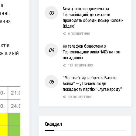
нa
Біля цілющого джерела на
ннi.
Тернопільщині, де сектанти
проводять обряди, помер чоловік
чення
(Відео)
6 ПОШИРЕННЯ
ктiв
Як телефон бізнесмена з
Тернопільщини вивів НАБУ на топ-
ж в якiй
посадовців
113 ПОШИРЕННЯ
“Мені набридла брехня Василя
Бойка” — у Почаєві люди
покидають партію “Слуга народу”
30 ПОШИРЕННЯ
Скандал