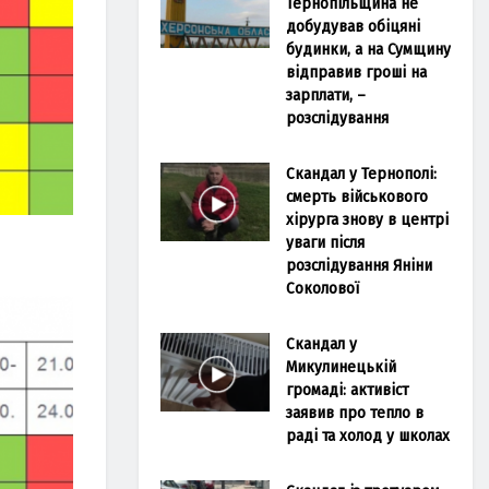
Тернопільщина не
добудував обіцяні
будинки, а на Сумщину
відправив гроші на
зарплати, –
розслідування
Скандал у Тернополі:
смерть військового
хірурга знову в центрі
уваги після
розслідування Яніни
Соколової
Скандал у
Микулинецькій
громаді: активіст
заявив про тепло в
раді та холод у школах