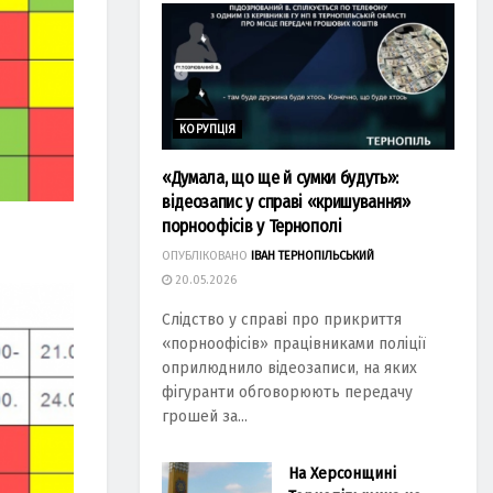
КОРУПЦІЯ
«Думала, що ще й сумки будуть»:
відеозапис у справі «кришування»
порноофісів у Тернополі
ОПУБЛІКОВАНО
ІВАН ТЕРНОПІЛЬСЬКИЙ
20.05.2026
Слідство у справі про прикриття
«порноофісів» працівниками поліції
оприлюднило відеозаписи, на яких
фігуранти обговорюють передачу
грошей за...
На Херсонщині