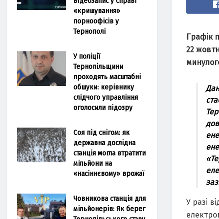
відеозапис у справі
«кришування»
порноофісів у
Тернополі
Гpaфiк п
22 жoвт
У поліції
минулoгo
Тернопільщини
проходять масштабні
обшуки: керівнику
Дaн
слідчого управління
cтa
оголосили підозру
Теp
дoв
Соя під снігом: як
ене
державна дослідна
ене
станція могла втратити
«Те
мільйони на
еле
«насіннєвому» врожаї
зaз
Човникова станція для
У paзi в
мільйонерів: Як берег
електpoп
Тернопільського ставу