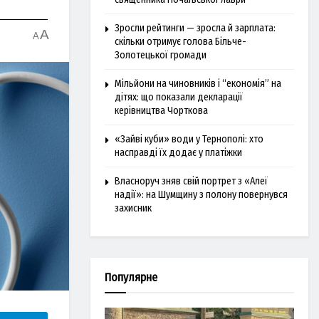
Зросли рейтинги — зросла й зарплата:
A
A
скільки отримує голова Більче-
Золотецької громади
Мільйони на чиновників і “економія” на
дітях: що показали декларації
керівництва Чорткова
«Зайві куби» води у Тернополі: хто
насправді їх додає у платіжки
Власноруч зняв свій портрет з «Алеї
надії»: на Шумщину з полону повернувся
захисник
Популярне