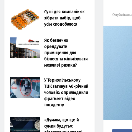
Суші для компанії: як
Опубліков
зібрати набір, щоб
усім сподобалося
Як безпечно
орендувати
приміщення для
бізнесу та мінімізувати
можливі ризики?
У Тернопільському
ТЦК загинув 46-річний
чоловік: оприлюднили
фрагмент відео
інциденту
«Думала, що ще й
сумки будуть»: