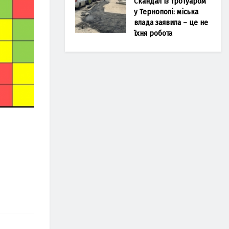
Скандал із тротуаром
у Тернополі: міська
влада заявила – це не
їхня робота