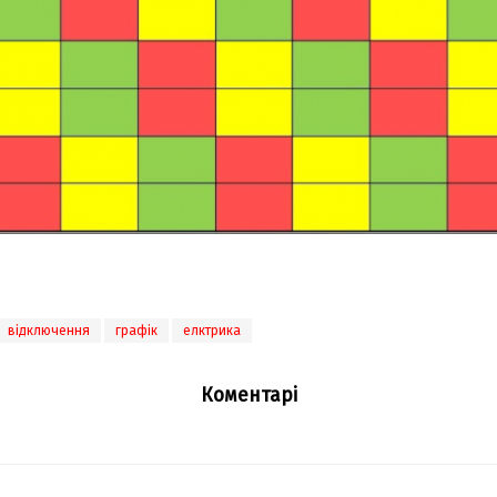
відключення
графік
елктрика
Коментарі