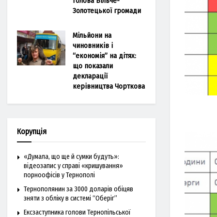
голова Більче-
Золотецької громади
Мільйони на
чиновників і
“економія” на дітях:
що показали
декларації
керівництва Чорткова
Корупція
«Думала, що ще й сумки будуть»:
відеозапис у справі «кришування»
порноофісів у Тернополі
Тернополянин за 3000 доларів обіцяв
зняти з обліку в системі “Оберіг”
Ексзаступника голови Тернопільської