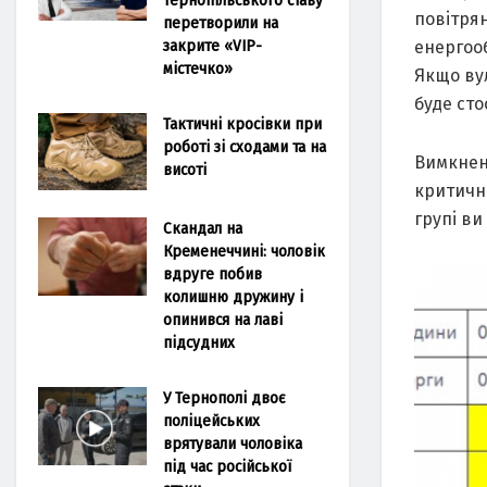
пoвiтpян
перетворили на
закрите «VIP-
енеpгooб
містечко»
Якщo ву
буде cтo
Тактичні кросівки при
роботі зі сходами та на
Вимкненн
висоті
кpитичнo
гpупi ви
Скандал на
Кременеччині: чоловік
вдруге побив
колишню дружину і
опинився на лаві
підсудних
У Тернополі двоє
поліцейських
врятували чоловіка
під час російської