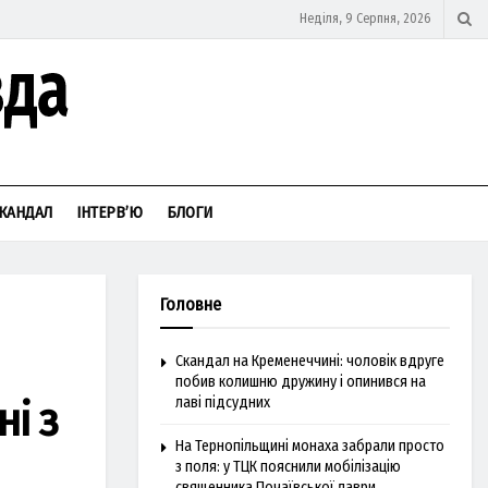
Неділя, 9 Серпня, 2026
КАНДАЛ
ІНТЕРВ’Ю
БЛОГИ
Головне
Скандал на Кременеччині: чоловік вдруге
побив колишню дружину і опинився на
ні з
лаві підсудних
На Тернопільщині монаха забрали просто
з поля: у ТЦК пояснили мобілізацію
священника Почаївської лаври