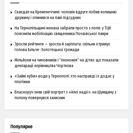
Скандал на Кременеччині: чоловік вдруге побив колишню
дружину і опинився на лаві підсудних
На Тернопільщині монаха забрали просто з поля: у ТЦК
пояснили мобілізацію священника Почаївської лаври
Зросли рейтинги — зросла й зарплата: скільки отримує
голова Більче-Золотецької громади
Мільйони на чиновників і “економія” на дітях: що показали
декларації керівництва Чорткова
«Зайві куби» води у Тернополі: хто насправді їх додає у
платіжки
Власноруч зняв свій портрет з «Алеї надії»: на Шумщину з
полону повернувся захисник
Популярне