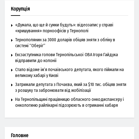
Корупція
«Думала, що ще й сумки будуть»: відеозапис у справі
«кришування» порноофісів у Тернополі
Тернополянин за 3000 доларів обіцяв зняти з обліку в
системі “Оберіг”
Ексзаступника голови Тернопільської ОВА Ігоря Гайдука
відправили до колонії
Стало відоме ім’я почаївського депутата, якого піймали на
великому хабарі у Києві
Затримали депутата з Почаєва, який за $10 тис. обіцяв зняти
з розшуку та забронювати від мобілізації
На Тернопільщині працівницю обласного онкодиспансеру і
онкологиню райлікарні підозрюють в отриманні хабаря
Головне