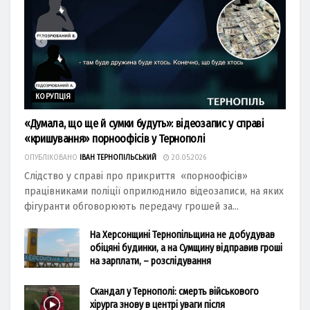
КОРУПЦІЯ
«Думала, що ще й сумки будуть»: відеозапис у справі
«кришування» порноофісів у Тернополі
ОПУБЛІКОВАНО
ІВАН ТЕРНОПІЛЬСЬКИЙ
20.05.2026
Слідство у справі про прикриття «порноофісів»
працівниками поліції оприлюднило відеозаписи, на яких
фігуранти обговорюють передачу грошей за...
На Херсонщині Тернопільщина не добудував
обіцяні будинки, а на Сумщину відправив гроші
на зарплати, – розслідування
Скандал у Тернополі: смерть військового
хірурга знову в центрі уваги після