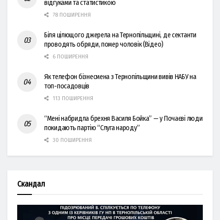
відгуками та статистикою
78 ПОШИРЕННЯ
Біля цілющого джерела на Тернопільщині, де сектанти
проводять обряди, помер чоловік (Відео)
6 ПОШИРЕННЯ
Як телефон бізнесмена з Тернопільщини вивів НАБУ на
топ-посадовців
113 ПОШИРЕННЯ
“Мені набридла брехня Василя Бойка” — у Почаєві люди
покидають партію “Слуга народу”
30 ПОШИРЕННЯ
Скандал