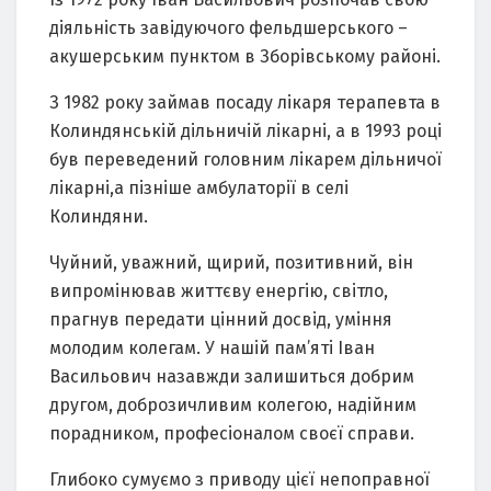
діяльність завідуючого фельдшерського –
акушерським пунктом в Зборівському районі.
З 1982 року займав посаду лікаря терапевта в
Колиндянській дільничій лікарні, а в 1993 році
був переведений головним лікарем дільничої
лікарні,а пізніше амбулаторії в селі
Колиндяни.
Чуйний, уважний, щирий, позитивний, він
випромінював життєву енергію, світло,
прагнув передати цінний досвід, уміння
молодим колегам. У нашій пам’яті Іван
Васильович назавжди залишиться добрим
другом, доброзичливим колегою, надійним
порадником, професіоналом своєї справи.
Глибоко сумуємо з приводу цієї непоправної