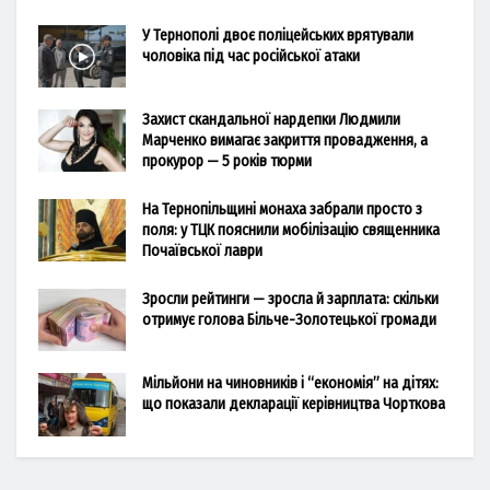
У Тернополі двоє поліцейських врятували
чоловіка під час російської атаки
Захист скандальної нардепки Людмили
Марченко вимагає закриття провадження, а
прокурор — 5 років тюрми
На Тернопільщині монаха забрали просто з
поля: у ТЦК пояснили мобілізацію священника
Почаївської лаври
Зросли рейтинги — зросла й зарплата: скільки
отримує голова Більче-Золотецької громади
Мільйони на чиновників і “економія” на дітях:
що показали декларації керівництва Чорткова