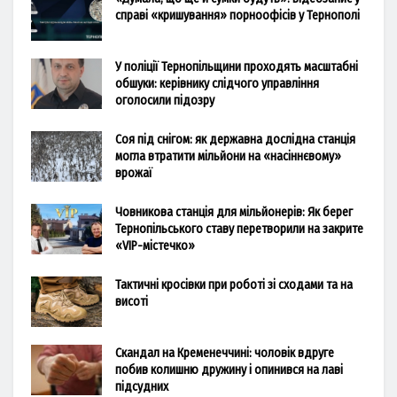
справі «кришування» порноофісів у Тернополі
У поліції Тернопільщини проходять масштабні
обшуки: керівнику слідчого управління
оголосили підозру
Соя під снігом: як державна дослідна станція
могла втратити мільйони на «насіннєвому»
врожаї
Човникова станція для мільйонерів: Як берег
Тернопільського ставу перетворили на закрите
«VIP-містечко»
Тактичні кросівки при роботі зі сходами та на
висоті
Скандал на Кременеччині: чоловік вдруге
побив колишню дружину і опинився на лаві
підсудних