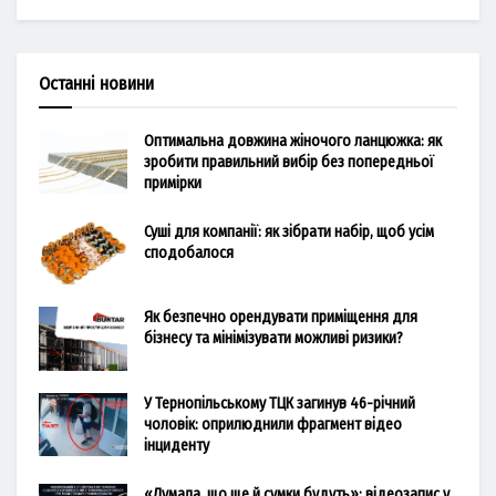
Останні новини
Оптимальна довжина жіночого ланцюжка: як
зробити правильний вибір без попередньої
примірки
Суші для компанії: як зібрати набір, щоб усім
сподобалося
Як безпечно орендувати приміщення для
бізнесу та мінімізувати можливі ризики?
У Тернопільському ТЦК загинув 46-річний
чоловік: оприлюднили фрагмент відео
інциденту
«Думала, що ще й сумки будуть»: відеозапис у