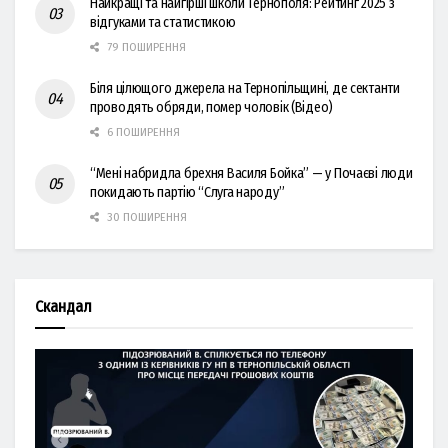
Найкращі та найгірші школи Тернополя: Рейтинг 2025 з
відгуками та статистикою
79 ПОШИРЕННЯ
Біля цілющого джерела на Тернопільщині, де сектанти
проводять обряди, помер чоловік (Відео)
6 ПОШИРЕННЯ
“Мені набридла брехня Василя Бойка” — у Почаєві люди
покидають партію “Слуга народу”
30 ПОШИРЕННЯ
Скандал