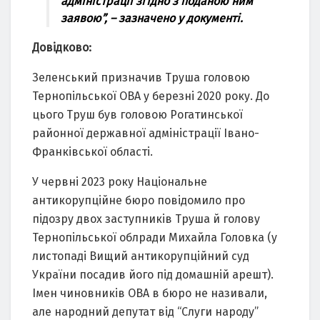
адміністрації згідно з поданою ним
заявою”, – зазначено у документі.
Довідково:
Зеленський призначив Труша головою
Тернопільської ОВА у березні 2020 року. До
цього Труш був головою Рогатинської
районної державної адміністрації Івано-
Франківської області.
У червні 2023 року Національне
антикорупційне бюро повідомило про
підозру двох заступників Труша й голову
Тернопільської облради Михайла Головка (у
листопаді Вищий антикорупційний суд
України посадив його під домашній арешт).
Імен чиновників ОВА в бюро не називали,
але народний депутат від “Слуги народу”