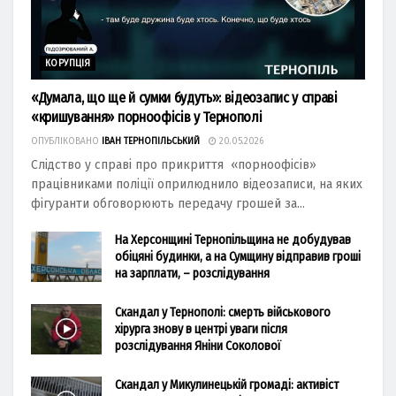
КОРУПЦІЯ
«Думала, що ще й сумки будуть»: відеозапис у справі
«кришування» порноофісів у Тернополі
ОПУБЛІКОВАНО
ІВАН ТЕРНОПІЛЬСЬКИЙ
20.05.2026
Слідство у справі про прикриття «порноофісів»
працівниками поліції оприлюднило відеозаписи, на яких
фігуранти обговорюють передачу грошей за...
На Херсонщині Тернопільщина не добудував
обіцяні будинки, а на Сумщину відправив гроші
на зарплати, – розслідування
Скандал у Тернополі: смерть військового
хірурга знову в центрі уваги після
розслідування Яніни Соколової
Скандал у Микулинецькій громаді: активіст