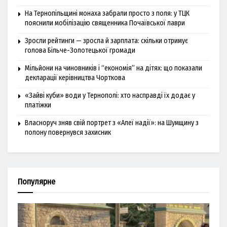
На Тернопільщині монаха забрали просто з поля: у ТЦК
пояснили мобілізацію священника Почаївської лаври
Зросли рейтинги — зросла й зарплата: скільки отримує
голова Більче-Золотецької громади
Мільйони на чиновників і “економія” на дітях: що показали
декларації керівництва Чорткова
«Зайві куби» води у Тернополі: хто насправді їх додає у
платіжки
Власноруч зняв свій портрет з «Алеї надії»: на Шумщину з
полону повернувся захисник
Популярне