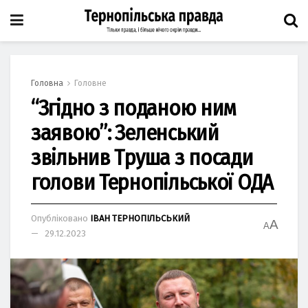
Головна
Головне
“Згідно з поданою ним
заявою”: Зеленський
звільнив Труша з посади
голови Тернопільської ОДА
Опубліковано
ІВАН ТЕРНОПІЛЬСЬКИЙ
A
A
29.12.2023