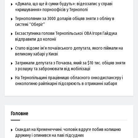
«Думала, що ще й сумки будуть»: відеозапис у справі
«кришування» порноофісів у Тернополі
Тернополянин за 3000 доларів обіцяв зняти з обліку в
системі “Оберіг”
Ексзаступника голови Тернопільської ОВА Ігоря Гайдука
відправили до колонії
Стало відоме ім’я почаївського депутата, якого піймали на
великому хабарі у Києві
Затримали депутата з Почаєва, який за $10 тис. обіцяв зняти
з розшуку та забронювати від мобілізації
На Тернопільщині працівницю обласного онкодиспансеру і
онкологиню райлікарні підозрюють в отриманні хабаря
Головне
Скандал на Кременеччині: чоловік вдруге побив колишню
дружину і опинився на лаві підсудних