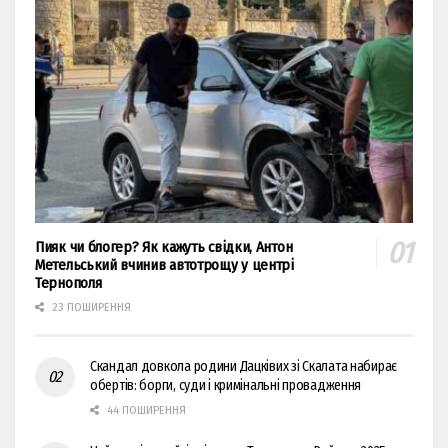
Пияк чи блогер? Як кажуть свідки, Антон
Метельський вчинив автотрощу у центрі
Тернополя
23 ПОШИРЕННЯ
Скандал довкола родини Дацківих зі Скалата набирає
обертів: борги, суди і кримінальні провадження
44 ПОШИРЕННЯ