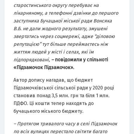
старостинського округу перебуває на
лікарняному, а телефонні дзвінки до першого
заступника Бучацької міської ради Вонсяка
В.Б. не дали жодного результату, змушені
звертатись через соцмережі, адже “діловою
репутацією” тут більше переймаєтесь ніж
життям людей у місті і селах, які їм
підпорядковані,
–
повідомили у спільноті
«Підзамочок Підзамочок».
Автор допису нагадав, що бюджет
Підзамочківської сільської ради у 2020 році
становив понад 3,5 млн. грн та біля 1 млн.
ПДФО. Ці кошти тепер находять до
бучацького міського бюджету.
– Протягом тривалого часу в селі Підзамочок
по всіх вулицях перестало світити багато