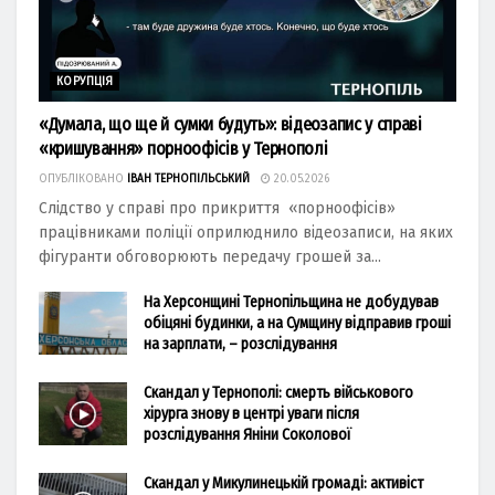
КОРУПЦІЯ
«Думала, що ще й сумки будуть»: відеозапис у справі
«кришування» порноофісів у Тернополі
ОПУБЛІКОВАНО
ІВАН ТЕРНОПІЛЬСЬКИЙ
20.05.2026
Слідство у справі про прикриття «порноофісів»
працівниками поліції оприлюднило відеозаписи, на яких
фігуранти обговорюють передачу грошей за...
На Херсонщині Тернопільщина не добудував
обіцяні будинки, а на Сумщину відправив гроші
на зарплати, – розслідування
Скандал у Тернополі: смерть військового
хірурга знову в центрі уваги після
розслідування Яніни Соколової
Скандал у Микулинецькій громаді: активіст