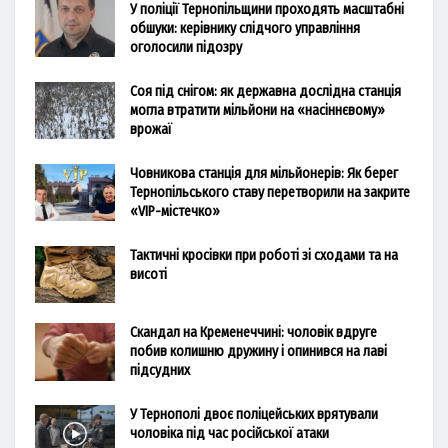
У поліції Тернопільщини проходять масштабні
обшуки: керівнику слідчого управління
оголосили підозру
Соя під снігом: як державна дослідна станція
могла втратити мільйони на «насіннєвому»
врожаї
Човникова станція для мільйонерів: Як берег
Тернопільського ставу перетворили на закрите
«VIP-містечко»
Тактичні кросівки при роботі зі сходами та на
висоті
Скандал на Кременеччині: чоловік вдруге
побив колишню дружину і опинився на лаві
підсудних
У Тернополі двоє поліцейських врятували
чоловіка під час російської атаки