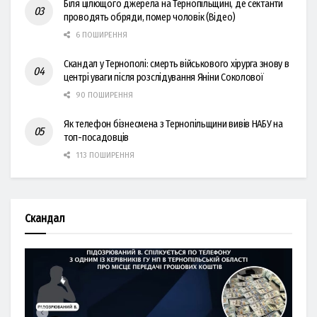
Біля цілющого джерела на Тернопільщині, де сектанти
проводять обряди, помер чоловік (Відео)
6 ПОШИРЕННЯ
Скандал у Тернополі: смерть військового хірурга знову в
центрі уваги після розслідування Яніни Соколової
90 ПОШИРЕННЯ
Як телефон бізнесмена з Тернопільщини вивів НАБУ на
топ-посадовців
113 ПОШИРЕННЯ
Скандал