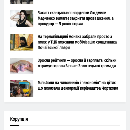
Захист скандальної нардепки Людмили
Марченко вимагає закриття провадження, а
прокурор — 5 років тюрми
На Тернопільщині монаха забрали просто з
поля: у ТЦК пояснили мобілізацію священника
Почаївської лаври
Зросли рейтинги — зросла й зарплата: скільки
отримує голова Більче-Золотецької громади
Мільйони на чиновників і “економія” на дітях:
що показали декларації керівництва Чорткова
Корупція