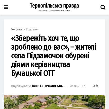
Головна
Головне
«Збережіть хоч те, що
зроблено до вас», – жителі
села Підзамочок обурені
діями керівництва
Бучацької ОТГ
A
Опубліковано
ОЛЬГА ГОРОХІВСЬКА
28.01.2022
A