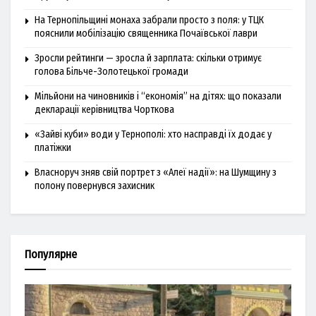
На Тернопільщині монаха забрали просто з поля: у ТЦК
пояснили мобілізацію священника Почаївської лаври
Зросли рейтинги — зросла й зарплата: скільки отримує
голова Більче-Золотецької громади
Мільйони на чиновників і “економія” на дітях: що показали
декларації керівництва Чорткова
«Зайві куби» води у Тернополі: хто насправді їх додає у
платіжки
Власноруч зняв свій портрет з «Алеї надії»: на Шумщину з
полону повернувся захисник
Популярне