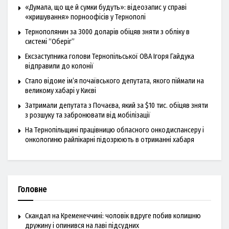
«Думала, що ще й сумки будуть»: відеозапис у справі
«кришування» порноофісів у Тернополі
Тернополянин за 3000 доларів обіцяв зняти з обліку в
системі “Оберіг”
Ексзаступника голови Тернопільської ОВА Ігоря Гайдука
відправили до колонії
Стало відоме ім’я почаївського депутата, якого піймали на
великому хабарі у Києві
Затримали депутата з Почаєва, який за $10 тис. обіцяв зняти
з розшуку та забронювати від мобілізації
На Тернопільщині працівницю обласного онкодиспансеру і
онкологиню райлікарні підозрюють в отриманні хабаря
Головне
Скандал на Кременеччині: чоловік вдруге побив колишню
дружину і опинився на лаві підсудних