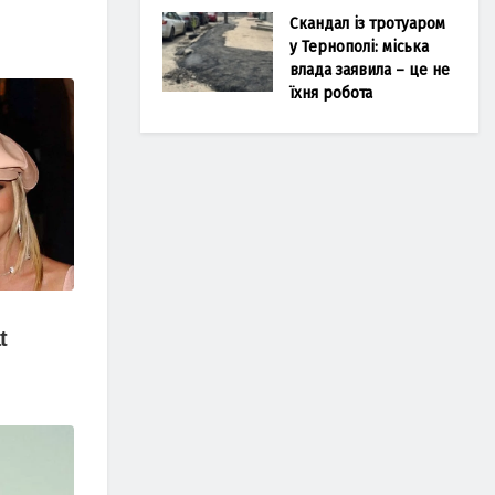
Скандал із тротуаром
у Тернополі: міська
влада заявила – це не
їхня робота