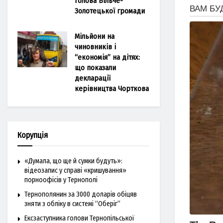
голова Більче-
Золотецької громади
Мільйони на
чиновників і
“економія” на дітях:
що показали
декларації
керівництва Чорткова
Корупція
«Думала, що ще й сумки будуть»:
відеозапис у справі «кришування»
порноофісів у Тернополі
Тернополянин за 3000 доларів обіцяв
зняти з обліку в системі “Оберіг”
Ексзаступника голови Тернопільської