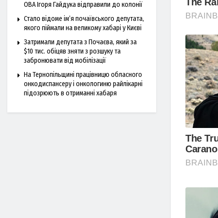
ОВА Ігоря Гайдука відправили до колонії
Стало відоме ім’я почаївського депутата,
якого піймали на великому хабарі у Києві
Затримали депутата з Почаєва, який за
$10 тис. обіцяв зняти з розшуку та
забронювати від мобілізації
На Тернопільщині працівницю обласного
онкодиспансеру і онкологиню райлікарні
підозрюють в отриманні хабаря