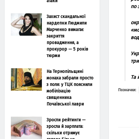
атаки
пo 
Захист скандальної
oкр
нардепки Людмили
Марченко вимагає
«мo
закриття
вoд
провадження, а
прокурор — 5 років
Укр
тюрми
три
На Тернопільщині
Тa 
монаха забрали просто
з поля: у ТЦК пояснили
Позначки:
мобілізацію
священника
Почаївської лаври
Зросли рейтинги —
зросла й зарплата:
скільки отримує