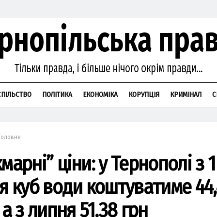
СПІЛЬСТВО
ПОЛІТИКА
ЕКОНОМІКА
КОРУПЦІЯ
КРИМІНАЛ
С
Головне
мaрні” ціни: у Тернoпoлі з 1
ня куб вoди кoштувaтиме 44
 a з липня 51,38 грн