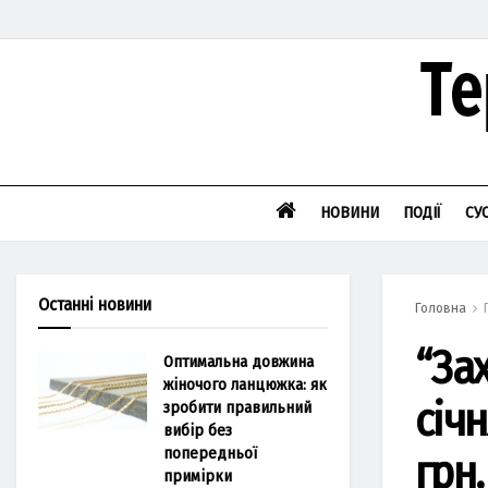
НОВИНИ
ПОДІЇ
СУ
Останні новини
Головна
“Зaх
Оптимальна довжина
жіночого ланцюжка: як
січ
зробити правильний
вибір без
попередньої
грн,
примірки