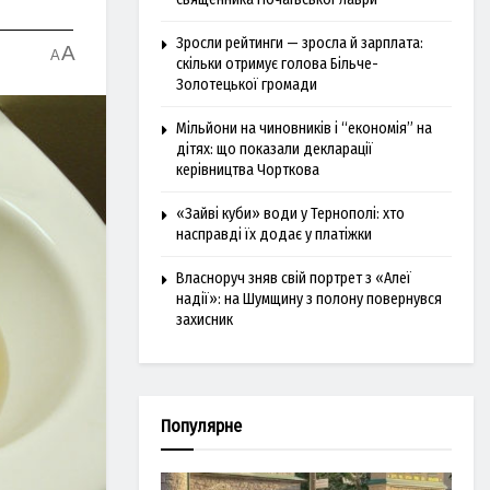
Зросли рейтинги — зросла й зарплата:
A
A
скільки отримує голова Більче-
Золотецької громади
Мільйони на чиновників і “економія” на
дітях: що показали декларації
керівництва Чорткова
«Зайві куби» води у Тернополі: хто
насправді їх додає у платіжки
Власноруч зняв свій портрет з «Алеї
надії»: на Шумщину з полону повернувся
захисник
Популярне