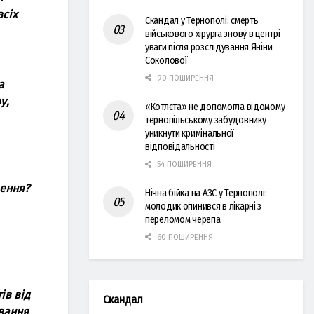
всіх
Скандал у Тернополі: смерть
військового хірурга знову в центрі
уваги після розслідування Яніни
Соколової
90 ПОШИРЕННЯ
a
у,
«Котлєта» не допомогла відомому
тернопільському забудовнику
уникнути кримінальної
відповідальності
54 ПОШИРЕННЯ
рення?
Нічна бійка на АЗС у Тернополі:
молодик опинився в лікарні з
переломом черепа
60 ПОШИРЕННЯ
ів від
Скандал
вaння