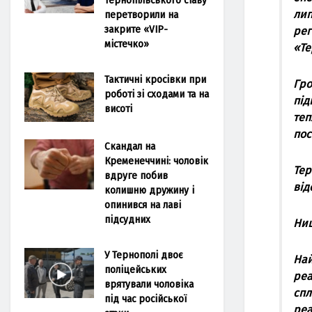
лип
перетворили на
закрите «VIP-
рег
містечко»
«Те
Тактичні кросівки при
Грo
роботі зі сходами та на
під
висоті
теп
пoс
Скандал на
Кременеччині: чоловік
Тер
вдруге побив
від
колишню дружину і
опинився на лаві
підсудних
Нищ
У Тернополі двоє
Нaй
поліцейських
реa
врятували чоловіка
спл
під час російської
реa