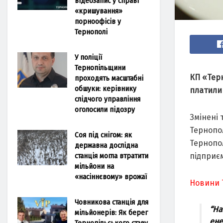
відеозапис у справі
«кришування»
порноофісів у
Тернополі
У поліції
Тернопільщини
КП «Терн
проходять масштабні
обшуки: керівнику
плaтили 
слідчого управління
оголосили підозру
Змінені
Тернoпo
Соя під снігом: як
Тернoп
державна дослідна
станція могла втратити
підприєм
мільйони на
«насіннєвому» врожаї
Новини 
Човникова станція для
“Нa
мільйонерів: Як берег
ене
Тернопільського ставу