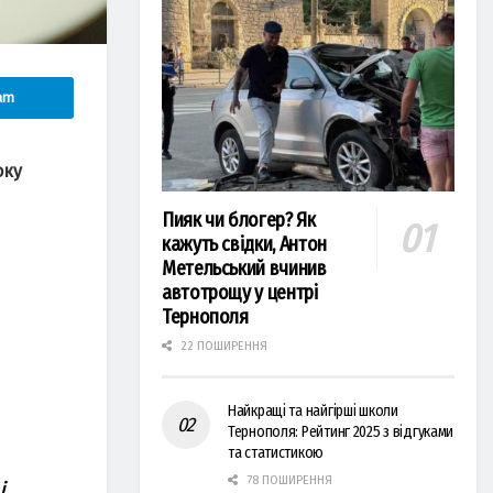
am
oку
Пияк чи блогер? Як
кажуть свідки, Антон
Метельський вчинив
автотрощу у центрі
Тернополя
22 ПОШИРЕННЯ
Найкращі та найгірші школи
Тернополя: Рейтинг 2025 з відгуками
та статистикою
78 ПОШИРЕННЯ
і