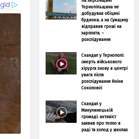
На Херсонщині
Тернопільщина не
добудував обіцяні
будинки, а на Сумщину
відправив гроші на
зарплати, –
розслідування
Скандал у Тернополі:
смерть військового
хірурга знову в центрі
уваги після
розслідування Яніни
Соколової
Скандал у
Микулинецькій
громаді: активіст
заявив про тепло в
раді та холод у школах