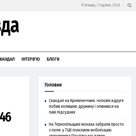
П’ятниця, 7 Серпня, 2026
КАНДАЛ
ІНТЕРВ’Ю
БЛОГИ
Головне
Скандал на Кременеччині: чоловік вдруге
побив колишню дружину і опинився на
,46
лаві підсудних
На Тернопільщині монаха забрали просто
з поля: у ТЦК пояснили мобілізацію
священника Почаївської лаври