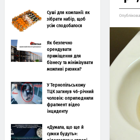
Суші для компанії: як
Опубліков
зібрати набір, щоб
усім сподобалося
Як безпечно
орендувати
приміщення для
бізнесу та мінімізувати
можливі ризики?
У Тернопільському
ТЦК загинув 46-річний
чоловік: оприлюднили
фрагмент відео
інциденту
«Думала, що ще й
сумки будуть»: