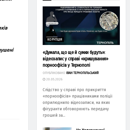
иків
КОРУПЦІЯ
мушені
«Думала, що ще й сумки будуть»:
відеозапис у справі «кришування»
порноофісів у Тернополі
ОПУБЛІКОВАНО
ІВАН ТЕРНОПІЛЬСЬКИЙ
20.05.2026
Слідство у справі про прикриття
«порноофісів» працівниками поліції
оприлюднило відеозаписи, на яких
фігуранти обговорюють передачу
грошей за...