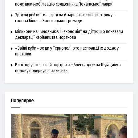
пояснили мобілізацію священника Почаївської лаври
Зросли рейтинги — зросла й зарплата: скільки отримує
голова Більче-Золотецької громади
Мільйони на чиновників і “економія” на дітях: що показали
декларації керівництва Чорткова
«Зайві куби» води у Тернополі: хто насправді їх додає у
платіжки
Власноруч зняв свій портрет з «Алеї надії»: на Шумщину з
полону повернувся захисник
Популярне