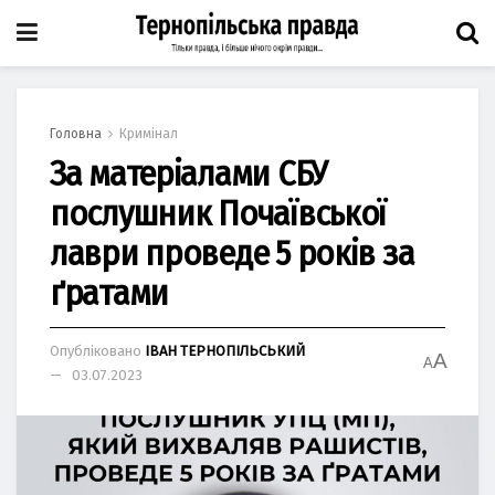
Головна
Кримінал
Зa мaтеріaлaми СБУ
послушник Почаївської
лаври проведе 5 років зa
ґрaтaми
Опубліковано
ІВАН ТЕРНОПІЛЬСЬКИЙ
A
A
03.07.2023