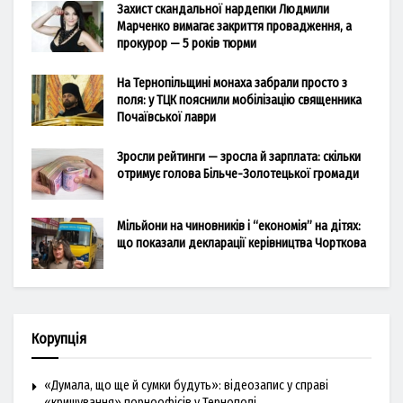
Захист скандальної нардепки Людмили
Марченко вимагає закриття провадження, а
прокурор — 5 років тюрми
На Тернопільщині монаха забрали просто з
поля: у ТЦК пояснили мобілізацію священника
Почаївської лаври
Зросли рейтинги — зросла й зарплата: скільки
отримує голова Більче-Золотецької громади
Мільйони на чиновників і “економія” на дітях:
що показали декларації керівництва Чорткова
Корупція
«Думала, що ще й сумки будуть»: відеозапис у справі
«кришування» порноофісів у Тернополі