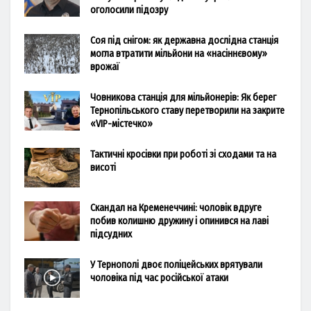
оголосили підозру
Соя під снігом: як державна дослідна станція
могла втратити мільйони на «насіннєвому»
врожаї
Човникова станція для мільйонерів: Як берег
Тернопільського ставу перетворили на закрите
«VIP-містечко»
Тактичні кросівки при роботі зі сходами та на
висоті
Скандал на Кременеччині: чоловік вдруге
побив колишню дружину і опинився на лаві
підсудних
У Тернополі двоє поліцейських врятували
чоловіка під час російської атаки