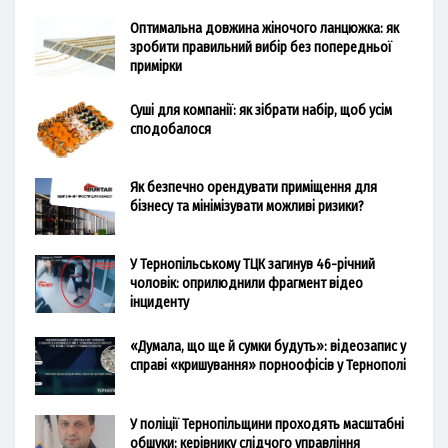
Оптимальна довжина жіночого ланцюжка: як
зробити правильний вибір без попередньої
примірки
Суші для компанії: як зібрати набір, щоб усім
сподобалося
Як безпечно орендувати приміщення для
бізнесу та мінімізувати можливі ризики?
У Тернопільському ТЦК загинув 46-річний
чоловік: оприлюднили фрагмент відео
інциденту
«Думала, що ще й сумки будуть»: відеозапис у
справі «кришування» порноофісів у Тернополі
У поліції Тернопільщини проходять масштабні
обшуки: керівнику слідчого управління