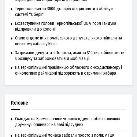
Тернополянин за 3000 доларів обіцяв зняти з обліку в
системі “Оберіг”
Ексзаступника голови Тернопільської ОВА Ігоря Гайдука
відправили до колонії
Стало відоме ім’я почаївського депутата, якого піймали на
великому хабарі у Києві
Затримали депутата з Почаєва, який за $10 тис. обіцяв зняти
з розшуку та забронювати від мобілізації
На Тернопільщині працівницю обласного онкодиспансеру і
онкологиню райлікарні підозрюють в отриманні хабаря
Головне
Скандал на Кременеччині: чоловік вдруге побив колишню
дружину і опинився на лаві підсудних
На Тернопільщині монаха забрали просто з поля: у ТЦК