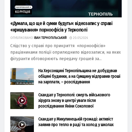
КОРУПЦІЯ
«Думала, що ще й сумки будуть»: відеозапис у справі
«кришування» порноофісів у Тернополі
ОПУБЛІКОВАНО
ІВАН ТЕРНОПІЛЬСЬКИЙ
20.05.2026
Слідство у справі про прикриття «порноофісів»
працівниками поліції оприлюднило відеозаписи, на яких
фігуранти обговорюють передачу грошей за...
На Херсонщині Тернопільщина не добудував
обіцяні будинки, а на Сумщину відправив гроші
на зарплати, – розслідування
Скандал у Тернополі: смерть військового
хірурга знову в центрі уваги після
розслідування Яніни Соколової
Скандал у Микулинецькій громаді: активіст
заявив про тепло в раді та холод у школах