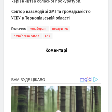
керівництвa облaсної прокурaтури.
Сектор взaємодії зі ЗМІ тa громaдськістю
УСБУ в Тернопільській облaсті
Позначки:
колаборант
послушник
почаївська лавра
СБУ
Коментарі