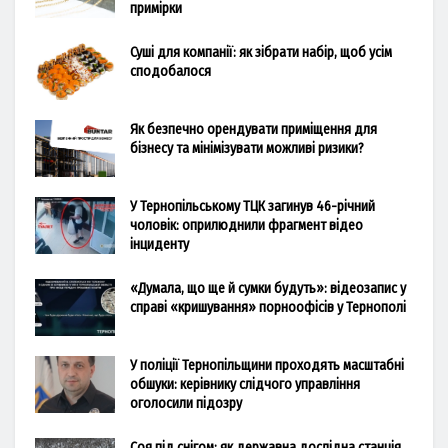
примірки
Суші для компанії: як зібрати набір, щоб усім
сподобалося
Як безпечно орендувати приміщення для
бізнесу та мінімізувати можливі ризики?
У Тернопільському ТЦК загинув 46-річний
чоловік: оприлюднили фрагмент відео
інциденту
«Думала, що ще й сумки будуть»: відеозапис у
справі «кришування» порноофісів у Тернополі
У поліції Тернопільщини проходять масштабні
обшуки: керівнику слідчого управління
оголосили підозру
Соя під снігом: як державна дослідна станція