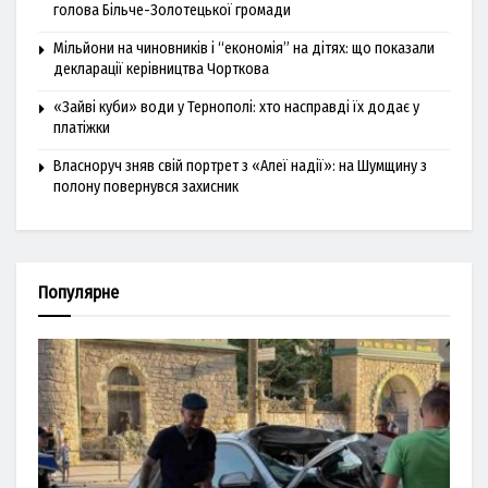
голова Більче-Золотецької громади
Мільйони на чиновників і “економія” на дітях: що показали
декларації керівництва Чорткова
«Зайві куби» води у Тернополі: хто насправді їх додає у
платіжки
Власноруч зняв свій портрет з «Алеї надії»: на Шумщину з
полону повернувся захисник
Популярне