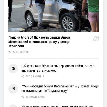
Пияк чи блогер? Як кажуть свідки, Антон
Метельський вчинив автотрощу у центрі
Тернополя
22 ПОШИРЕННЯ
Найкращі та найгірші школи Тернополя: Рейтинг 2025 з
відгуками та статистикою
78 ПОШИРЕННЯ
“Мені набридла брехня Василя Бойка” — у Почаєві люди
покидають партію “Слуга народу”
30 ПОШИРЕННЯ
«Котлєта» не допомогла відомому тернопільському