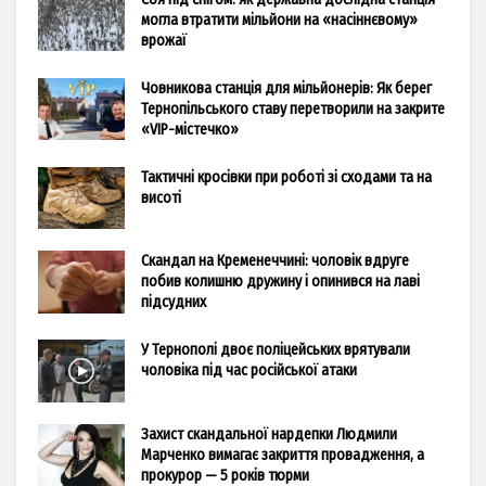
могла втратити мільйони на «насіннєвому»
врожаї
Човникова станція для мільйонерів: Як берег
Тернопільського ставу перетворили на закрите
«VIP-містечко»
Тактичні кросівки при роботі зі сходами та на
висоті
Скандал на Кременеччині: чоловік вдруге
побив колишню дружину і опинився на лаві
підсудних
У Тернополі двоє поліцейських врятували
чоловіка під час російської атаки
Захист скандальної нардепки Людмили
Марченко вимагає закриття провадження, а
прокурор — 5 років тюрми