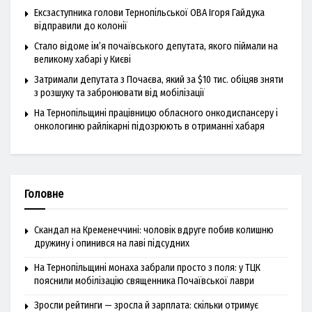
Ексзаступника голови Тернопільської ОВА Ігоря Гайдука
відправили до колонії
Стало відоме ім’я почаївського депутата, якого піймали на
великому хабарі у Києві
Затримали депутата з Почаєва, який за $10 тис. обіцяв зняти
з розшуку та забронювати від мобілізації
На Тернопільщині працівницю обласного онкодиспансеру і
онкологиню райлікарні підозрюють в отриманні хабаря
Головне
Скандал на Кременеччині: чоловік вдруге побив колишню
дружину і опинився на лаві підсудних
На Тернопільщині монаха забрали просто з поля: у ТЦК
пояснили мобілізацію священника Почаївської лаври
Зросли рейтинги — зросла й зарплата: скільки отримує