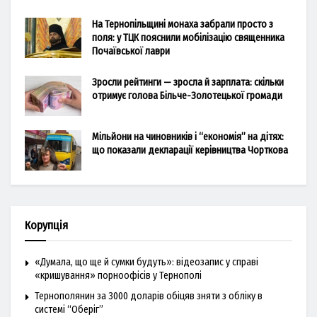
На Тернопільщині монаха забрали просто з
поля: у ТЦК пояснили мобілізацію священника
Почаївської лаври
Зросли рейтинги — зросла й зарплата: скільки
отримує голова Більче-Золотецької громади
Мільйони на чиновників і “економія” на дітях:
що показали декларації керівництва Чорткова
Корупція
«Думала, що ще й сумки будуть»: відеозапис у справі
«кришування» порноофісів у Тернополі
Тернополянин за 3000 доларів обіцяв зняти з обліку в
системі “Оберіг”