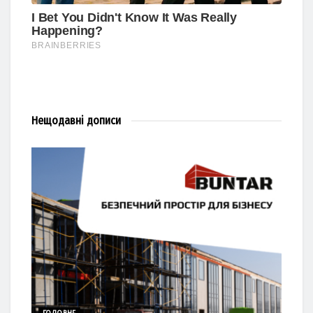
Нещодавні
дописи