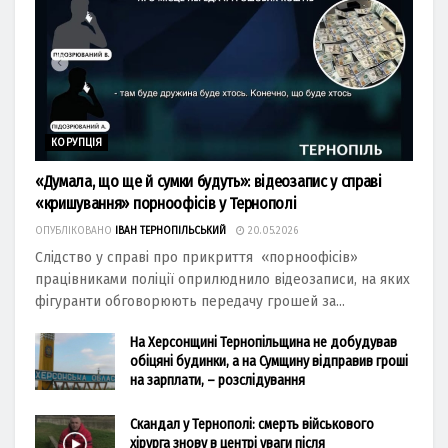
КОРУПЦІЯ
«Думала, що ще й сумки будуть»: відеозапис у справі
«кришування» порноофісів у Тернополі
ОПУБЛІКОВАНО
ІВАН ТЕРНОПІЛЬСЬКИЙ
20.05.2026
Слідство у справі про прикриття «порноофісів»
працівниками поліції оприлюднило відеозаписи, на яких
фігуранти обговорюють передачу грошей за...
На Херсонщині Тернопільщина не добудував
обіцяні будинки, а на Сумщину відправив гроші
на зарплати, – розслідування
Скандал у Тернополі: смерть військового
хірурга знову в центрі уваги після