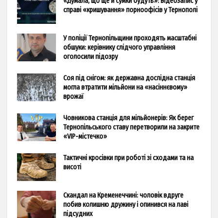
«Думала, що ще й сумки будуть»: відеозапис у
справі «кришування» порноофісів у Тернополі
У поліції Тернопільщини проходять масштабні
обшуки: керівнику слідчого управління
оголосили підозру
Соя під снігом: як державна дослідна станція
могла втратити мільйони на «насіннєвому»
врожаї
Човникова станція для мільйонерів: Як берег
Тернопільського ставу перетворили на закрите
«VIP-містечко»
Тактичні кросівки при роботі зі сходами та на
висоті
Скандал на Кременеччині: чоловік вдруге
побив колишню дружину і опинився на лаві
підсудних