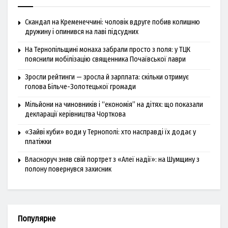
Скандал на Кременеччині: чоловік вдруге побив колишню
дружину і опинився на лаві підсудних
На Тернопільщині монаха забрали просто з поля: у ТЦК
пояснили мобілізацію священника Почаївської лаври
Зросли рейтинги — зросла й зарплата: скільки отримує
голова Більче-Золотецької громади
Мільйони на чиновників і “економія” на дітях: що показали
декларації керівництва Чорткова
«Зайві куби» води у Тернополі: хто насправді їх додає у
платіжки
Власноруч зняв свій портрет з «Алеї надії»: на Шумщину з
полону повернувся захисник
Популярне