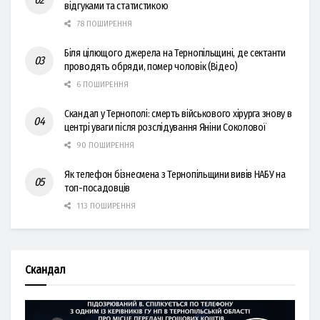
відгуками та статистикою
78 ПОШИРЕННЯ
Біля цілющого джерела на Тернопільщині, де сектанти
проводять обряди, помер чоловік (Відео)
6 ПОШИРЕННЯ
Скандал у Тернополі: смерть військового хірурга знову в
центрі уваги після розслідування Яніни Соколової
90 ПОШИРЕННЯ
Як телефон бізнесмена з Тернопільщини вивів НАБУ на
топ-посадовців
113 ПОШИРЕННЯ
Скандал