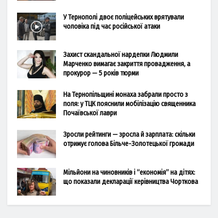
У Тернополі двоє поліцейських врятували
чоловіка під час російської атаки
Захист скандальної нардепки Людмили
Марченко вимагає закриття провадження, а
прокурор — 5 років тюрми
На Тернопільщині монаха забрали просто з
поля: у ТЦК пояснили мобілізацію священника
Почаївської лаври
Зросли рейтинги — зросла й зарплата: скільки
отримує голова Більче-Золотецької громади
Мільйони на чиновників і “економія” на дітях:
що показали декларації керівництва Чорткова