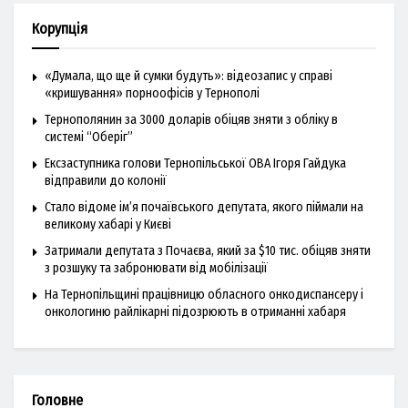
Корупція
«Думала, що ще й сумки будуть»: відеозапис у справі
«кришування» порноофісів у Тернополі
Тернополянин за 3000 доларів обіцяв зняти з обліку в
системі “Оберіг”
Ексзаступника голови Тернопільської ОВА Ігоря Гайдука
відправили до колонії
Стало відоме ім’я почаївського депутата, якого піймали на
великому хабарі у Києві
Затримали депутата з Почаєва, який за $10 тис. обіцяв зняти
з розшуку та забронювати від мобілізації
На Тернопільщині працівницю обласного онкодиспансеру і
онкологиню райлікарні підозрюють в отриманні хабаря
Головне