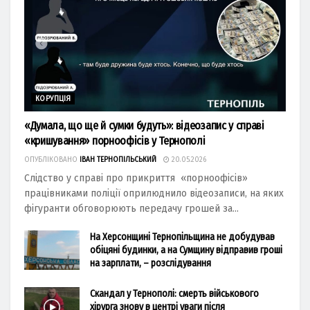
КОРУПЦІЯ
«Думала, що ще й сумки будуть»: відеозапис у справі
«кришування» порноофісів у Тернополі
ОПУБЛІКОВАНО
ІВАН ТЕРНОПІЛЬСЬКИЙ
20.05.2026
Слідство у справі про прикриття «порноофісів»
працівниками поліції оприлюднило відеозаписи, на яких
фігуранти обговорюють передачу грошей за...
На Херсонщині Тернопільщина не добудував
обіцяні будинки, а на Сумщину відправив гроші
на зарплати, – розслідування
Скандал у Тернополі: смерть військового
хірурга знову в центрі уваги після