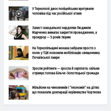
У Тернополі двоє поліцейських врятували
чоловіка під час російської атаки
Захист скандальної нардепки Людмили
Марченко вимагає закриття провадження, а
прокурор — 5 років тюрми
На Тернопільщині монаха забрали просто з
поля: у ТЦК пояснили мобілізацію священника
Почаївської лаври
Зросли рейтинги — зросла й зарплата: скільки
отримує голова Більче-Золотецької громади
Мільйони на чиновників і “економія” на дітях:
що показали декларації керівництва Чорткова