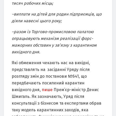
тисяч робочих місць;
–
виплати на дітей для родин підприємців, що
діяли навесні цього року;
–
разом із Торгово-промисловою палатою
опрацьову
ють
механізм реалізації форс-
мажорних обставин у зв’язку з карантином
вихідного дня.
Які обмеження чекають нас на вихідні,
представлять на засіданні Уряду після
розгляду змін до постанови №641, що
передбачають посилений карантин
вихідного дня,
пише
Прем’єр-міністр Денис
Шмигаль. Як зазначають, Уряд після
консультації з бізнесом та експертами обрав
таку модель карантинних заходів, яка