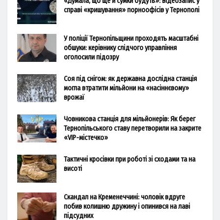
«Думала, що ще й сумки будуть»: відеозапис у
справі «кришування» порноофісів у Тернополі
У поліції Тернопільщини проходять масштабні
обшуки: керівнику слідчого управління
оголосили підозру
Соя під снігом: як державна дослідна станція
могла втратити мільйони на «насіннєвому»
врожаї
Човникова станція для мільйонерів: Як берег
Тернопільського ставу перетворили на закрите
«VIP-містечко»
Тактичні кросівки при роботі зі сходами та на
висоті
Скандал на Кременеччині: чоловік вдруге
побив колишню дружину і опинився на лаві
підсудних