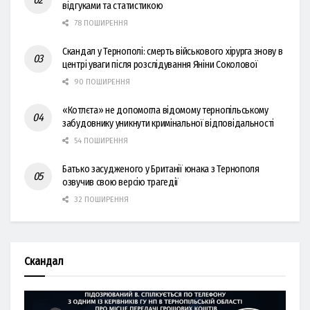
відгуками та статистикою
78 ПОШИРЕННЯ
Скандал у Тернополі: смерть військового хірурга знову в
центрі уваги після розслідування Яніни Соколової
90 ПОШИРЕННЯ
«Котлєта» не допомогла відомому тернопільському
забудовнику уникнути кримінальної відповідальності
54 ПОШИРЕННЯ
Батько засудженого у Британії юнака з Тернополя
озвучив свою версію трагедії
32 ПОШИРЕННЯ
Скандал