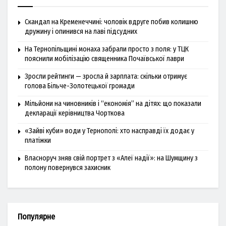
Скандал на Кременеччині: чоловік вдруге побив колишню
дружину і опинився на лаві підсудних
На Тернопільщині монаха забрали просто з поля: у ТЦК
пояснили мобілізацію священника Почаївської лаври
Зросли рейтинги — зросла й зарплата: скільки отримує
голова Більче-Золотецької громади
Мільйони на чиновників і “економія” на дітях: що показали
декларації керівництва Чорткова
«Зайві куби» води у Тернополі: хто насправді їх додає у
платіжки
Власноруч зняв свій портрет з «Алеї надії»: на Шумщину з
полону повернувся захисник
Популярне