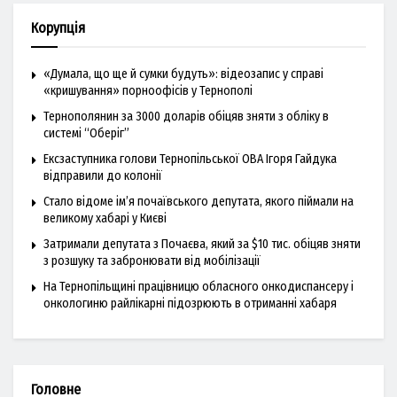
Корупція
«Думала, що ще й сумки будуть»: відеозапис у справі
«кришування» порноофісів у Тернополі
Тернополянин за 3000 доларів обіцяв зняти з обліку в
системі “Оберіг”
Ексзаступника голови Тернопільської ОВА Ігоря Гайдука
відправили до колонії
Стало відоме ім’я почаївського депутата, якого піймали на
великому хабарі у Києві
Затримали депутата з Почаєва, який за $10 тис. обіцяв зняти
з розшуку та забронювати від мобілізації
На Тернопільщині працівницю обласного онкодиспансеру і
онкологиню райлікарні підозрюють в отриманні хабаря
Головне