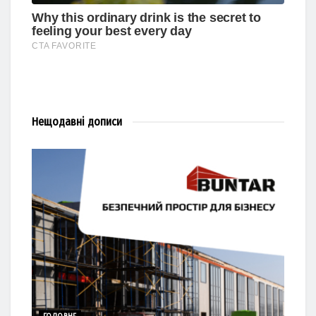
Нещодавні
дописи