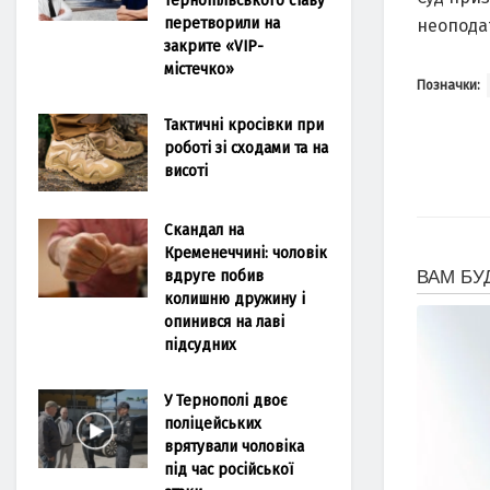
перетворили на
неопода
закрите «VIP-
містечко»
Позначки:
Тактичні кросівки при
роботі зі сходами та на
висоті
Скандал на
Кременеччині: чоловік
вдруге побив
колишню дружину і
опинився на лаві
підсудних
У Тернополі двоє
поліцейських
врятували чоловіка
під час російської