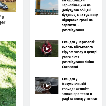
На Херсонщині
Тернопільщина не
добудував обіцяні
будинки, а на Сумщину
відправив гроші на
зарплати, –
розслідування
Скандал у Тернополі:
смерть військового
хірурга знову в центрі
уваги після
розслідування Яніни
Соколової
Скандал у
Микулинецькій
громаді: активіст
заявив про тепло в
раді та холод у школах