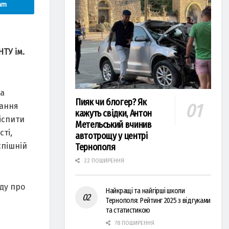
am
ТУ ім.
за
Пияк чи блогер? Як
мання
кажуть свідки, Антон
іспити
Метельський вчинив
ті,
автотрощу у центрі
спішній
Тернополя
22 ПОШИРЕННЯ
ду про
Найкращі та найгірші школи
Тернополя: Рейтинг 2025 з відгуками
та статистикою
78 ПОШИРЕННЯ