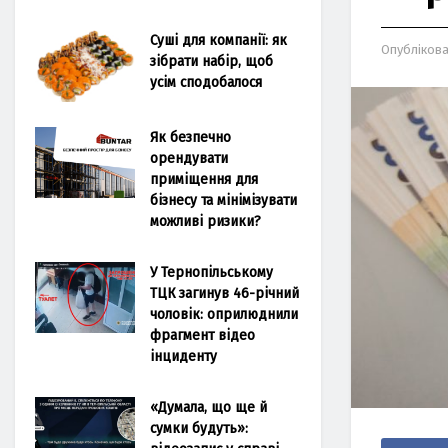
Суші для компанії: як
Опубліков
зібрати набір, щоб
усім сподобалося
Як безпечно
орендувати
приміщення для
бізнесу та мінімізувати
можливі ризики?
У Тернопільському
ТЦК загинув 46-річний
чоловік: оприлюднили
фрагмент відео
інциденту
«Думала, що ще й
сумки будуть»: