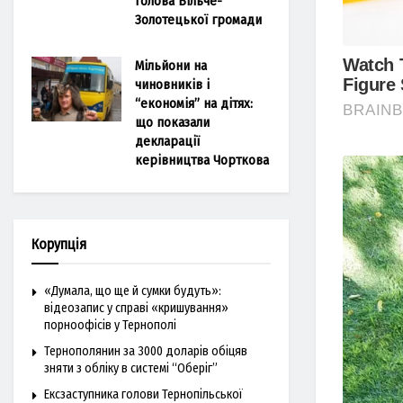
голова Більче-
Золотецької громади
Мільйони на
чиновників і
“економія” на дітях:
що показали
декларації
керівництва Чорткова
Корупція
«Думала, що ще й сумки будуть»:
відеозапис у справі «кришування»
порноофісів у Тернополі
Тернополянин за 3000 доларів обіцяв
зняти з обліку в системі “Оберіг”
Ексзаступника голови Тернопільської