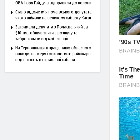
ОВА Ігоря Гайдука відправили до колонії
Стало відоме ім’я почаївського депутата,
якого піймали на великому хабарі у Києві
Затримали депутата з Почаєва, який за
$10 тис. обіцяв зняти з розшуку та
забронювати від мобілізації
На Тернопільщині працівницю обласного
онкодиспансеру і онкологиню райлікарні
підозрюють в отриманні хабаря