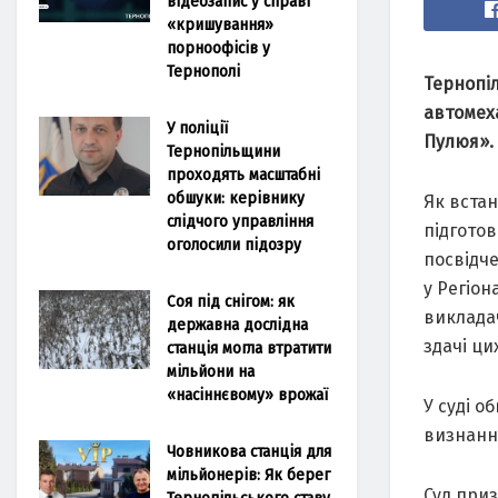
відеозапис у справі
«кришування»
порноофісів у
Тернополі
Тернопі
автомех
У поліції
Пулюя».
Тернопільщини
проходять масштабні
обшуки: керівнику
Як вста
слідчого управління
підготов
оголосили підозру
посвідч
у Регіон
Соя під снігом: як
викладач
державна дослідна
здачі ци
станція могла втратити
мільйони на
«насіннєвому» врожаї
У суді о
визнанн
Човникова станція для
мільйонерів: Як берег
Суд приз
Тернопільського ставу