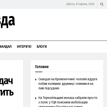
Субота, 8 Серпня, 2026
КАНДАЛ
ІНТЕРВ’Ю
БЛОГИ
Головне
адач
Скандал на Кременеччині: чоловік вдруге
побив колишню дружину і опинився на
ить
лаві підсудних
На Тернопільщині монаха забрали просто
з поля: у ТЦК пояснили мобілізацію
священника Почаївської лаври