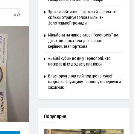
Зросли рейтинги — зросла й зарплата:
A
A
скільки отримує голова Більче-
Золотецької громади
Мільйони на чиновників і “економія” на
дітях: що показали декларації
керівництва Чорткова
«Зайві куби» води у Тернополі: хто
насправді їх додає у платіжки
Власноруч зняв свій портрет з «Алеї
надії»: на Шумщину з полону повернувся
захисник
Популярне