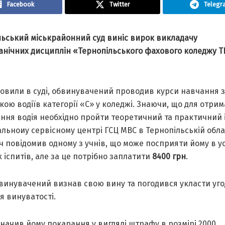
Facebook
Twitter
Telegr
льський міськрайонний суд виніс вирок викладачу
анічних дисциплін «Тернопільського фахового коледжу ТН
новили в суді, обвинувачений проводив курси навчання 
кою водіїв категорії «С» у коледжі. Знаючи, що для отри
ення водія необхідно пройти теоретичний та практичний 
альноиу сервісному центрі ГСЦ МВС в Тернопільській облас
 повідомив одному з учнів, що може посприяти йому в у
х іспитів, але за це потрібно заплатити
8400 грн
.
бвинувачений визнав свою вину та погодився укласти уго
я винуватості.
начив йому покарання у вигляді штрафу в розмірі 2000