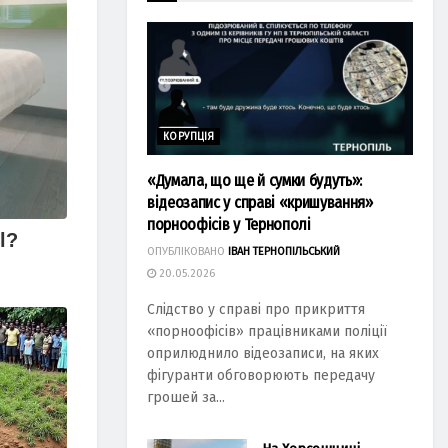
КОРУПЦІЯ
«Думала, що ще й сумки будуть»:
відеозапис у справі «кришування»
порноофісів у Тернополі
ОПУБЛІКОВАНО
ІВАН ТЕРНОПІЛЬСЬКИЙ
20.05.2026
Слідство у справі про прикриття
«порноофісів» працівниками поліції
оприлюднило відеозаписи, на яких
фігуранти обговорюють передачу
грошей за...