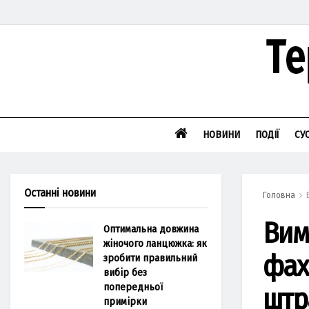
НОВИНИ
ПОДІЇ
СУ
Останні новини
Головна
Вим
Оптимальна довжина
жіночого ланцюжка: як
фах
зробити правильний
вибір без
попередньої
штр
примірки