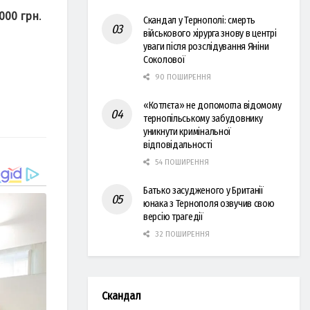
 000 грн
.
Скандал у Тернополі: смерть
військового хірурга знову в центрі
уваги після розслідування Яніни
Соколової
90 ПОШИРЕННЯ
«Котлєта» не допомогла відомому
тернопільському забудовнику
уникнути кримінальної
відповідальності
54 ПОШИРЕННЯ
Батько засудженого у Британії
юнака з Тернополя озвучив свою
версію трагедії
32 ПОШИРЕННЯ
Скандал