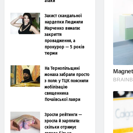
атаки
Захист скандальної
нардепки Людмили
Марченко вимагає
закриття
провадження, а
прокурор — 5 років
тюрми
На Тернопільщині
монаха забрали просто
з поля: у ТЦК пояснили
мобілізацію
священника
Почаївської лаври
Зросли рейтинги —
зросла й зарплата:
скільки отримує