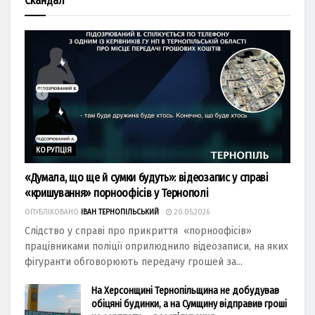
Скандал
КОРУПЦІЯ
«Думала, що ще й сумки будуть»: відеозапис у справі
«кришування» порноофісів у Тернополі
ОПУБЛІКОВАНО
ІВАН ТЕРНОПІЛЬСЬКИЙ
20.05.2026
Слідство у справі про прикриття «порноофісів»
працівниками поліції оприлюднило відеозаписи, на яких
фігуранти обговорюють передачу грошей за...
На Херсонщині Тернопільщина не добудував
обіцяні будинки, а на Сумщину відправив гроші