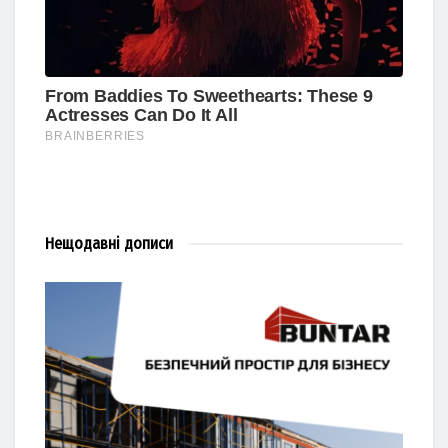
Нещодавні
дописи