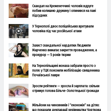
Скандал на Кременеччині: чоловік вдруге
побив колишню дружину і опинився на лаві
підсудних
У Тернополі двоє поліцейських врятували
чоловіка під час російської атаки
Захист скандальної нардепки Людмили
Марченко вимагає закриття провадження, а
прокурор — 5 років тюрми
На Тернопільщині монаха забрали просто з
поля: у ТЦК пояснили мобілізацію священника
Почаївської лаври
Зросли рейтинги — зросла й зарплата: скільки
отримує голова Більче-Золотецької громади
Мільйони на чиновників і “економія” на дітях:
що показали декларації керівництва Чорткова