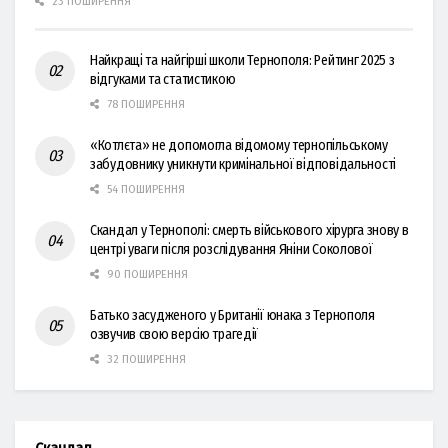
23 ПОШИРЕННЯ
Найкращі та найгірші школи Тернополя: Рейтинг 2025 з
відгуками та статистикою
78 ПОШИРЕННЯ
«Котлєта» не допомогла відомому тернопільському
забудовнику уникнути кримінальної відповідальності
54 ПОШИРЕННЯ
Скандал у Тернополі: смерть військового хірурга знову в
центрі уваги після розслідування Яніни Соколової
90 ПОШИРЕННЯ
Батько засудженого у Британії юнака з Тернополя
озвучив свою версію трагедії
32 ПОШИРЕННЯ