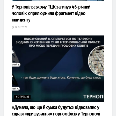
У Тернопільському ТЦК загинув 46-річний
чоловік: оприлюднили фрагмент відео
інциденту
24.05.2026
КОРУПЦІЯ
«Думала, що ще й сумки будуть»: відеозапис у
справі «кришування» порноофісів у Тернополі