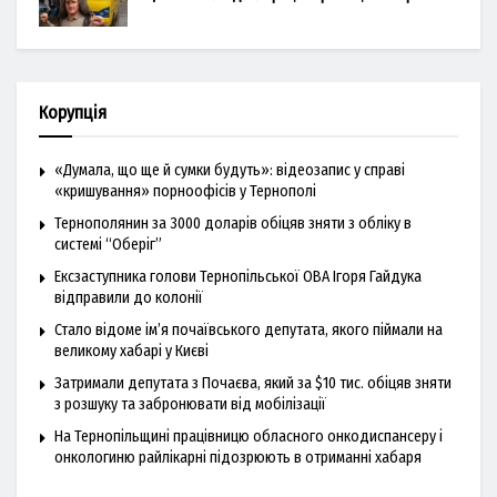
Корупція
«Думала, що ще й сумки будуть»: відеозапис у справі
«кришування» порноофісів у Тернополі
Тернополянин за 3000 доларів обіцяв зняти з обліку в
системі “Оберіг”
Ексзаступника голови Тернопільської ОВА Ігоря Гайдука
відправили до колонії
Стало відоме ім’я почаївського депутата, якого піймали на
великому хабарі у Києві
Затримали депутата з Почаєва, який за $10 тис. обіцяв зняти
з розшуку та забронювати від мобілізації
На Тернопільщині працівницю обласного онкодиспансеру і
онкологиню райлікарні підозрюють в отриманні хабаря