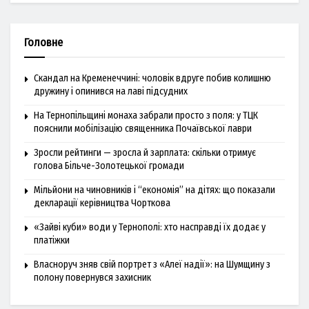
Головне
Скандал на Кременеччині: чоловік вдруге побив колишню
дружину і опинився на лаві підсудних
На Тернопільщині монаха забрали просто з поля: у ТЦК
пояснили мобілізацію священника Почаївської лаври
Зросли рейтинги — зросла й зарплата: скільки отримує
голова Більче-Золотецької громади
Мільйони на чиновників і “економія” на дітях: що показали
декларації керівництва Чорткова
«Зайві куби» води у Тернополі: хто насправді їх додає у
платіжки
Власноруч зняв свій портрет з «Алеї надії»: на Шумщину з
полону повернувся захисник