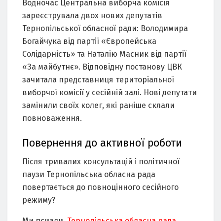
Водночас Центральна виборча комісія
зареєструвала двох нових депутатів
Тернопільської обласної ради: Володимира
Богайчука від партії «Європейська
Солідарність» та Наталію Масник від партії
«За майбутнє». Відповідну постанову ЦВК
зачитала представниця територіальної
виборчої комісії у сесійній залі. Нові депутати
замінили своїх колег, які раніше склали
повноваження.
Повернення до активної роботи
Після тривалих консультацій і політичної
паузи Тернопільська обласна рада
повертається до повноцінного сесійного
режиму?
Ми псиали,
Тернопільська обласна рада