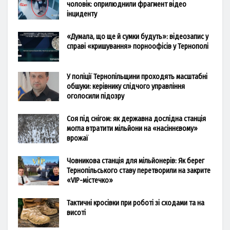
чоловік: оприлюднили фрагмент відео
інциденту
«Думала, що ще й сумки будуть»: відеозапис у
справі «кришування» порноофісів у Тернополі
У поліції Тернопільщини проходять масштабні
обшуки: керівнику слідчого управління
оголосили підозру
Соя під снігом: як державна дослідна станція
могла втратити мільйони на «насіннєвому»
врожаї
Човникова станція для мільйонерів: Як берег
Тернопільського ставу перетворили на закрите
«VIP-містечко»
Тактичні кросівки при роботі зі сходами та на
висоті