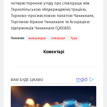
чотиристоронню угоду про співпрацю між
Тернопільською облдержадміністрацією,
Торново-просмисловою палатою Чанаккале,
Торговою біржою Чанаккале та Асоціацією
підприємців Чанаккале (ÇASIAD).
Позначки:
меморандум
співпраця
Труш
Коментарі