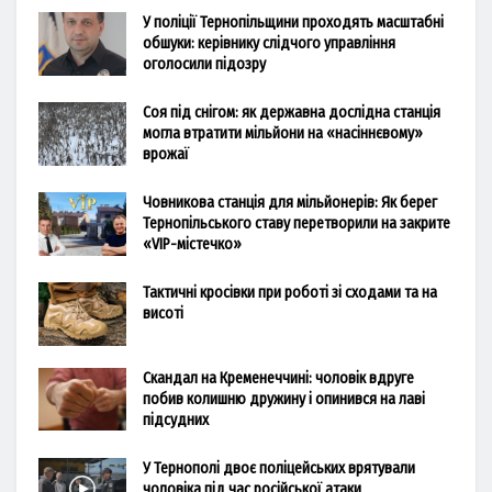
У поліції Тернопільщини проходять масштабні
обшуки: керівнику слідчого управління
оголосили підозру
Соя під снігом: як державна дослідна станція
могла втратити мільйони на «насіннєвому»
врожаї
Човникова станція для мільйонерів: Як берег
Тернопільського ставу перетворили на закрите
«VIP-містечко»
Тактичні кросівки при роботі зі сходами та на
висоті
Скандал на Кременеччині: чоловік вдруге
побив колишню дружину і опинився на лаві
підсудних
У Тернополі двоє поліцейських врятували
чоловіка під час російської атаки