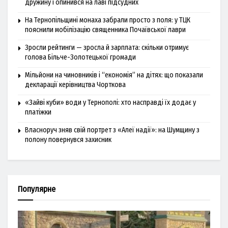
дружину і опинився на лаві підсудних
На Тернопільщині монаха забрали просто з поля: у ТЦК
пояснили мобілізацію священника Почаївської лаври
Зросли рейтинги — зросла й зарплата: скільки отримує
голова Більче-Золотецької громади
Мільйони на чиновників і “економія” на дітях: що показали
декларації керівництва Чорткова
«Зайві куби» води у Тернополі: хто насправді їх додає у
платіжки
Власноруч зняв свій портрет з «Алеї надії»: на Шумщину з
полону повернувся захисник
Популярне