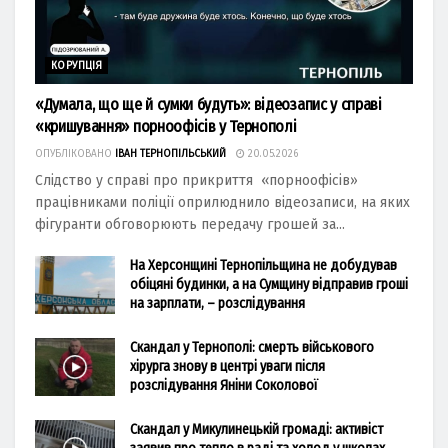
КОРУПЦІЯ
«Думала, що ще й сумки будуть»: відеозапис у справі
«кришування» порноофісів у Тернополі
ОПУБЛІКОВАНО
ІВАН ТЕРНОПІЛЬСЬКИЙ
20.05.2026
Слідство у справі про прикриття «порноофісів»
працівниками поліції оприлюднило відеозаписи, на яких
фігуранти обговорюють передачу грошей за...
На Херсонщині Тернопільщина не добудував
обіцяні будинки, а на Сумщину відправив гроші
на зарплати, – розслідування
Скандал у Тернополі: смерть військового
хірурга знову в центрі уваги після
розслідування Яніни Соколової
Скандал у Микулинецькій громаді: активіст