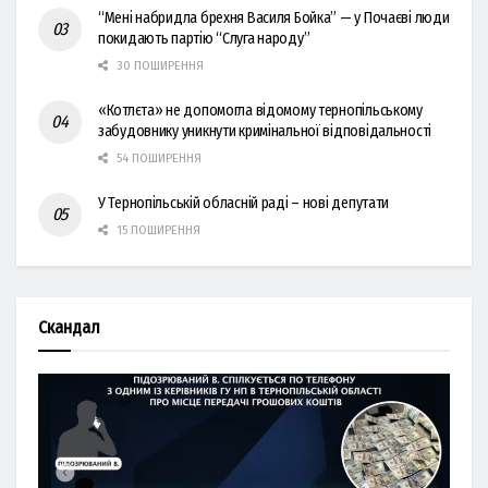
“Мені набридла брехня Василя Бойка” — у Почаєві люди
покидають партію “Слуга народу”
30 ПОШИРЕННЯ
«Котлєта» не допомогла відомому тернопільському
забудовнику уникнути кримінальної відповідальності
54 ПОШИРЕННЯ
У Тернопільській обласній раді – нові депутати
15 ПОШИРЕННЯ
Скандал