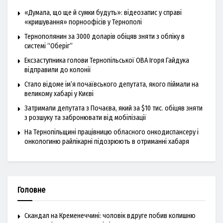
«Думала, що ще й сумки будуть»: відеозапис у справі
«кришування» порноофісів у Тернополі
Тернополянин за 3000 доларів обіцяв зняти з обліку в
системі “Оберіг”
Ексзаступника голови Тернопільської ОВА Ігоря Гайдука
відправили до колонії
Стало відоме ім’я почаївського депутата, якого піймали на
великому хабарі у Києві
Затримали депутата з Почаєва, який за $10 тис. обіцяв зняти
з розшуку та забронювати від мобілізації
На Тернопільщині працівницю обласного онкодиспансеру і
онкологиню райлікарні підозрюють в отриманні хабаря
Головне
Скандал на Кременеччині: чоловік вдруге побив колишню