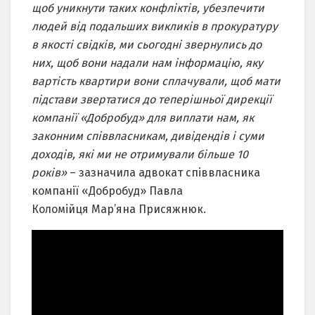
щоб уникнути таких конфліктів, убезпечити
людей від подальших викликів в прокуратуру
в якості свідків, ми сьогодні звернулись до
них, щоб вони надали нам інформацію, яку
вартість квартири вони сплачували, щоб мати
підстави звертатися до теперішньої дирекції
компанії «
Добробуд
» для виплати нам, як
законним співвласникам, д
ивіденд
ів
і суми
доходів, які ми не отримували більше 10
років»
– зазначила адвокат співвласника
компанії «Добробуд» Павла
Коломійця Мар’яна Присяжнюк.