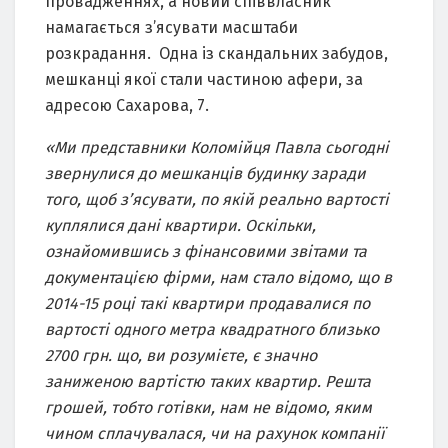
провадженнях, а новий співвласник
намагається з’ясувати масштаби
розкрадання. Одна із скандальних забудов,
мешканці якої стали частиною афери, за
адресою Сахарова, 7.
«
Ми представники Коломійця Павла сьогодні
звернулися до мешканців будинку заради
того, щоб з
’
ясувати, по якій реально вартості
куплялися дані квартири. Оскільки,
ознайомившись з фінансовими звітами та
документацією фірми, нам стало відомо, що в
2014-15 році такі квартири продавалися по
вартості одного метра
квадратного близько
2700 грн. щ
о, ви розумієте, є значно
заниженою вартістю таких квартир. Решта
грошей, тобто готівки, нам не відомо, яким
чином сплачувалася, чи на рахунок компанії