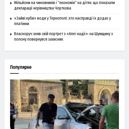
Мільйони на чиновників і “економія” на дітях: що показали
декларації керівництва Чорткова
«Зайві куби» води у Тернополі: хто насправді їх додає у
платіжки
Власноруч зняв свій портрет з «Алеї надії»: на Шумщину з
полону повернувся захисник
Популярне