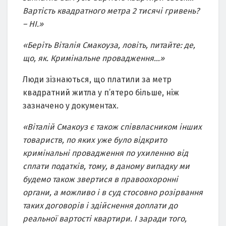
Вартість квадратного метра 2 тисячі гривень?
– НІ.»
«Беріть Віталія
Смакоуза
, ловіть, питайте: де,
що, як. Кримінальне провадження…»
Люди зізнаються, що платили за метр
квадратний житла у п’ятеро більше, ніж
зазначено у документах.
«Віталій
Смакоуз
є також співвласником інших
товариств, по яких уже було відкрито
кримінальні провадження по ухиленню від
сплати податків, тому, в даному випадку ми
будемо також звертися в правоохоронні
органи, а можливо і в суд стосовно розірвання
таких договорів і здійснення доплати до
реальної вартості квартири. І заради того,