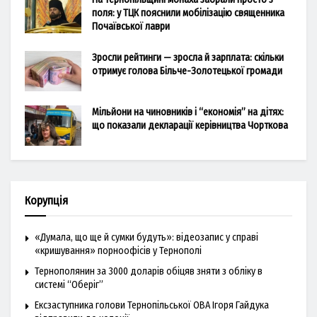
поля: у ТЦК пояснили мобілізацію священника
Почаївської лаври
Зросли рейтинги — зросла й зарплата: скільки
отримує голова Більче-Золотецької громади
Мільйони на чиновників і “економія” на дітях:
що показали декларації керівництва Чорткова
Корупція
«Думала, що ще й сумки будуть»: відеозапис у справі
«кришування» порноофісів у Тернополі
Тернополянин за 3000 доларів обіцяв зняти з обліку в
системі “Оберіг”
Ексзаступника голови Тернопільської ОВА Ігоря Гайдука