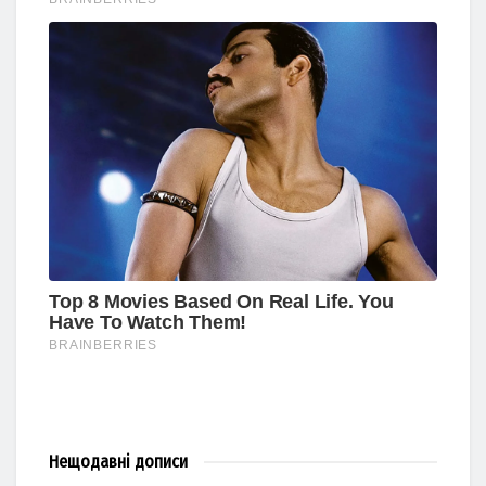
Нещодавні
дописи