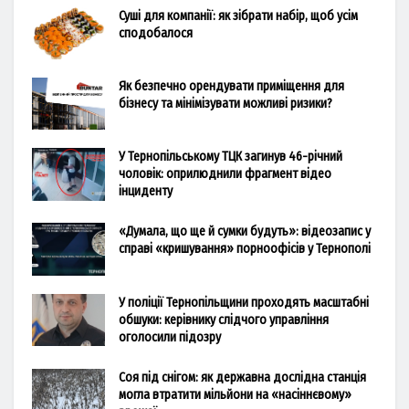
Суші для компанії: як зібрати набір, щоб усім
сподобалося
Як безпечно орендувати приміщення для
бізнесу та мінімізувати можливі ризики?
У Тернопільському ТЦК загинув 46-річний
чоловік: оприлюднили фрагмент відео
інциденту
«Думала, що ще й сумки будуть»: відеозапис у
справі «кришування» порноофісів у Тернополі
У поліції Тернопільщини проходять масштабні
обшуки: керівнику слідчого управління
оголосили підозру
Соя під снігом: як державна дослідна станція
могла втратити мільйони на «насіннєвому»