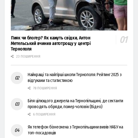
Пияк чи блогер? Як кажуть свідки, Антон
Метельський вчинив автотрощу у центрі
Тернополя
23 ПОШИРЕННЯ
Найкращі та найгірші школи Тернополя: Рейтинг 2025 з
відгуками та статистикою
78 ПОШИРЕННЯ
Біля цілющого джерела на Тернопільщині, де сектанти
проводять обряди, помер чоловік (Відео)
6 ПОШИРЕННЯ
Як телефон бізнесмена з Тернопільщини вивів НАБУ на
топ-посадовців