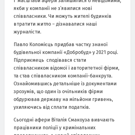
І масштаби афери залишилися б невідомими,
якби у компанії не з’явилися нові
співвласники. Чи можуть жителі будинків
втратити житло – дізнавалися наші
журналісти.
Павло Коломієць придбав частку знаної
будівельної компанії «Добробуд» у 2021 році.
Підприємець сподівався стати
співвласником відомої і авторитетної фірми,
та став співвласником компанії-банкрута.
Ознайомившись детальніше із документами
зрозумів, що один із очільників фірми
обдурював державу на мільйони гривень,
ухиляючись від сплати податків.
Сьогодні афери Віталія Смакоуза вивчають
працівники поліції у кримінальних