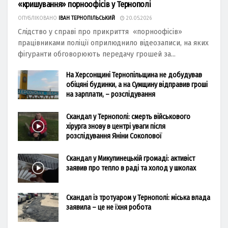
«кришування» порноофісів у Тернополі
ОПУБЛІКОВАНО
ІВАН ТЕРНОПІЛЬСЬКИЙ
20.05.2026
Слідство у справі про прикриття «порноофісів»
працівниками поліції оприлюднило відеозаписи, на яких
фігуранти обговорюють передачу грошей за...
На Херсонщині Тернопільщина не добудував
обіцяні будинки, а на Сумщину відправив гроші
на зарплати, – розслідування
Скандал у Тернополі: смерть військового
хірурга знову в центрі уваги після
розслідування Яніни Соколової
Скандал у Микулинецькій громаді: активіст
заявив про тепло в раді та холод у школах
Скандал із тротуаром у Тернополі: міська влада
заявила – це не їхня робота