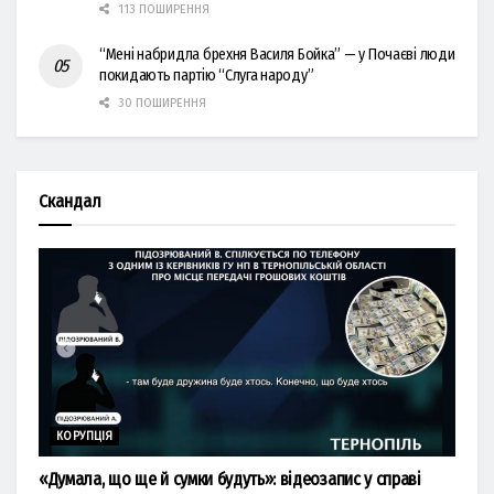
113 ПОШИРЕННЯ
“Мені набридла брехня Василя Бойка” — у Почаєві люди
покидають партію “Слуга народу”
30 ПОШИРЕННЯ
Скандал
КОРУПЦІЯ
«Думала, що ще й сумки будуть»: відеозапис у справі