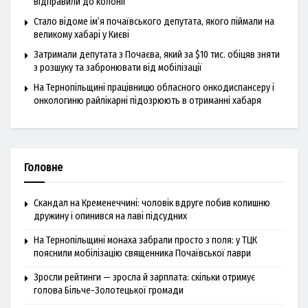
відправили до колонії
Стало відоме ім’я почаївського депутата, якого піймали на
великому хабарі у Києві
Затримали депутата з Почаєва, який за $10 тис. обіцяв зняти
з розшуку та забронювати від мобілізації
На Тернопільщині працівницю обласного онкодиспансеру і
онкологиню райлікарні підозрюють в отриманні хабаря
Головне
Скандал на Кременеччині: чоловік вдруге побив колишню
дружину і опинився на лаві підсудних
На Тернопільщині монаха забрали просто з поля: у ТЦК
пояснили мобілізацію священника Почаївської лаври
Зросли рейтинги — зросла й зарплата: скільки отримує
голова Більче-Золотецької громади