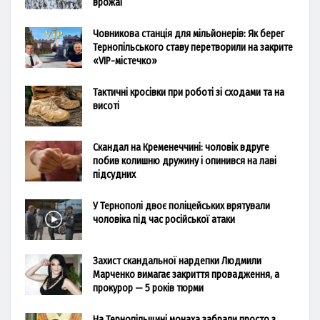
врожаї
Човникова станція для мільйонерів: Як берег
Тернопільського ставу перетворили на закрите
«VIP-містечко»
Тактичні кросівки при роботі зі сходами та на
висоті
Скандал на Кременеччині: чоловік вдруге
побив колишню дружину і опинився на лаві
підсудних
У Тернополі двоє поліцейських врятували
чоловіка під час російської атаки
Захист скандальної нардепки Людмили
Марченко вимагає закриття провадження, а
прокурор — 5 років тюрми
На Тернопільщині монаха забрали просто з