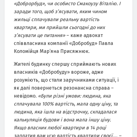
«
Доброрбуд
», чи особисто
Смакоузу
Віталію. І
заради того, щоб з
’
ясувати, яким чином
жильці сплачували реальну вартість
квартири, ми прийшли сьогодні до них
з
’
ясувати це питання»
– каже адвокат
співвласника компанії «Добробуд» Павла
Коломійця Мар’яна Присяжнюк.
Жителі будинку спершу сприймають нових
власників «Добробуду» вороже, адже
розуміють, що стали заручниками ситуації, і
як далі повернеться резонансна справа –
невідомо.
«Були різні умови: людина, яка
сплачувала 100% вартість, мала одну ціну, та
людина, яка ішла на відстрочку, складалася
калькуляція будови і вона мала іншу ціну.
Якщо власник любої квартири в 14 році
заплатив вам усю вартість квартири своєї…. –