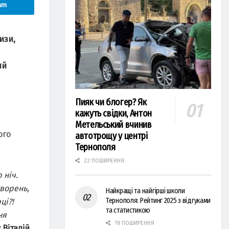
am
изи,
ий
Пияк чи блогер? Як
кажуть свідки, Антон
Метельський вчинив
ого
автотрощу у центрі
Тернополя
22 ПОШИРЕННЯ
 ніч.
творень,
Найкращі та найгірші школи
Тернополя: Рейтинг 2025 з відгуками
ці?!
та статистикою
ня
78 ПОШИРЕННЯ
 Віталій