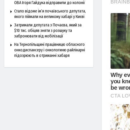
ОВА Ігоря Гайдука відправили до колонії
Стало відоме ім’я почаївського депутата,
якого піймали на великому хабарі у Києві
Затримали депутата з Почаєва, який за
$10 тис. обіцяв зняти з розшуку та
забронювати від мобілізації
На Тернопільщині працівницю обласного
онкодиспансеру і онкологиню райлікарні
підозрюють в отриманні хабаря