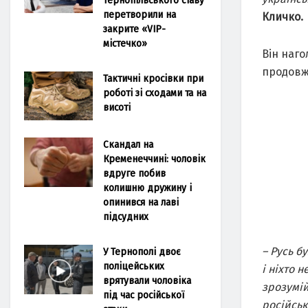
перетворили на
Кличко.
закрите «VIP-
містечко»
Він наго
продовж
Тактичні кросівки при
роботі зі сходами та на
висоті
Скандал на
Кременеччині: чоловік
вдруге побив
колишню дружину і
опинився на лаві
підсудних
– Русь б
У Тернополі двоє
поліцейських
і ніхто 
врятували чоловіка
зрозумій
під час російської
російськ