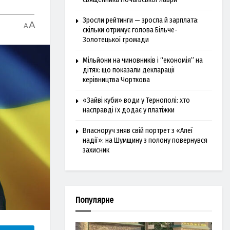
Зросли рейтинги — зросла й зарплата:
A
A
скільки отримує голова Більче-
Золотецької громади
Мільйони на чиновників і “економія” на
дітях: що показали декларації
керівництва Чорткова
«Зайві куби» води у Тернополі: хто
насправді їх додає у платіжки
Власноруч зняв свій портрет з «Алеї
надії»: на Шумщину з полону повернувся
захисник
Популярне