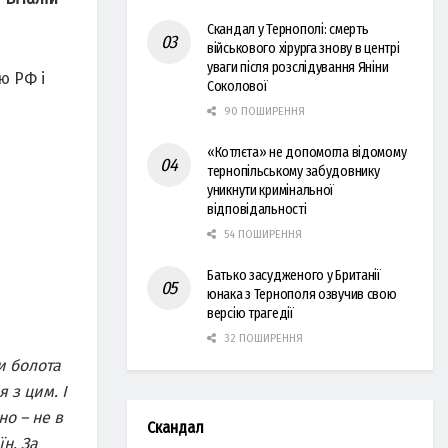
Скандал у Тернополі: смерть
військового хірурга знову в центрі
уваги після розслідування Яніни
ю РФ і
Соколової
90 ПОШИРЕННЯ
«Котлєта» не допомогла відомому
тернопільському забудовнику
уникнути кримінальної
відповідальності
54 ПОШИРЕННЯ
Батько засудженого у Британії
юнака з Тернополя озвучив свою
версію трагедії
32 ПОШИРЕННЯ
и болота
 з цим. І
но – не в
Скандал
їн. За