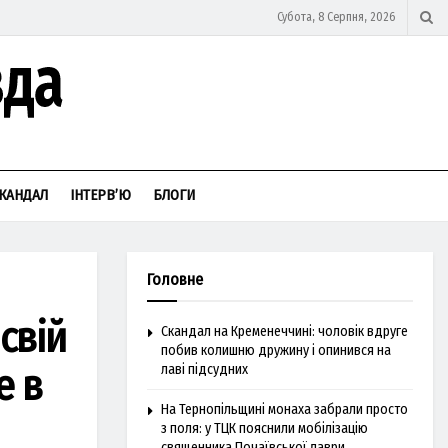
Субота, 8 Серпня, 2026
КАНДАЛ
ІНТЕРВ’Ю
БЛОГИ
Головне
свій
Скандал на Кременеччині: чоловік вдруге
побив колишню дружину і опинився на
е в
лаві підсудних
На Тернопільщині монаха забрали просто
з поля: у ТЦК пояснили мобілізацію
священника Почаївської лаври