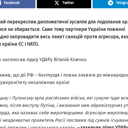
Facebook
Twitter
Telegr
який перекреслив дипломатичні зусилля для подолання кр
ися не збирається. Саме тому партнери України повинні
адно запровадити весь пакет санкцій проти агресора, як
 країни ЄС і НАТО.
 наголосив лідер УДАРу Віталій Кличко.
ажив, що дії РФ – безглуздя і повна зневага до міжнародн
суверенітету незалежних країн!
цьку і Луганську купа російських військ, які сунули туди всю
но, після виступу Путіна, і визнання ним абревіатурних у
рда, яка називає себе миротворцями. Агресори-миротвор
і неадекватно правитель Росії поставив під сумнів існуван
кої держави і українського народу,
–
зазначив лідер УДАРу