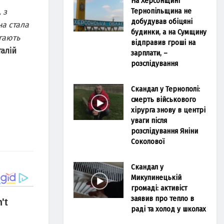
На Херсонщині
Тернопільщина не
 з
добудував обіцяні
а стала
будинки, а на Сумщину
гають
відправив гроші на
алій
зарплати, –
розслідування
Скандал у Тернополі:
смерть військового
хірурга знову в центрі
уваги після
розслідування Яніни
Соколової
Скандал у
Микулинецькій
громаді: активіст
заявив про тепло в
раді та холод у школах