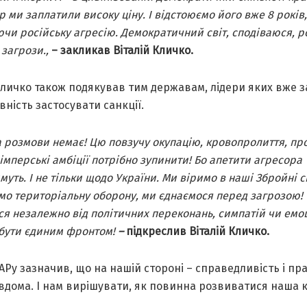
р ми заплатили високу ціну. І відстоюємо його вже 8 років,
чи російську агресію. Демократичний світ, сподіваюся, р
загрози.,
– закликав Віталій Кличко.
Кличко також подякував тим державам, лідери яких вже 
вність застосувати санкції.
а розмови немає! Цю повзучу окупацію, кровопролиття, про
імперські амбіції потрібно зупинити! Бо апетити агресора
муть. І не тільки щодо України. Ми віримо в наші Збройні 
о територіальну оборону, ми єднаємося перед загрозою!
я незалежно від політичних переконань, симпатій чи емоц
 бути єдиним фронтом!
–
підкреслив Віталій Кличко.
АРу зазначив, що на нашій стороні – справедливість і пр
 вдома. І нам вирішувати, як повинна розвиватися наша к