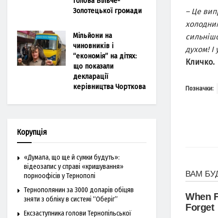
голова Більче-
Золотецької громади
– Це вип
холодним
Мільйони на
сильнішо
чиновників і
духом! І
“економія” на дітях:
Кличко.
що показали
декларації
керівництва Чорткова
Позначки:
Корупція
«Думала, що ще й сумки будуть»:
відеозапис у справі «кришування»
порноофісів у Тернополі
Тернополянин за 3000 доларів обіцяв
зняти з обліку в системі “Оберіг”
Ексзаступника голови Тернопільської