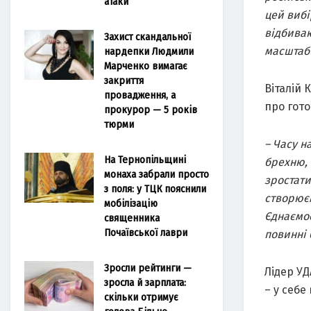
атаки
цей вибі
відбиваю
Захист скандальної
масштаб 
нардепки Людмили
Марченко вимагає
закриття
Віталій 
провадження, а
про гото
прокурор — 5 років
тюрми
– Часу н
На Тернопільщині
брехню, 
монаха забрали просто
зростати
з поля: у ТЦК пояснили
створюєм
мобілізацію
Єднаємос
священника
Почаївської лаври
повинні
Зросли рейтинги —
Лідер УД
зросла й зарплата:
– у себе
скільки отримує