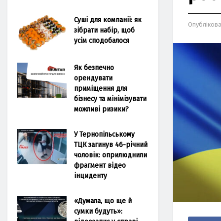
Суші для компанії: як
Опубліков
зібрати набір, щоб
усім сподобалося
Як безпечно
орендувати
приміщення для
бізнесу та мінімізувати
можливі ризики?
У Тернопільському
ТЦК загинув 46-річний
чоловік: оприлюднили
фрагмент відео
інциденту
«Думала, що ще й
сумки будуть»: