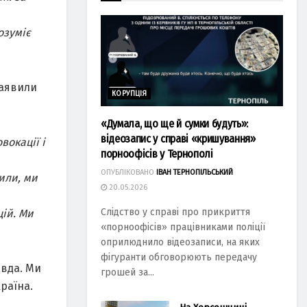
озуміє
заявили
КОРУПЦІЯ
«Думала, що ще й сумки будуть»:
відеозапис у справі «кришування»
вокації і
порноофісів у Тернополі
ОПУБЛІКОВАНО
ІВАН ТЕРНОПІЛЬСЬКИЙ
сили, ми
20.05.2026
Слідство у справі про прикриття
ій. Ми
«порноофісів» працівниками поліції
оприлюднило відеозаписи, на яких
фігуранти обговорюють передачу
авда. Ми
грошей за...
раїна.