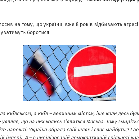
лосив на тому, що українці вже 8 років відбивають агресі
уватимуть боротися.
ула Київською, а Київ – величним містом, іще коли десь бул
не уявляв, що на них колись з’явиться Москва. Тому змиріться
те нарешті: Україна обрала свій шлях і своє майбутнє! І во
ій імперії. А – в цивілізованій демократичній спільноті кра