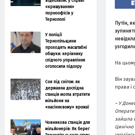
відеозапис у справі
«кришування»
порноофісів у
Тернополі
Путін, 
зупинят
У поліції
невідкл
Тернопільщини
узгодили
проходять масштабні
обшуки: керівнику
слідчого управління
На цьому
оголосили підозру
Він заув
Соя під снігом: як
права і 
державна дослідна
станція могла втратити
мільйони на
– У Доне
«насіннєвому» врожаї
Оператив
зайшла о
Човникова станція для
Цинічно 
мільйонерів: Як берег
українсь
Тернопільського ставу