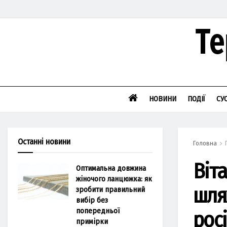
НОВИНИ
ПОДІЇ
СУ
Останні новини
Головна
Віта
Оптимальна довжина
жіночого ланцюжка: як
шлях
зробити правильний
вибір без
попередньої
росі
примірки