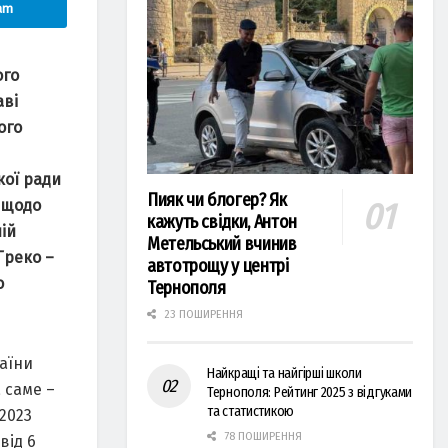
am
ого
аві
ого
кої ради
Пияк чи блогер? Як
 щодо
кажуть свідки, Антон
ій
Метельський вчинив
Греко –
автотрощу у центрі
о
Тернополя
23 ПОШИРЕННЯ
раїни
Найкращі та найгірші школи
а саме –
Тернополя: Рейтинг 2025 з відгуками
та статистикою
2023
78 ПОШИРЕННЯ
від 6