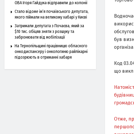
ОВА Ігоря Гайдука відправили до колонії
Стало відоме ім’я почаївського депутата,
Водноча
якого піймали на великому хабарі у Києві
використ
Затримали депутата з Почаєва, який за
обслугов
$10 тис. обіцяв зняти з розшуку та
забронювати від мобілізації
був визн
На Тернопільщині працівницю обласного
організа
онкодиспансеру і онкологиню райлікарні
підозрюють в отриманні хабаря
Код 03.0
що викл
Натоміст
будівни
громадсь
Отже, п
першопо