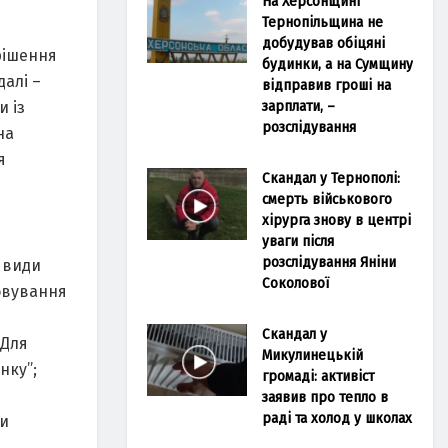
На Херсонщині
Тернопільщина не
добудував обіцяні
рішення
будинки, а на Сумщину
алі –
відправив гроші на
зарплати, –
и із
розслідування
на
я
Скандал у Тернополі:
смерть військового
хірурга знову в центрі
уваги після
розслідування Яніни
 види
Соколової
говування
Скандал у
 Для
Микулинецькій
нку”;
громаді: активіст
заявив про тепло в
раді та холод у школах
ми