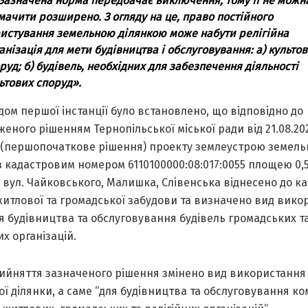
 Зазначена норма передбачає виключення, тому її не можн
мачити розширено. З огляду на це, право постійного
истування земельною ділянкою може набути релігійна
анізація для мети будівництва і обслуговування: а) культо
руд; б) будівель, необхідних для забезпечення діяльності
ьтових споруд».
дом першої інстанції було встановлено, що відповідно до
еного рішенням Тернопільської міської ради від 21.08.2
6 (першопочаткове рішення) проекту землеустрою земель
з кадастровим номером 6110100000:08:017:0055 площею 0,5
вул. Чайковського, Малишка, Слівенська віднесено до ка
житлової та громадської забудови та визначено вид вико
ля будівництва та обслуговування будівель громадських т
их організацій.
рийняття зазначеного рішення змінено вид використання
ї ділянки, а саме “для будівництва та обслуговування к