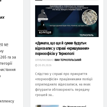
а
вих
КОРУПЦІЯ
«Думала, що ще й сумки будуть»:
020 №
відеозапис у справі «кришування»
ну
порноофісів у Тернополі
265 га за
ОПУБЛІКОВАНО
ІВАН ТЕРНОПІЛЬСЬКИЙ
тегорії
20.05.2026
ристання
Слідство у справі про прикриття
а
«порноофісів» працівниками поліції
оприлюднило відеозаписи, на яких
фігуранти обговорюють передачу
грошей за...
омплексу