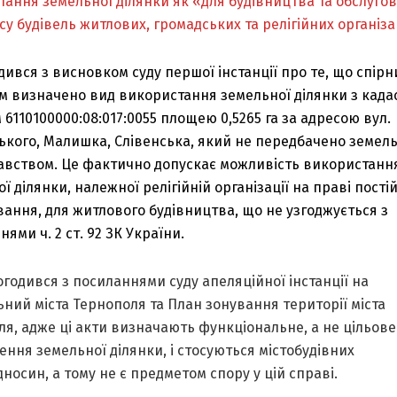
тання земельної ділянки як «для будівництва та обслуго
у будівель житлових, громадських та релігійних організа
дився з висновком суду першої інстанції про те, що спір
м визначено вид використання земельної ділянки з кад
6110100000:08:017:0055 площею 0,5265 га за адресою вул.
ького, Малишка, Слівенська, який не передбачено земел
авством. Це фактично допускає можливість використанн
ї ділянки, належної релігійній організації на праві пості
ання, для житлового будівництва, що не узгоджується з
ями ч. 2 ст. 92 ЗК України.
огодився з посиланнями суду апеляційної інстанції на
ний міста Тернополя та План зонування території міста
я, адже ці акти визначають функціональне, а не цільове
ння земельної ділянки, і стосуються містобудівних
носин, а тому не є предметом спору у цій справі.