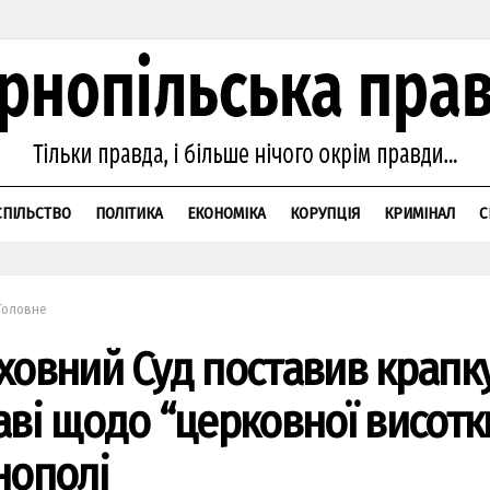
СПІЛЬСТВО
ПОЛІТИКА
ЕКОНОМІКА
КОРУПЦІЯ
КРИМІНАЛ
С
Головне
ховний Суд поставив крапку
аві щодо “церковної висотк
нополі