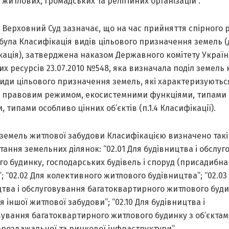
 житлових, громадських та релігійних організацій”.
 Верховний Суд зазначає, що на час прийняття спірного 
ула Класифікація видів цільового призначення земель (д
ація), затверджена наказом Державного комітету Україн
х ресурсів 23.07.2010 №548, яка визначала поділ земель 
види цільового призначення земель, які характеризуютьс
 правовим режимом, екосистемними функціями, типами
, типами особливо цінних об’єктів (п.1.4 Класифікації).
 земель житлової забудови Класифікацією визначено такі
ання земельних ділянок: “02.01 Для будівництва і обслу
о будинку, господарських будівель і споруд (присадибна
”; “02.02 Для колективного житлового будівництва”; “02.03
тва і обслуговування багатоквартирного житлового буди
ля іншої житлової забудови”; “02.10 Для будівництва і
вування багатоквартирного житлового будинку з об’єкта
-розважальної та ринкової інфраструктури”.