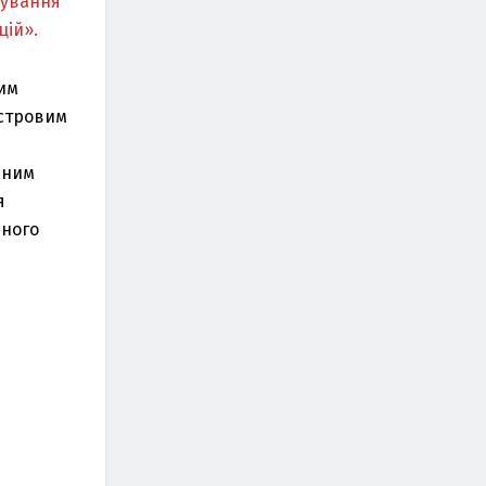
вування
цій».
ним
астровим
ьним
я
йного