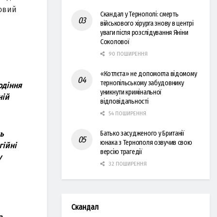
новий
Скандал у Тернополі: смерть
військового хірурга знову в центрі
уваги після розслідування Яніни
Соколової
90 ПОШИРЕННЯ
«Котлєта» не допомогла відомому
тернопільському забудовнику
одіння
уникнути кримінальної
ній
відповідальності
54 ПОШИРЕННЯ
ь
Батько засудженого у Британії
юнака з Тернополя озвучив свою
гійні
версію трагедії
у
32 ПОШИРЕННЯ
Скандал