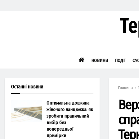
НОВИНИ
ПОДІЇ
СУ
Останні новини
Головна
Вер
Оптимальна довжина
жіночого ланцюжка: як
спр
зробити правильний
вибір без
попередньої
Тер
примірки