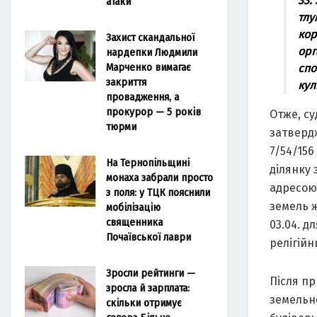
33.
атаки
тлу
кор
Захист скандальної
орг
нардепки Людмили
Марченко вимагає
спо
закриття
кул
провадження, а
прокурор — 5 років
Отже, су
тюрми
затвердж
7/54/15
На Тернопільщині
ділянку 
монаха забрали просто
адресою 
з поля: у ТЦК пояснили
земель 
мобілізацію
священника
03.04. д
Почаївської лаври
релігійн
Зросли рейтинги —
Після п
зросла й зарплата:
земельно
скільки отримує