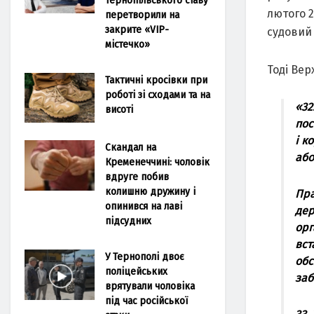
лютого 2
перетворили на
закрите «VIP-
судовий 
містечко»
Тоді Ве
Тактичні кросівки при
роботі зі сходами та на
«32
висоті
пос
і к
Скандал на
або
Кременеччині: чоловік
вдруге побив
колишню дружину і
Пра
опинився на лаві
дер
підсудних
орг
вст
У Тернополі двоє
обс
поліцейських
заб
врятували чоловіка
під час російської