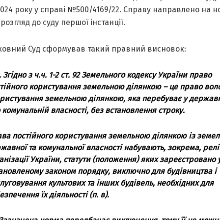
024 року у справі №500/4169/22. Справу направлено на 
розгляд до суду першої інстанції.
рховний Суд сформував такий правний висновок:
. Згідно з ч.ч. 1-2 ст. 92 Земельного кодексу України право
тійного користування земельною ділянкою – це право вол
ористування земельною ділянкою, яка перебуває у держав
 комунальній власності, без встановлення строку.
ва постійного користування земельною ділянкою із земел
жавної та комунальної власності набувають, зокрема, релі
анізації України, статути (положення) яких зареєстровано 
ановленому законом порядку, виключно для будівництва і
луговування культових та інших будівель, необхідних для
езпечення їх діяльності (п. в).