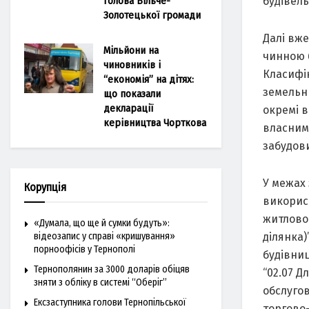
будівель
голова Більче-
Золотецької громади
Далі вже
Мільйони на
чинною б
чиновників і
Класифік
“економія” на дітях:
земельни
що показали
декларації
окремі 
керівництва Чорткова
власним
забудови
У межах
Корупція
використ
житловог
«Думала, що ще й сумки будуть»:
ділянка)
відеозапис у справі «кришування»
порноофісів у Тернополі
будівниц
Тернополянин за 3000 доларів обіцяв
“02.07 Д
зняти з обліку в системі “Оберіг”
обслуго
Ексзаступника голови Тернопільської
торгово