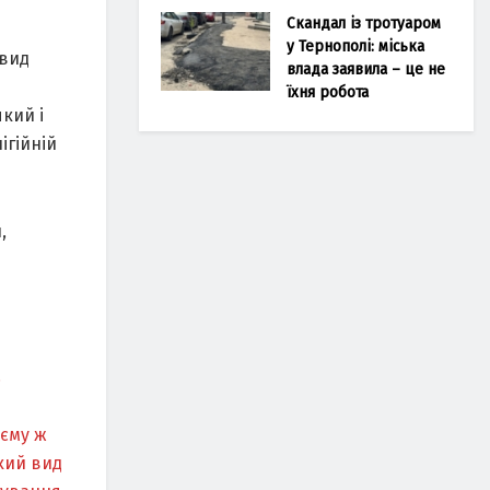
Скандал із тротуаром
у Тернополі: міська
 вид
влада заявила – це не
їхня робота
який і
ігійній
,
.
оєму ж
кий вид