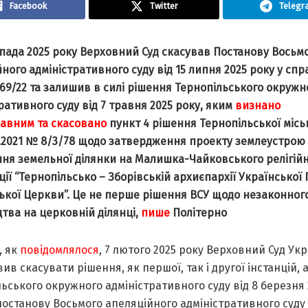
Facebook
Twitter
Telegr
пада 2025 року Верховний Суд скасував Постанову Восьм
ного адміністративного суду від 15 липня 2025 року у спр
69/22 та залишив в силі рішення Тернопільського окружн
ративного суду від 7 травня 2025 року, яким
визнано
авним та скасовано
пункт 4 рішення Тернопільської місь
01.2021 № 8/3/78 щодо затвердження проекту землеустрою
ння земельної ділянки на Малишка-Чайковського релігійн
ції “Тернопільсько – Зборівській архиєпархії Української 
ької Церкви”. Це не перше рішення ВСУ щодо незаконног
тва на церковній ділянці,
пише
Політерно
, як
повідомлялося
, 7 лютого 2025 року Верховний Суд Ук
ив скасувати рішення, як першої, так і другої інстанцій, 
ьського окружного адміністративного суду від 8 березня 
постанову Восьмого апеляційного адміністративного суду 