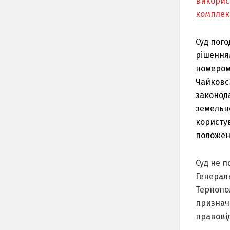
викорис
комплекс
Суд пого
рішення
номером 
Чайковс
законод
земельно
користув
положенн
Суд не п
Генераль
Тернопол
призначе
правовід