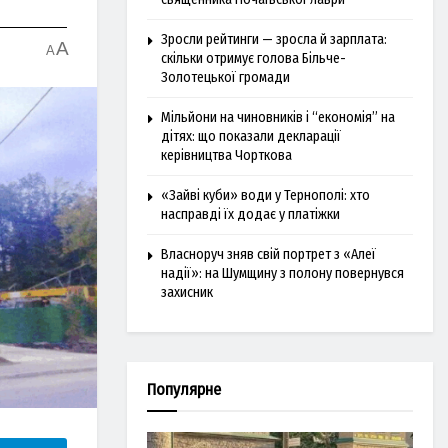
Зросли рейтинги — зросла й зарплата:
A
A
скільки отримує голова Більче-
Золотецької громади
Мільйони на чиновників і “економія” на
дітях: що показали декларації
керівництва Чорткова
«Зайві куби» води у Тернополі: хто
насправді їх додає у платіжки
Власноруч зняв свій портрет з «Алеї
надії»: на Шумщину з полону повернувся
захисник
Популярне