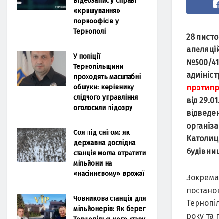
відеозапис у справі
«кришування»
порноофісів у
Тернополі
28 листо
апеляцій
У поліції
№500/41
Тернопільщини
адмініст
проходять масштабні
обшуки: керівнику
протипр
слідчого управління
від 29.
оголосили підозру
відведе
організа
Соя під снігом: як
Католиц
державна дослідна
будівниц
станція могла втратити
мільйони на
«насіннєвому» врожаї
Зокрема
постанов
Човникова станція для
Тернопіл
мільйонерів: Як берег
року та 
Тернопільського ставу