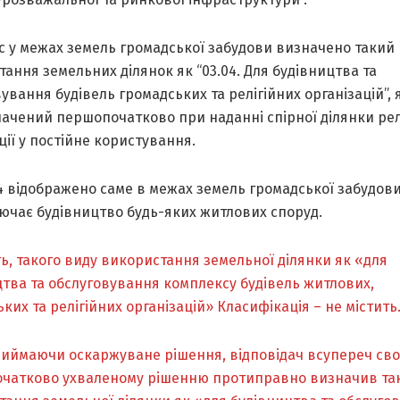
с у межах земель громадської забудови визначено такий
ання земельних ділянок як “03.04. Для будівництва та
ування будівель громадських та релігійних організацій”, 
ачений першопочатково при наданні спірної ділянки рел
ції у постійне користування.
4 відображено саме в межах земель громадської забудови
ючає будівництво будь-яких житлових споруд.
ь, такого виду використання земельної ділянки як «для
цтва та обслуговування комплексу будівель житлових,
ких та релігійних організацій» Класифікація – не містить
риймаючи оскаржуване рішення, відповідач всупереч св
чатково ухваленому рішенню протиправно визначив та