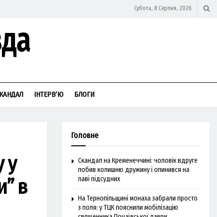
Субота, 8 Серпня, 2026
КАНДАЛ
ІНТЕРВ’Ю
БЛОГИ
Головне
 у
Скандал на Кременеччині: чоловік вдруге
побив колишню дружину і опинився на
и” в
лаві підсудних
На Тернопільщині монаха забрали просто
з поля: у ТЦК пояснили мобілізацію
священника Почаївської лаври