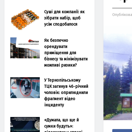
Суші для компанії: як
Опубліков
зібрати набір, щоб
усім сподобалося
Як безпечно
орендувати
приміщення для
бізнесу та мінімізувати
можливі ризики?
У Тернопільському
ТЦК загинув 46-річний
чоловік: оприлюднили
фрагмент відео
інциденту
«Думала, що ще й
сумки будуть»: